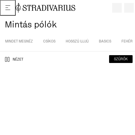
Mintás pólók
MINDET MEGNÉZ
CSÍKOS
HOSSZÚ UJJÚ
BASICS
FEHÉR
SZŰRŐK
NÉZET