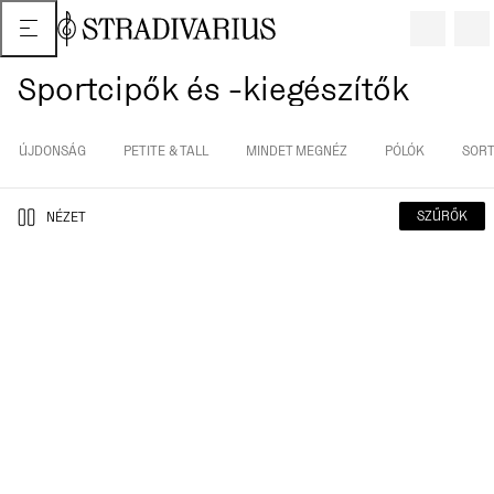
Sportcipők és -kiegészítők
ÚJDONSÁG
PETITE & TALL
MINDET MEGNÉZ
PÓLÓK
SORT
SZŰRŐK
NÉZET