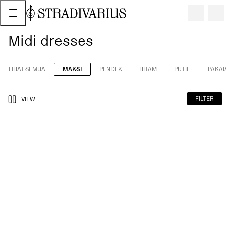
Midi dresses
LIHAT SEMUA
MAKSI
PENDEK
HITAM
PUTIH
PAKAI
FILTER
VIEW