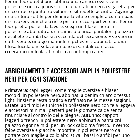
Per un look quotidiano, abbina una camicia oversize in
poliestere nero a jeans scuri o a pantaloni neri a sigaretta per
un contrasto pulito tra volume e silhouette asciutta. Aggiungi
una cintura sottile per definire la vita e completa con un paio
di sneakers bianche o nere per un tocco sportivo-chic. Per un
look prêt-à-porter da lavoro, scegli un blazer nero in
poliestere abbinato a una camicia bianca, pantaloni palazzo e
décolleté o anfibi bassi a seconda dell’occasione. E se vuoi un
outfit serale, una gonna midi in poliestere abbinata a una
blusa lucida o in seta, e un paio di sandali con tacco,
creeranno un look raffinato ma contemporaneo.
ABBIGLIAMENTO E ACCESSORI AMPI IN POLIESTERE
NERI PER OGNI STAGIONE
Primavera:
capi leggeri come maglie oversize e blazer
morbidi in poliestere nero, abbinati a denim chiaro o tessuti
light; l’insieme resta pratico e raffinato nelle mezze stagioni.
Estate:
abiti midi e tuniche in poliestere nero con tela leggera
e accessori minimal, perfetti per le giornate calde senza
rinunciare al controllo delle pieghe.
Autunno:
cappotti
leggeri o trench in poliestere nero, abbinati a pantaloni
palazzo o gonne midi per un look caldo ma fresco.
Inverno:
felpe oversize e giacche imbottite in poliestere nero da
portare con maglie a collo alto, stivali bassi o anfibi per uno