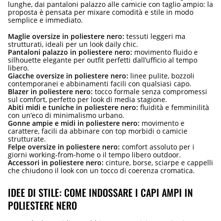
lunghe, dai pantaloni palazzo alle camicie con taglio ampio: la
proposta è pensata per mixare comodità e stile in modo
semplice e immediato.
Maglie oversize in poliestere nero:
tessuti leggeri ma
strutturati, ideali per un look daily chic.
Pantaloni palazzo in poliestere nero:
movimento fluido e
silhouette elegante per outfit perfetti dall’ufficio al tempo
libero.
Giacche oversize in poliestere nero:
linee pulite, bozzoli
contemporanei e abbinamenti facili con qualsiasi capo.
Blazer in poliestere nero:
tocco formale senza compromessi
sul comfort, perfetto per look di media stagione.
Abiti midi e tuniche in poliestere nero:
fluidità e femminilità
con un’eco di minimalismo urbano.
Gonne ampie e midi in poliestere nero:
movimento e
carattere, facili da abbinare con top morbidi o camicie
strutturate.
Felpe oversize in poliestere nero:
comfort assoluto per i
giorni working-from-home o il tempo libero outdoor.
Accessori in poliestere nero:
cinture, borse, sciarpe e cappelli
che chiudono il look con un tocco di coerenza cromatica.
IDEE DI STILE: COME INDOSSARE I CAPI AMPI IN
POLIESTERE NERO