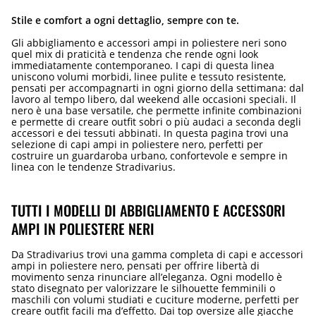
Stile e comfort a ogni dettaglio, sempre con te.
Gli abbigliamento e accessori ampi in poliestere neri sono
quel mix di praticità e tendenza che rende ogni look
immediatamente contemporaneo. I capi di questa linea
uniscono volumi morbidi, linee pulite e tessuto resistente,
pensati per accompagnarti in ogni giorno della settimana: dal
lavoro al tempo libero, dal weekend alle occasioni speciali. Il
nero è una base versatile, che permette infinite combinazioni
e permette di creare outfit sobri o più audaci a seconda degli
accessori e dei tessuti abbinati. In questa pagina trovi una
selezione di capi ampi in poliestere nero, perfetti per
costruire un guardaroba urbano, confortevole e sempre in
linea con le tendenze Stradivarius.
TUTTI I MODELLI DI ABBIGLIAMENTO E ACCESSORI
AMPI IN POLIESTERE NERI
Da Stradivarius trovi una gamma completa di capi e accessori
ampi in poliestere nero, pensati per offrire libertà di
movimento senza rinunciare all’eleganza. Ogni modello è
stato disegnato per valorizzare le silhouette femminili o
maschili con volumi studiati e cuciture moderne, perfetti per
creare outfit facili ma d’effetto. Dai top oversize alle giacche