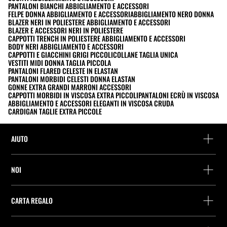
PANTALONI BIANCHI ABBIGLIAMENTO E ACCESSORI
FELPE DONNA ABBIGLIAMENTO E ACCESSORI
ABBIGLIAMENTO NERO DONNA
BLAZER NERI IN POLIESTERE ABBIGLIAMENTO E ACCESSORI
BLAZER E ACCESSORI NERI IN POLIESTERE
CAPPOTTI TRENCH IN POLIESTERE ABBIGLIAMENTO E ACCESSORI
BODY NERI ABBIGLIAMENTO E ACCESSORI
CAPPOTTI E GIACCHINI GRIGI PICCOLI
COLLANE TAGLIA UNICA
VESTITI MIDI DONNA TAGLIA PICCOLA
PANTALONI FLARED CELESTE IN ELASTAN
PANTALONI MORBIDI CELESTI DONNA ELASTAN
GONNE EXTRA GRANDI MARRONI ACCESSORI
CAPPOTTI MORBIDI IN VISCOSA EXTRA PICCOLI
PANTALONI ECRÙ IN VISCOSA
ABBIGLIAMENTO E ACCESSORI ELEGANTI IN VISCOSA CRUDA
CARDIGAN TAGLIE EXTRA PICCOLE
AIUTO
Assistenza e contatto
NOI
Rintraccia il tuo ordine
Trova un negozio
Restituzione come ospite
CARTA REGALO
Società
Ricerca dei punti di consegna
Consulta Saldo
Lavora presso Stradivarius
Stradivarius ID