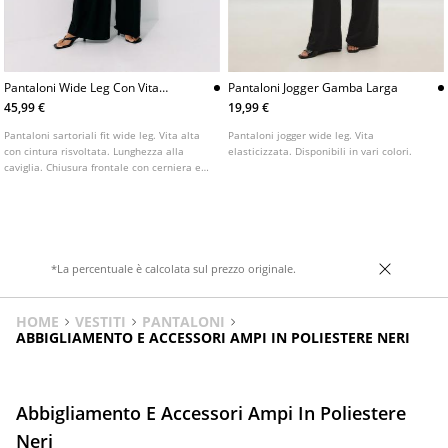
Pantaloni Wide Leg Con Vita
Pantaloni Jogger Gamba Larga
Risvoltata
45,99 €
19,99 €
Pantaloni sartoriali fit wide leg. Vita alta
Pantaloni jogger wide leg. Vita
con cintura risvoltata. Lunghezza alla
elasticizzata. Disponibili in vari colori.
caviglia. Chiusura frontale con cerniera e
bottone. Dettaglio di pinces sul davanti.
Disponibili in vari colori.
*La percentuale è calcolata sul prezzo originale.
HOME
VESTITI
PANTALONI
ABBIGLIAMENTO E ACCESSORI AMPI IN POLIESTERE NERI
Abbigliamento E Accessori Ampi In Poliestere
Neri