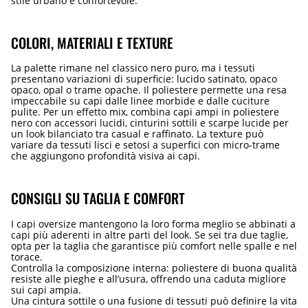
stile urbano e confortevole.
COLORI, MATERIALI E TEXTURE
La palette rimane nel classico nero puro, ma i tessuti
presentano variazioni di superficie: lucido satinato, opaco
opaco, opal o trame opache. Il poliestere permette una resa
impeccabile su capi dalle linee morbide e dalle cuciture
pulite. Per un effetto mix, combina capi ampi in poliestere
nero con accessori lucidi, cinturini sottili e scarpe lucide per
un look bilanciato tra casual e raffinato. La texture può
variare da tessuti lisci e setosi a superfici con micro-trame
che aggiungono profondità visiva ai capi.
CONSIGLI SU TAGLIA E COMFORT
I capi oversize mantengono la loro forma meglio se abbinati a
capi più aderenti in altre parti del look. Se sei tra due taglie,
opta per la taglia che garantisce più comfort nelle spalle e nel
torace.
Controlla la composizione interna: poliestere di buona qualità
resiste alle pieghe e all’usura, offrendo una caduta migliore
sui capi ampia.
Una cintura sottile o una fusione di tessuti può definire la vita