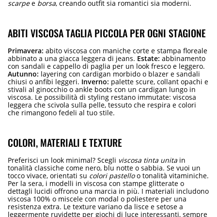
scarpe
e
borsa
, creando outfit sia romantici sia moderni.
ABITI VISCOSA TAGLIA PICCOLA PER OGNI STAGIONE
Primavera:
abito viscosa con maniche corte e stampa floreale
abbinato a una giacca leggera di jeans.
Estate:
abbinamento
con sandali e cappello di paglia per un look fresco e leggero.
Autunno:
layering con cardigan morbido o blazer e sandali
chiusi o anfibi leggeri.
Inverno:
palette scure, collant opachi e
stivali al ginocchio o ankle boots con un cardigan lungo in
viscosa. Le possibilità di styling restano immutate: viscosa
leggera che scivola sulla pelle, tessuto che respira e colori
che rimangono fedeli al tuo stile.
COLORI, MATERIALI E TEXTURE
Preferisci un look minimal? Scegli
viscosa tinta unita
in
tonalità classiche come nero, blu notte o sabbia. Se vuoi un
tocco vivace, orientati su
colori pastello
o tonalità vitaminiche.
Per la sera, i modelli in viscosa con stampe glitterate o
dettagli lucidi offrono una marcia in più. I materiali includono
viscosa 100% o miscele con modal o poliestere per una
resistenza extra. Le texture variano da lisce e setose a
leggermente ruvidette per giochi di luce interessanti, sempre