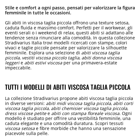
Stile e comfort a ogni passo, pensati per valorizzare la figura
femminile in tutte le occasioni.
Gli abiti in viscosa taglia piccola offrono una texture setosa,
caduta fluida e massimo comfort. Perfetti per il workwear, gli
eventi serali o i weekend di relax, questi abiti si adattano alle
tendenze senza rinunciare alla comodità. In questa collezione
Stradivarius Italia trovi modelli ricercati con stampe, colori
vivaci e taglie piccole pensate per valorizzare la silhouette
femminile. Esplora una selezione di
abiti viscosa taglia
piccola
,
vestiti viscosa piccolo taglia
,
abiti donna viscosa
leggeri
e
abiti estivi viscosa
per una primavera-estate
impeccabile.
TUTTI I MODELLI DI ABITI VISCOSA TAGLIA PICCOLA
La collezione Stradivarius propone abiti viscosa taglia piccola
in diverse versioni:
abiti midi viscosa taglia piccola
,
abiti corti
viscosa taglia piccola
,
abiti chemisier viscosa taglia piccola
,
dress viscose petite
e
abiti con stampa floreale viscosa
. Ogni
modello è studiato per offrire una vestibilità femminile, una
caduta elegante e una comodità duratura. Scopri tessuti
viscosa setosa
e fibre morbide che hanno una sensazione
piacevole sulla pelle.