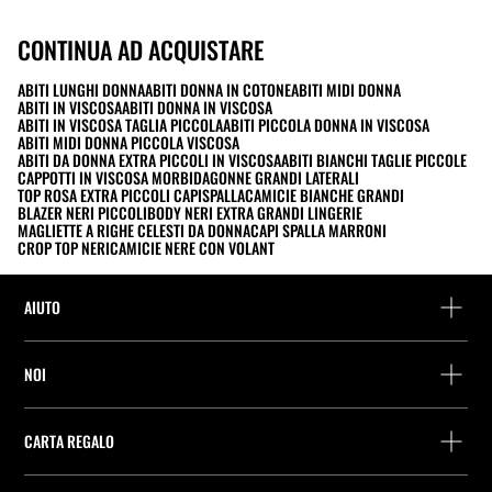
CONTINUA AD ACQUISTARE
ABITI LUNGHI DONNA
ABITI DONNA IN COTONE
ABITI MIDI DONNA
ABITI IN VISCOSA
ABITI DONNA IN VISCOSA
ABITI IN VISCOSA TAGLIA PICCOLA
ABITI PICCOLA DONNA IN VISCOSA
ABITI MIDI DONNA PICCOLA VISCOSA
ABITI DA DONNA EXTRA PICCOLI IN VISCOSA
ABITI BIANCHI TAGLIE PICCOLE
CAPPOTTI IN VISCOSA MORBIDA
GONNE GRANDI LATERALI
TOP ROSA EXTRA PICCOLI CAPISPALLA
CAMICIE BIANCHE GRANDI
BLAZER NERI PICCOLI
BODY NERI EXTRA GRANDI LINGERIE
MAGLIETTE A RIGHE CELESTI DA DONNA
CAPI SPALLA MARRONI
CROP TOP NERI
CAMICIE NERE CON VOLANT
AIUTO
Assistenza e contatto
NOI
Rintraccia il tuo ordine
Trova un negozio
Restituzione come ospite
CARTA REGALO
Società
Ricerca dei punti di consegna
Consulta Saldo
Lavora presso Stradivarius
Stradivarius ID