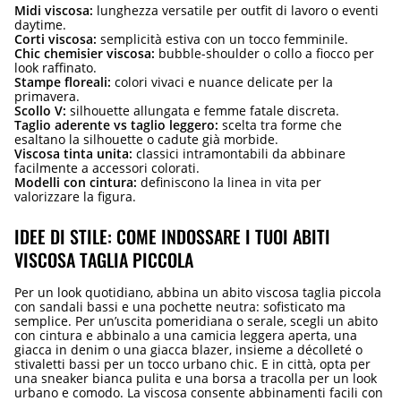
Midi viscosa:
lunghezza versatile per outfit di lavoro o eventi
daytime.
Corti viscosa:
semplicità estiva con un tocco femminile.
Chic chemisier viscosa:
bubble-shoulder o collo a fiocco per
look raffinato.
Stampe floreali:
colori vivaci e nuance delicate per la
primavera.
Scollo V:
silhouette allungata e femme fatale discreta.
Taglio aderente vs taglio leggero:
scelta tra forme che
esaltano la silhouette o cadute già morbide.
Viscosa tinta unita:
classici intramontabili da abbinare
facilmente a accessori colorati.
Modelli con cintura:
definiscono la linea in vita per
valorizzare la figura.
IDEE DI STILE: COME INDOSSARE I TUOI ABITI
VISCOSA TAGLIA PICCOLA
Per un look quotidiano, abbina un abito viscosa taglia piccola
con sandali bassi e una pochette neutra: sofisticato ma
semplice. Per un’uscita pomeridiana o serale, scegli un abito
con cintura e abbinalo a una camicia leggera aperta, una
giacca in denim o una giacca blazer, insieme a décolleté o
stivaletti bassi per un tocco urbano chic. E in città, opta per
una sneaker bianca pulita e una borsa a tracolla per un look
urbano e comodo. La viscosa consente abbinamenti facili con