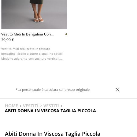
Vestito Midi In Bengalina Con
Spalline
29,99 €
Vestito midi realizzato in tessuto
bengalina. Scollo a cuore e spalline sottili.
Modello aderente con cuciture verticali.
Disponibile in vari colori.
*La percentuale è calcolata sul prezzo originale.
HOME
VESTITI
VESTITI
ABITI DONNA IN VISCOSA TAGLIA PICCOLA
Abiti Donna In Viscosa Taglia Piccola