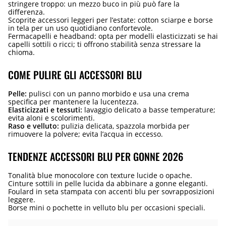
stringere troppo: un mezzo buco in più può fare la
differenza.
Scoprite accessori leggeri per l’estate: cotton sciarpe e borse
in tela per un uso quotidiano confortevole.
Fermacapelli e headband: opta per modelli elasticizzati se hai
capelli sottili o ricci; ti offrono stabilità senza stressare la
chioma.
COME PULIRE GLI ACCESSORI BLU
Pelle:
pulisci con un panno morbido e usa una crema
specifica per mantenere la lucentezza.
Elasticizzati e tessuti:
lavaggio delicato a basse temperature;
evita aloni e scolorimenti.
Raso e velluto:
pulizia delicata, spazzola morbida per
rimuovere la polvere; evita l’acqua in eccesso.
TENDENZE ACCESSORI BLU PER GONNE 2026
Tonalità blue monocolore con texture lucide o opache.
Cinture sottili in pelle lucida da abbinare a gonne eleganti.
Foulard in seta stampata con accenti blu per sovrapposizioni
leggere.
Borse mini o pochette in velluto blu per occasioni speciali.