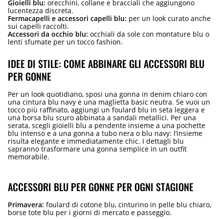
Gioielli blu:
orecchini, collane e bracciali che aggiungono
lucentezza discreta.
Fermacapelli e accessori capelli blu:
per un look curato anche
sui capelli raccolti.
Accessori da occhio blu:
occhiali da sole con montature blu o
lenti sfumate per un tocco fashion.
IDEE DI STILE: COME ABBINARE GLI ACCESSORI BLU
PER GONNE
Per un look quotidiano, sposi una gonna in denim chiaro con
una cintura blu navy e una maglietta basic neutra. Se vuoi un
tocco più raffinato, aggiungi un foulard blu in seta leggera e
una borsa blu scuro abbinata a sandali metallici. Per una
serata, scegli gioielli blu a pendente insieme a una pochette
blu intenso e a una gonna a tubo nera o blu navy: l’insieme
risulta elegante e immediatamente chic. I dettagli blu
sapranno trasformare una gonna semplice in un outfit
memorabile.
ACCESSORI BLU PER GONNE PER OGNI STAGIONE
Primavera:
foulard di cotone blu, cinturino in pelle blu chiaro,
borse tote blu per i giorni di mercato e passeggio.