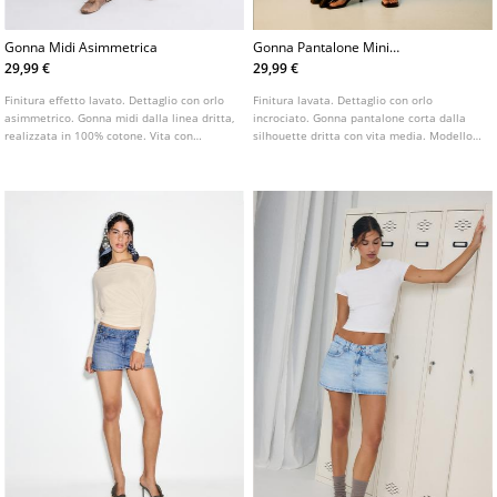
Gonna Midi Asimmetrica
Gonna Pantalone Mini
Incrociata
29,99 €
29,99 €
Finitura effetto lavato. Dettaglio con orlo
Finitura lavata. Dettaglio con orlo
asimmetrico. Gonna midi dalla linea dritta,
incrociato. Gonna pantalone corta dalla
realizzata in 100% cotone. Vita con
silhouette dritta con vita media. Modello a
passanti. Modello a cinque tasche.
cinque tasche. Chiusura frontale con zip e
Chiusura frontale con cerniera e bottone.
bottone laterale.