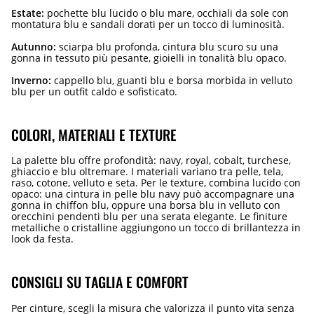
Estate:
pochette blu lucido o blu mare, occhiali da sole con
montatura blu e sandali dorati per un tocco di luminosità.
Autunno:
sciarpa blu profonda, cintura blu scuro su una
gonna in tessuto più pesante, gioielli in tonalità blu opaco.
Inverno:
cappello blu, guanti blu e borsa morbida in velluto
blu per un outfit caldo e sofisticato.
COLORI, MATERIALI E TEXTURE
La palette blu offre profondità: navy, royal, cobalt, turchese,
ghiaccio e blu oltremare. I materiali variano tra pelle, tela,
raso, cotone, velluto e seta. Per le texture, combina lucido con
opaco: una cintura in pelle blu navy può accompagnare una
gonna in chiffon blu, oppure una borsa blu in velluto con
orecchini pendenti blu per una serata elegante. Le finiture
metalliche o cristalline aggiungono un tocco di brillantezza in
look da festa.
CONSIGLI SU TAGLIA E COMFORT
Per cinture, scegli la misura che valorizza il punto vita senza