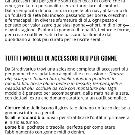
Gli accessori blu per gonne sono quel tocco di colore che fa
emergere la tua personalità senza rinunciare al comfort.
Dalla semplicità di una cintura in pelle blu navy al fascino di
un foulard di seta blu indaco, passando per borse, orecchini
e fermacapelli in diverse sfumature di blu, ogni pezzo è
pensato per valorizzare qualsiasi gonna—short, midi o long—
e ogni stagione. Esplora la gamma di tonalità, texture e forme,
per creare outfit versatili che passano facilmente dal
quotidiano al look più curato per le uscite serali.
TUTTI I MODELLI DI ACCESSORI BLU PER GONNE
Da Stradivarius trovi una selezione completa di accessori blu
per gonne che si adattano a ogni stile e occasione.
Cinture
blu, sciarpe e foulard blu, gioielli rotondi o pendenti in
tonalità blu, borse blu in pelle o in tessuto, fermacapelli e
headband blu, occhiali da sole con montatura blu
. Ogni
modello è pensato per accompagnarti dalla mattina alla sera,
con dettagli extra che donano carattere a un outfit semplice.
Cinture blu:
definiscono il girovita e donano un tocco deciso a
gonneasciutte o a pencil.
Scialli e foulard blu:
ideali per stratificare l’outfit in primavera
e inizio autunno.
Borse blu:
pochette o tracolla, perfette per completare
l’abbinamento con gonne midi o denim.