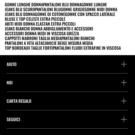
GONNE LUNGHE DONNA
PANTALONI BLU DONNA
GONNE LUNGHE
JEANS BLU SCURO
PANTALONI BLU
GONNE GRIGIE
GONNE MIDI DONNA
JEANS BLU DONNA
GONNE DI COTONE
GONNE CON SPACCO LATERALE
BLUSE E TOP CELESTI EXTRA PICCOLE
ABITI MIDI DONNA ELASTAN EXTRA PICCOLI
JEANS BIANCHI DONNA ABBIGLIAMENTO E ACCESSORI
ACCESSORI DONNA MEDI IN VISCOSA GREZZA
CAPPOTTI MARRONI TAGLIA MEDIA
PANTALONI BIANCHI
PANTALONI A VITA ALTA
CAMICIE BEIGE MISURA MEDIA
TOP BORDEAUX TAGLIE FORTI
PANTALONI FLUIDI EXTRAFINE IN VISCOSA
AIUTO
Assistenza e contatto
NOI
Rintraccia il tuo ordine
Trova un negozio
Restituzione come ospite
CARTA REGALO
Società
Ricerca dei punti di consegna
Consulta Saldo
Lavora presso Stradivarius
Stradivarius ID
SEGUICI
Acquisto Carta Regalo
Company Profile
Preferenze per i cookie
Prevenzione frodi
Guida all’imballaggio