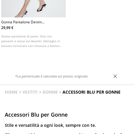
Gonna Pantalone Denim
Incrociata
29,99 €
Gonna pantalone di jeans. Vita con
passanti e tasca sul davanti. Dettaglio in
tessuto incrociato con chiusura a bottone
e cerniera metallica laterale.
*La percentuale è calcolata sul prezzo originale.
HOME
VESTITI
GONNE
ACCESSORI BLU PER GONNE
Accessori Blu per Gonne
Stile e versatilità a ogni look, sempre con te.