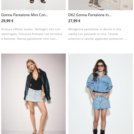
Gonna Pantalone Mini Con
D62 Gonna Pantalone In
Dettaglio Martello
Denim
29,99 €
27,99 €
Finitura effetto lavato. Dettaglio vita con
Minigonna pantalone in denim a vita
martingala. Chiusura frontale con cerniera
media con passanti in vita. Tasche
e bottone. Gonna pantalone mini con
anteriori e tasche applicate posteriori.
passanti in vita. Modello a cinque tasche.
Chiusura frontale con cerniera e bottone
metallico.