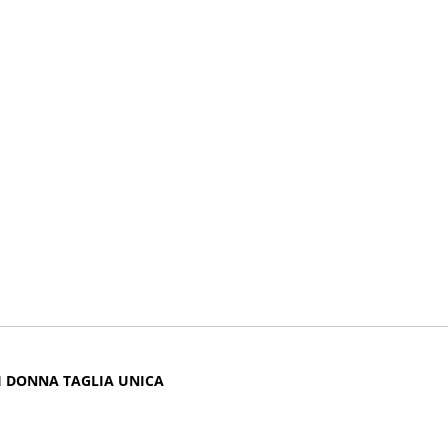
I DONNA TAGLIA UNICA
 Taglia Unica, una proposta Stradivarius pensata per valorizzare qua