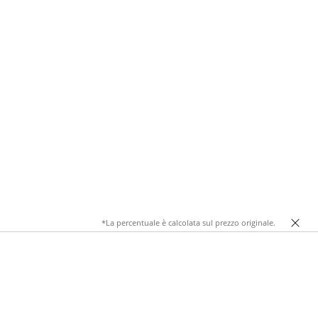
*La percentuale è calcolata sul prezzo originale.
lsiasi look con un tocco di individualità. Le superfici