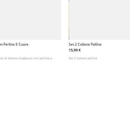
on Perline E Cuore
Set 2 Collane Palline
15,99 €
pie di diversa lunghezza con perline e
Set 2 collane palline