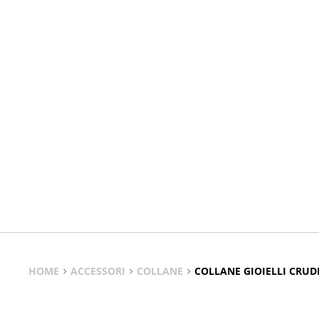
HOME
ACCESSORI
COLLANE
COLLANE GIOIELLI CRUD
Scopri l’eleganza autentica delle Collane Gioielli Crudi Donna