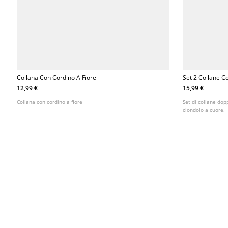
Collana Con Cordino A Fiore
Set 2 Collane C
12,99 €
15,99 €
Collana con cordino a fiore
Set di collane dop
ciondolo a cuore.