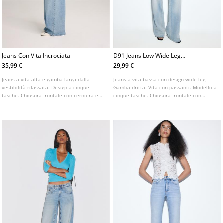
Jeans Con Vita Incrociata
D91 Jeans Low Wide Leg
L01441620
35,99 €
29,99 €
Jeans a vita alta e gamba larga dalla
Jeans a vita bassa con design wide leg.
vestibilità rilassata. Design a cinque
Gamba dritta. Vita con passanti. Modello a
tasche. Chiusura frontale con cerniera e
cinque tasche. Chiusura frontale con
bottone. Dettaglio di cintura incrociata.
cerniera e bottone. Disponibile in vari
colori.