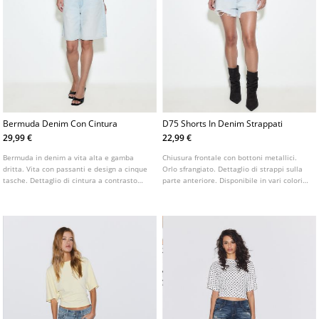
Bermuda Denim Con Cintura
D75 Shorts In Denim Strappati
29,99 €
22,99 €
Bermuda in denim a vita alta e gamba
Chiusura frontale con bottoni metallici.
dritta. Vita con passanti e design a cinque
Orlo sfrangiato. Dettaglio di strappi sulla
tasche. Dettaglio di cintura a contrasto
parte anteriore. Disponibile in vari colori.
rimovibile. Disponibile in vari colori.
Shorts a vita alta con passanti in vita.
Design a cinque tasche.