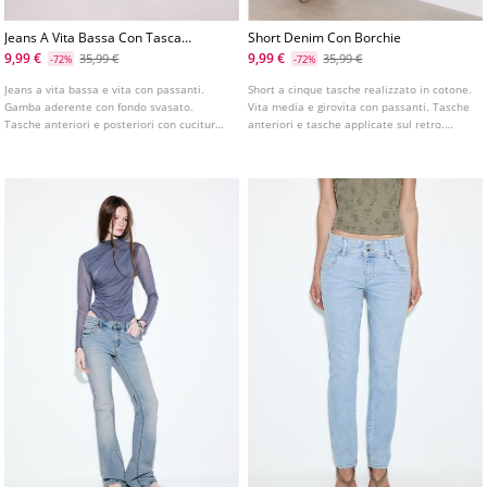
Jeans A Vita Bassa Con Tasca
Short Denim Con Borchie
E Cucitura
9,99 €
9,99 €
35,99 €
35,99 €
-72%
-72%
Jeans a vita bassa e vita con passanti.
Short a cinque tasche realizzato in cotone.
Gamba aderente con fondo svasato.
Vita media e girovita con passanti. Tasche
Tasche anteriori e posteriori con cucitura
anteriori e tasche applicate sul retro.
a vista. Chiusura frontale con cerniera e
Chiusura frontale con cerniera e bottone
bottone.
metallico.