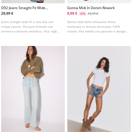
D92 Jeans Straight Fit Wide
Gonna Midi In Denim Rework
Leg L04891746
29,99 €
9,99 €
29,99 €
-67%
Jeans straight wide fit a vita alta con
Gonna midi dalla silhouette dritta
cinque tasche. Chiusura frontale con
realizzata in tessuto principale 100%
cerniera e bottone metallico. Vita: high
cotone. Vita media con passanti e design a
waist, all'altezza dell'ombelico Tessuto:
cinque tasche. Dettaglio in vita con
effetto vintage, 100% cotone Fitting:
finitura sfrangiata. Chiusura frontale con
aderenti in vita vita, gamba dritta
cerniera e bottone.