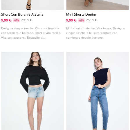
Short Con Borchie A Stella
Mini Shorts Denim
9,99 €
9,99 €
29,99 €
25,99 €
-67%
-62%
Design a cinque tasche. Chiusura frontale
Mini shorts in denim. Vita bassa. Design a
con cerniera e bottone. Short a vita media.
cinque tasche. Chiusura frontale con
Vita con passanti. Dettaglio di
cerniera e doppio bottone.
applicazione di borchie e stelle.