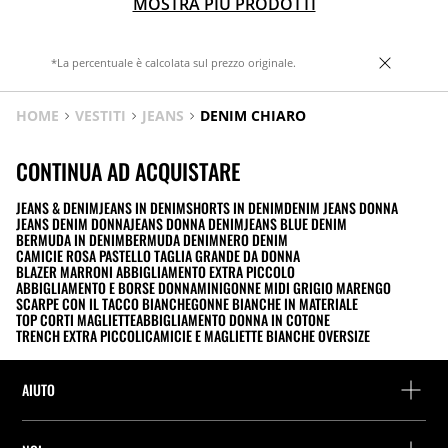
MOSTRA PIÙ PRODOTTI
*La percentuale è calcolata sul prezzo originale.
HOME
VESTITI
JEANS
DENIM CHIARO
CONTINUA AD ACQUISTARE
JEANS & DENIM
JEANS IN DENIM
SHORTS IN DENIM
DENIM JEANS DONNA
JEANS DENIM DONNA
JEANS DONNA DENIM
JEANS BLUE DENIM
BERMUDA IN DENIM
BERMUDA DENIM
NERO DENIM
CAMICIE ROSA PASTELLO TAGLIA GRANDE DA DONNA
BLAZER MARRONI ABBIGLIAMENTO EXTRA PICCOLO
ABBIGLIAMENTO E BORSE DONNA
MINIGONNE MIDI GRIGIO MARENGO
SCARPE CON IL TACCO BIANCHE
GONNE BIANCHE IN MATERIALE
TOP CORTI MAGLIETTE
ABBIGLIAMENTO DONNA IN COTONE
TRENCH EXTRA PICCOLI
CAMICIE E MAGLIETTE BIANCHE OVERSIZE
AIUTO
Assistenza e contatto