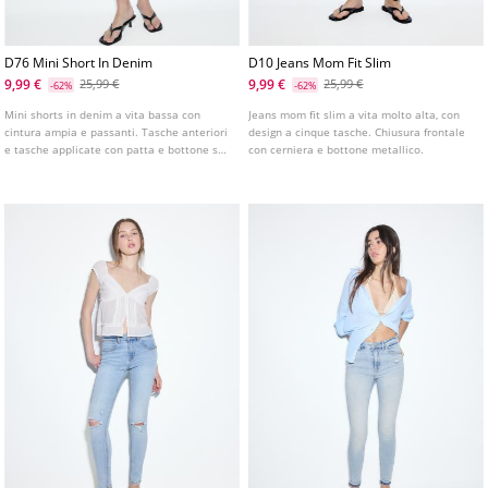
D76 Mini Short In Denim
D10 Jeans Mom Fit Slim
9,99 €
9,99 €
25,99 €
25,99 €
-62%
-62%
Mini shorts in denim a vita bassa con
Jeans mom fit slim a vita molto alta, con
cintura ampia e passanti. Tasche anteriori
design a cinque tasche. Chiusura frontale
e tasche applicate con patta e bottone sul
con cerniera e bottone metallico.
retro. Chiusura frontale con cerniera e
bottoni metallici.