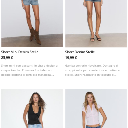
Short Mini Denim Stelle
Short Denim Stelle
25,99 €
19,99 €
Short mini con passanti in vita e design a
Gamba con orlo risvoltato. Dettaglio di
cinque tasche. Chiusura frontale con
strappi sulla parte anteriore e motivo a
doppio bottone e cerniera metallica.
stelle. Short realizzato in tessuto di
Dettaglio di stelle sulle tasche posteriori.
cotone. Vita con passanti e design a
cinque tasche. Chiusura frontale con
cerniera e bottone metallico.