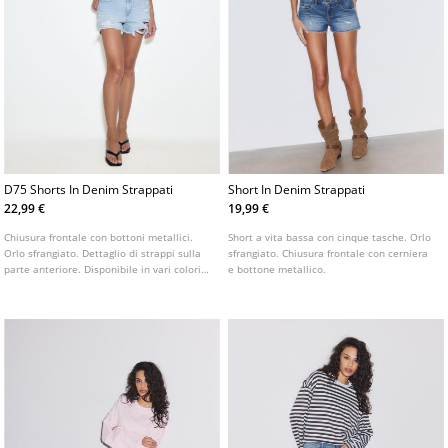
D75 Shorts In Denim Strappati
Short In Denim Strappati
22,99 €
19,99 €
Chiusura frontale con bottoni metallici.
Short a vita bassa con cinque tasche. Orlo
Orlo sfrangiato. Dettaglio di strappi sulla
sfrangiato. Chiusura frontale con cerniera
parte anteriore. Disponibile in vari colori.
e bottone metallico.
Shorts a vita alta con passanti in vita.
Design a cinque tasche.