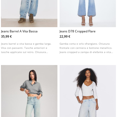
Jeans Barrel A Vita Bassa
Jeans D78 Cropped Flare
35,99 €
22,99 €
Jeans barrel a vita bassa e gamba larga.
Gamba corta e orlo sfrangiato. Chiusura
Vita con passanti. Tasche anteriori e
frontale con cerniera e bottone metallico.
tasche applicate sul retro. Chiusura
Jeans cropped a zampa di elefante a vita
frontale con cerniera e bottone.
alta con passanti per cintura. Tasche
anteriori e tasche applicate sul retro.
Disponibile in vari colori.