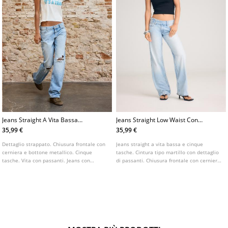
Jeans Straight A Vita Bassa
Jeans Straight Low Waist Con
Con Strappi
Vita A Martello
35,99 €
35,99 €
Dettaglio strappato. Chiusura frontale con
Jeans straight a vita bassa e cinque
cerniera e bottone metallico. Cinque
tasche. Cintura tipo martillo con dettaglio
tasche. Vita con passanti. Jeans con
di passanti. Chiusura frontale con cerniera
gamba dritta. Vita bassa.
e doppio bottone. Dettaglio di incisione
sulle tasche posteriori.