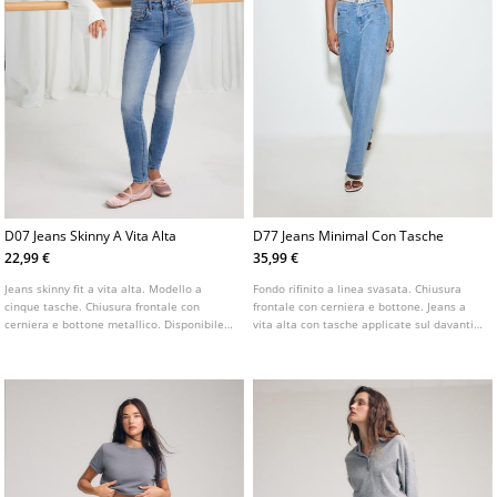
D07 Jeans Skinny A Vita Alta
D77 Jeans Minimal Con Tasche
22,99 €
35,99 €
Jeans skinny fit a vita alta. Modello a
Fondo rifinito a linea svasata. Chiusura
cinque tasche. Chiusura frontale con
frontale con cerniera e bottone. Jeans a
cerniera e bottone metallico. Disponibile
vita alta con tasche applicate sul davanti
in vari colori.
e dettaglio di bottoni dorati. Tasche
applicate sul retro. Disponibile in vari
colori.