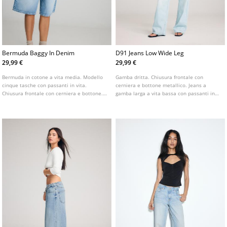
Bermuda Baggy In Denim
D91 Jeans Low Wide Leg
29,99 €
29,99 €
Bermuda in cotone a vita media. Modello
Gamba dritta. Chiusura frontale con
cinque tasche con passanti in vita.
cerniera e bottone metallico. Jeans a
Chiusura frontale con cerniera e bottone.
gamba larga a vita bassa con passanti in
Disponibile in vari colori.
vita. Tasche anteriori e tasche applicate
sul retro. Disponibile in vari colori.