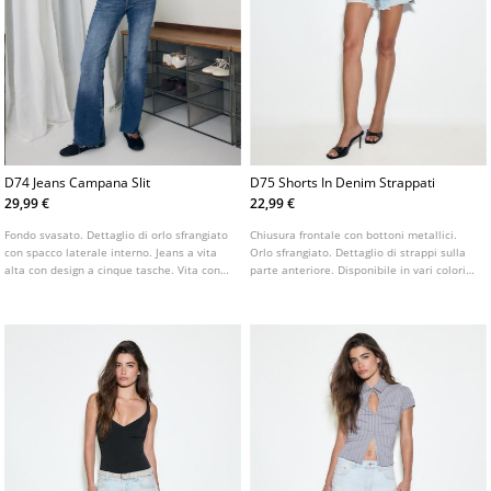
D74 Jeans Campana Slit
D75 Shorts In Denim Strappati
29,99 €
22,99 €
Fondo svasato. Dettaglio di orlo sfrangiato
Chiusura frontale con bottoni metallici.
con spacco laterale interno. Jeans a vita
Orlo sfrangiato. Dettaglio di strappi sulla
alta con design a cinque tasche. Vita con
parte anteriore. Disponibile in vari colori.
passanti. Chiusura frontale con cerniera e
Shorts a vita alta con passanti in vita.
bottone metallico. Disponibile in vari
Design a cinque tasche.
colori.