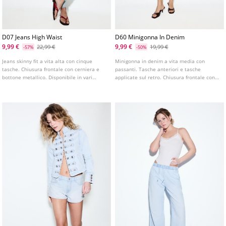
D07 Jeans High Waist
D60 Minigonna In Denim
9,99 €
9,99 €
22,99 €
19,99 €
-57%
-50%
Jeans skinny fit a vita alta con cinque
Minigonna in denim a vita media con
tasche. Chiusura frontale con cerniera e
passanti. Tasche anteriori e tasche
bottone metallico. Disponibile in vari
applicate sul retro. Chiusura frontale con
colori.
cerniera e bottone metallico. Disponibile
in vari colori.