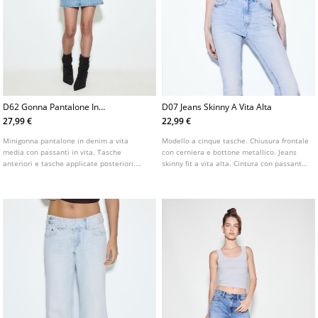
D62 Gonna Pantalone In
D07 Jeans Skinny A Vita Alta
Denim L01283422
27,99 €
22,99 €
Minigonna pantalone in denim a vita
Modello a cinque tasche. Chiusura frontale
media con passanti in vita. Tasche
con cerniera e bottone metallico. Jeans
anteriori e tasche applicate posteriori.
skinny fit a vita alta. Cintura con passanti.
Chiusura frontale con cerniera e bottone
Disponibile in vari colori.
metallico.