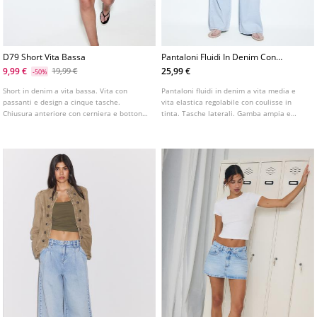
D79 Short Vita Bassa
Pantaloni Fluidi In Denim Con
Coulisse
9,99 €
25,99 €
19,99 €
-50%
Short in denim a vita bassa. Vita con
Pantaloni fluidi in denim a vita media e
passanti e design a cinque tasche.
vita elastica regolabile con coulisse in
Chiusura anteriore con cerniera e bottone
tinta. Tasche laterali. Gamba ampia e
metallico. Disponibile in diversi colori.
dritta. Disponibile in vari colori.