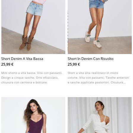
Short Denim A Vita Bassa
Short In Denim Con Risvolto
25,99 €
25,99 €
Mini shorts a vita bassa. Vita con passanti.
Short a vita alta realizzato in misto
Design a cinque tasche. Orlo sfilacciato,
cotone. Vita con passanti. Tasche anteriori
chiusura con cerniera e bottone.
e tasche applicate posteriori. Chiusura
frontale con cerniera e doppio bottone
metallico. Orlo con risvolto. Disponibile in
vari colori.