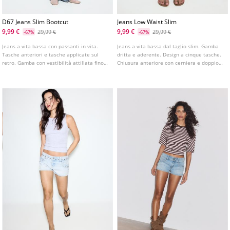
D67 Jeans Slim Bootcut
Jeans Low Waist Slim
9,99 €
9,99 €
29,99 €
29,99 €
-67%
-67%
Jeans a vita bassa con passanti in vita.
Jeans a vita bassa dal taglio slim. Gamba
Tasche anteriori e tasche applicate sul
dritta e aderente. Design a cinque tasche.
retro. Gamba con vestibilità attillata fino
Chiusura anteriore con cerniera e doppio
al ginocchio e fondo leggermente svasato.
bottone metallico. Disponibile in vari
Disponibile in vari colori.
colori.