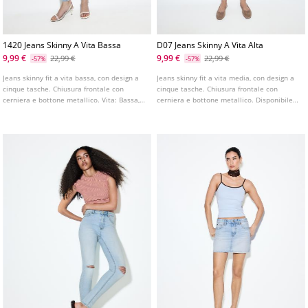
1420 Jeans Skinny A Vita Bassa
D07 Jeans Skinny A Vita Alta
9,99 €
9,99 €
22,99 €
22,99 €
-57%
-57%
Jeans skinny fit a vita bassa, con design a
Jeans skinny fit a vita media, con design a
cinque tasche. Chiusura frontale con
cinque tasche. Chiusura frontale con
cerniera e bottone metallico. Vita: Bassa,
cerniera e bottone metallico. Disponibile
sotto l'ombelico Tessuto: Super elastico
in vari colori.
Vestibilità: Aderenti sulla coscia e sulla
caviglia