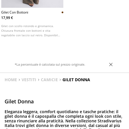
Gilet Con Bottoni
17,99 €
Gilet con scollo rotondo e giromanica.
Chiusura frontale con bottoni e vita
regolabile con laccio sul retro. Disponibile
in vari colori.
*La percentuale è calcolata sul prezzo originale.
HOME
VESTITI
CAMICIE
GILET DONNA
Gilet Donna
Eleganza leggera, comfort quotidiano e tasche pratiche: il
gilet donna è il capospalla che completa ogni look con stile,
senza rinunciare alla praticità. Nella collezione Stradivarius
Italia trovi gilet donna in diverse versioni, dal casual al più