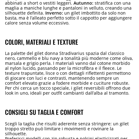
abbinati a short o vestiti leggeri.
Autunno:
stratifica con una
maglia a maniche lunghe e pantaloni in velluto, creando una
silhouette definita.
Inverno:
un gilet imbottito da solo non
basta, ma è l’alleato perfetto sotto il cappotto per aggiungere
calore senza volume eccessivo.
COLORI, MATERIALI E TEXTURE
La palette del gilet donna Stradivarius spazia dal classico
nero, cammello e blu navy a tonalità più moderne come oliva,
marsala e grigio perla. I materiali vanno dal cotone morbido
al nylon lucido, passando per la microfibra e il fleece. Le
texture trapuntate, lisce o con dettagli riflettenti permettono
di giocare con luci e contrasti, mantenendo sempre un
comfort elevato grazie a fodere morbide e cuciture robuste.
Per chi cerca un tocco speciale, i gilet reversibili offrono due
look in uno, ideali per outfit cambianti dall’alba al tramonto.
CONSIGLI SU TAGLIA E COMFORT
Scegli la taglia che risulti aderente senza stringere: un gilet
troppo stretto può limitare i movimenti e rovinare la
silhouette.
Preferisci modelli con zip robusta e polsini elasticizzati per