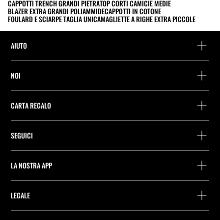
CAPPOTTI TRENCH GRANDI PIETRA
TOP CORTI CAMICIE MEDIE
BLAZER EXTRA GRANDI POLIAMMIDE
CAPPOTTI IN COTONE
FOULARD E SCIARPE TAGLIA UNICA
MAGLIETTE A RIGHE EXTRA PICCOLE
AIUTO
Assistenza e contatto
NOI
Rintraccia il tuo ordine
Trova un negozio
Restituzione come ospite
CARTA REGALO
Società
Ricerca dei punti di consegna
Consulta Saldo
Lavora presso Stradivarius
Stradivarius ID
SEGUICI
Acquisto Carta Regalo
Company Profile
Preferenze per i cookie
Prevenzione frodi
Guida all’imballaggio
LA NOSTRA APP
iOS
Android
LEGALE
ITX ITALIA S.r.l. C.F. e P.IVA 11209550158