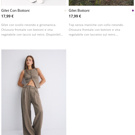
Gilet Con Bottoni
Gilet Bottoni
17,99 €
17,99 €
Gilet con scollo rotondo e giromanica.
Top senza maniche con collo rotondo.
Chiusura frontale con bottoni e vita
Chiusura frontale con bottoni e vita
regolabile con laccio sul retro. Disponibile
regolabile con laccetto sul retro.
in vari colori.
Disponibile in vari colori.