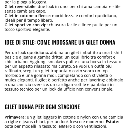
per la pioggia leggera.
Gilet reversibile:
due look in uno, per chi ama cambiare stile
senza cambiare capo.
Gilet in cotone o fleece:
morbidezza e comfort quotidiano,
ideali per il tempo libero.
Gilet sportivo con zip:
chiusura facile e linee pulite per un
tocco sportivo-elegante.
IDEE DI STILE: COME INDOSSARE UN GILET DONNA
Per un look quotidiano, abbina un gilet imbottito a una t-shirt
basic e a jeans a gamba dritta: un equilibrio tra comfort e
chic urbano. Aggiungi sneakers pulite e una borsa in tessuto
per un aspetto rilassato ma curato. Se vuoi un outfit più
raffinato, scegli un gilet trapuntato corto sopra un top
morbido e una gonna midi, completando con stivaletti o
mules eleganti. Il gilet è perfetto anche per layering: abbinalo
a una camicia oversize, un cardigan sottile e pantaloni in
tessuto tecnico per un look da ufficio non convenzionale.
GILET DONNA PER OGNI STAGIONE
Primavera:
un gilet leggero in cotone o nylon con una camicia
a righe e jeans chiari, per un look fresco e moderno.
Estate:
opta per modelli in tessuto leggero o con ventilazioni,