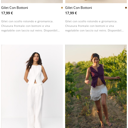
Gilet Con Bottoni
Gilet Con Bottoni
17,99 €
17,99 €
Gilet con scollo rotondo e giromanica.
Gilet con scollo rotondo e giromanica.
Chiusura frontale con bottoni e vita
Chiusura frontale con bottoni e vita
regolabile con laccio sul retro. Disponibile
regolabile con laccio sul retro. Disponibile
in vari colori.
in vari colori.