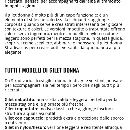
ricercato, pensati per accompagnarti dall’alba al tramonto
in ogni stagione.
Il gilet donna è molto più di un capo funzionale: è un
elemento di stile che valorizza la silhouette, aggiunge
corposità quando serve e crea strati interessanti per giocare
con texture e colori. Le versioni imbottite o trapuntate offrono
calore senza ingombro, mentre i modelli in nylon o cotone
leggero sono perfetti per la mezza stagione. In questa guida,
scoprirai come scegliere, abbinare e indossare il gilet donna
Stradivarius per creare outfit versatili, dal quotidiano al più
elegante.
TUTTI I MODELLI DI GILET DONNA
Da Stradivarius trovi gilet donna in diverse versioni, pensate
per accompagnarti sia nel tempo libero che negli outfit più
ricercati:
Gilet imbottito:
una scelta calda e leggera, perfetto per la
mezza stagione e le giornate più fresche.
Gilet trapuntato:
motivo classico che aggiunge fascino e
struttura a qualsiasi outfit.
Gilet con cappuccio:
praticità extra e protezione dallo sporco
o dal vento.
Gilet in nylon/hesun:
versione leggera e resistente all’acqua