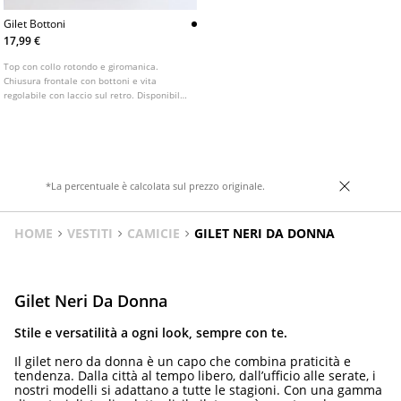
Gilet Bottoni
17,99 €
Top con collo rotondo e giromanica.
Chiusura frontale con bottoni e vita
regolabile con laccio sul retro. Disponibile
in vari colori.
*La percentuale è calcolata sul prezzo originale.
HOME
VESTITI
CAMICIE
GILET NERI DA DONNA
Gilet Neri Da Donna
Stile e versatilità a ogni look, sempre con te.
Il gilet nero da donna è un capo che combina praticità e
tendenza. Dalla città al tempo libero, dall’ufficio alle serate, i
nostri modelli si adattano a tutte le stagioni. Con una gamma