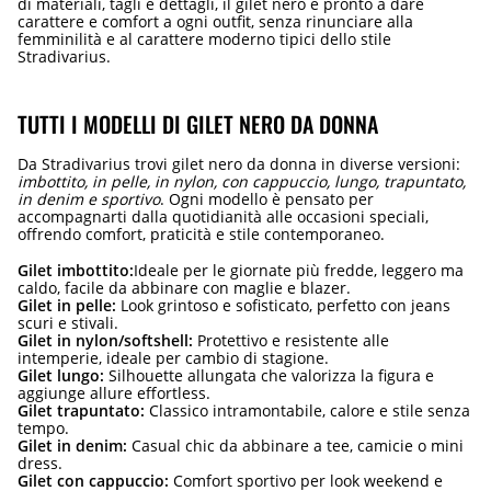
di materiali, tagli e dettagli, il gilet nero è pronto a dare
carattere e comfort a ogni outfit, senza rinunciare alla
femminilità e al carattere moderno tipici dello stile
Stradivarius.
TUTTI I MODELLI DI GILET NERO DA DONNA
Da Stradivarius trovi gilet nero da donna in diverse versioni:
imbottito, in pelle, in nylon, con cappuccio, lungo, trapuntato,
in denim e sportivo
. Ogni modello è pensato per
accompagnarti dalla quotidianità alle occasioni speciali,
offrendo comfort, praticità e stile contemporaneo.
Gilet imbottito:
Ideale per le giornate più fredde, leggero ma
caldo, facile da abbinare con maglie e blazer.
Gilet in pelle:
Look grintoso e sofisticato, perfetto con jeans
scuri e stivali.
Gilet in nylon/softshell:
Protettivo e resistente alle
intemperie, ideale per cambio di stagione.
Gilet lungo:
Silhouette allungata che valorizza la figura e
aggiunge allure effortless.
Gilet trapuntato:
Classico intramontabile, calore e stile senza
tempo.
Gilet in denim:
Casual chic da abbinare a tee, camicie o mini
dress.
Gilet con cappuccio:
Comfort sportivo per look weekend e