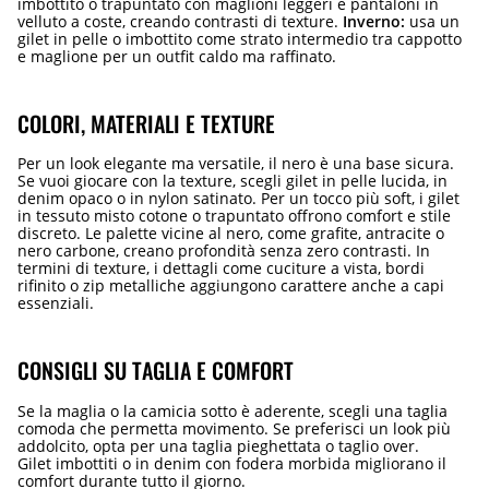
imbottito o trapuntato con maglioni leggeri e pantaloni in
velluto a coste, creando contrasti di texture.
Inverno:
usa un
gilet in pelle o imbottito come strato intermedio tra cappotto
e maglione per un outfit caldo ma raffinato.
COLORI, MATERIALI E TEXTURE
Per un look elegante ma versatile, il nero è una base sicura.
Se vuoi giocare con la texture, scegli gilet in pelle lucida, in
denim opaco o in nylon satinato. Per un tocco più soft, i gilet
in tessuto misto cotone o trapuntato offrono comfort e stile
discreto. Le palette vicine al nero, come grafite, antracite o
nero carbone, creano profondità senza zero contrasti. In
termini di texture, i dettagli come cuciture a vista, bordi
rifinito o zip metalliche aggiungono carattere anche a capi
essenziali.
CONSIGLI SU TAGLIA E COMFORT
Se la maglia o la camicia sotto è aderente, scegli una taglia
comoda che permetta movimento. Se preferisci un look più
addolcito, opta per una taglia pieghettata o taglio over.
Gilet imbottiti o in denim con fodera morbida migliorano il
comfort durante tutto il giorno.