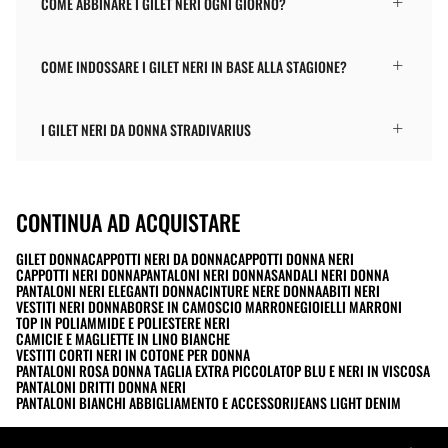
COME ABBINARE I GILET NERI OGNI GIORNO?
COME INDOSSARE I GILET NERI IN BASE ALLA STAGIONE?
I GILET NERI DA DONNA STRADIVARIUS
CONTINUA AD ACQUISTARE
GILET DONNA
CAPPOTTI NERI DA DONNA
CAPPOTTI DONNA NERI
CAPPOTTI NERI DONNA
PANTALONI NERI DONNA
SANDALI NERI DONNA
PANTALONI NERI ELEGANTI DONNA
CINTURE NERE DONNA
ABITI NERI
VESTITI NERI DONNA
BORSE IN CAMOSCIO MARRONE
GIOIELLI MARRONI
TOP IN POLIAMMIDE E POLIESTERE NERI
CAMICIE E MAGLIETTE IN LINO BIANCHE
VESTITI CORTI NERI IN COTONE PER DONNA
PANTALONI ROSA DONNA TAGLIA EXTRA PICCOLA
TOP BLU E NERI IN VISCOSA
PANTALONI DRITTI DONNA NERI
PANTALONI BIANCHI ABBIGLIAMENTO E ACCESSORI
JEANS LIGHT DENIM