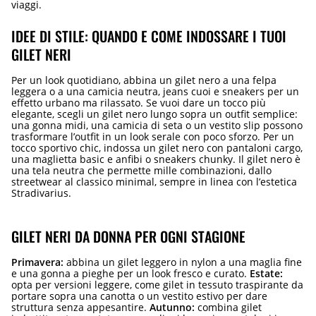
viaggi.
IDEE DI STILE: QUANDO E COME INDOSSARE I TUOI
GILET NERI
Per un look quotidiano, abbina un gilet nero a una felpa
leggera o a una camicia neutra, jeans cuoi e sneakers per un
effetto urbano ma rilassato. Se vuoi dare un tocco più
elegante, scegli un gilet nero lungo sopra un outfit semplice:
una gonna midi, una camicia di seta o un vestito slip possono
trasformare l’outfit in un look serale con poco sforzo. Per un
tocco sportivo chic, indossa un gilet nero con pantaloni cargo,
una maglietta basic e anfibi o sneakers chunky. Il gilet nero è
una tela neutra che permette mille combinazioni, dallo
streetwear al classico minimal, sempre in linea con l’estetica
Stradivarius.
GILET NERI DA DONNA PER OGNI STAGIONE
Primavera:
abbina un gilet leggero in nylon a una maglia fine
e una gonna a pieghe per un look fresco e curato.
Estate:
opta per versioni leggere, come gilet in tessuto traspirante da
portare sopra una canotta o un vestito estivo per dare
struttura senza appesantire.
Autunno:
combina gilet