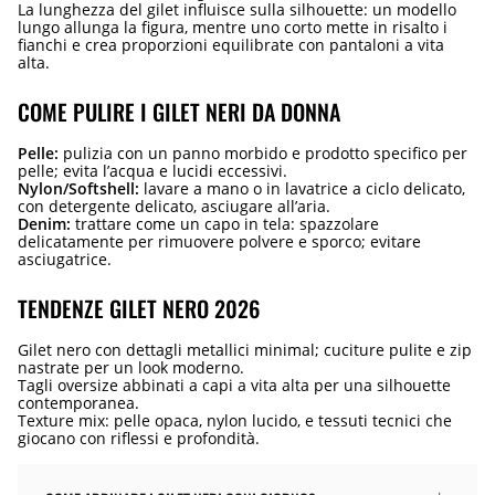
La lunghezza del gilet influisce sulla silhouette: un modello
lungo allunga la figura, mentre uno corto mette in risalto i
fianchi e crea proporzioni equilibrate con pantaloni a vita
alta.
COME PULIRE I GILET NERI DA DONNA
Pelle:
pulizia con un panno morbido e prodotto specifico per
pelle; evita l’acqua e lucidi eccessivi.
Nylon/Softshell:
lavare a mano o in lavatrice a ciclo delicato,
con detergente delicato, asciugare all’aria.
Denim:
trattare come un capo in tela: spazzolare
delicatamente per rimuovere polvere e sporco; evitare
asciugatrice.
TENDENZE GILET NERO 2026
Gilet nero con dettagli metallici minimal; cuciture pulite e zip
nastrate per un look moderno.
Tagli oversize abbinati a capi a vita alta per una silhouette
contemporanea.
Texture mix: pelle opaca, nylon lucido, e tessuti tecnici che
giocano con riflessi e profondità.