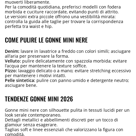
muoverti liberamente.
Per la comodità quotidiana, preferisci modelli con fodera
morbida e cuciture raccordate, evitando punti di attrito.
Le versioni extra piccole offrono una vestibilità mirata:
controlla la guida alle taglie per trovare la corrispondenza
perfetta tra waist e hip.
COME PULIRE LE GONNE MINI NERE
Denim:
lavare in lavatrice a freddo con colori simili; asciugare
all’aria per preservare la forma.
Velluto:
pulire delicatamente con spazzola morbida; evitare
l’acqua per mantenere la texture soffice.
Pizzo:
lavaggio delicato o a mano; evitare stretching eccessivo
per mantenere i motivi intatti.
Pelle sintetica:
pulire con panno umido e detergente neutro;
asciugare bene.
TENDENZE GONNE MINI 2026
Gonne mini nere con silhouette pulita in tessuti lucidi per un
look serale contemporaneo.
Dettagli metallici e abbellimenti discreti per un tocco di
glamour senza esagerare.
Taglias soft e linee essenziali che valorizzano la figura con
comodità.