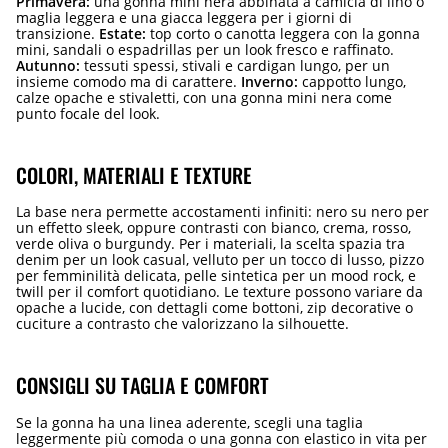
Primavera:
una gonna mini nera abbinata a camicia di lino o
maglia leggera e una giacca leggera per i giorni di
transizione.
Estate:
top corto o canotta leggera con la gonna
mini, sandali o espadrillas per un look fresco e raffinato.
Autunno:
tessuti spessi, stivali e cardigan lungo, per un
insieme comodo ma di carattere.
Inverno:
cappotto lungo,
calze opache e stivaletti, con una gonna mini nera come
punto focale del look.
COLORI, MATERIALI E TEXTURE
La base nera permette accostamenti infiniti: nero su nero per
un effetto sleek, oppure contrasti con bianco, crema, rosso,
verde oliva o burgundy. Per i materiali, la scelta spazia tra
denim per un look casual, velluto per un tocco di lusso, pizzo
per femminilità delicata, pelle sintetica per un mood rock, e
twill per il comfort quotidiano. Le texture possono variare da
opache a lucide, con dettagli come bottoni, zip decorative o
cuciture a contrasto che valorizzano la silhouette.
CONSIGLI SU TAGLIA E COMFORT
Se la gonna ha una linea aderente, scegli una taglia
leggermente più comoda o una gonna con elastico in vita per