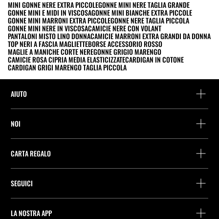
MINI GONNE NERE EXTRA PICCOLE
GONNE MINI NERE TAGLIA GRANDE
GONNE MINI E MIDI IN VISCOSA
GONNE MINI BIANCHE EXTRA PICCOLE
GONNE MINI MARRONI EXTRA PICCOLE
GONNE NERE TAGLIA PICCOLA
GONNE MINI NERE IN VISCOSA
CAMICIE NERE CON VOLANT
PANTALONI MISTO LINO DONNA
CAMICIE MARRONI EXTRA GRANDI DA DONNA
TOP NERI A FASCIA MAGLIETTE
BORSE ACCESSORIO ROSSO
MAGLIE A MANICHE CORTE NERE
GONNE GRIGIO MARENGO
CAMICIE ROSA CIPRIA MEDIA ELASTICIZZATE
CARDIGAN IN COTONE
CARDIGAN GRIGI MARENGO TAGLIA PICCOLA
AIUTO
Assistenza e contatto
NOI
Rintraccia il tuo ordine
Trova un negozio
Restituzione come ospite
CARTA REGALO
Società
Ricerca dei punti di consegna
Consulta Saldo
Lavora presso Stradivarius
Stradivarius ID
SEGUICI
Acquisto Carta Regalo
Company Profile
Preferenze per i cookie
Prevenzione frodi
Guida all’imballaggio
LA NOSTRA APP