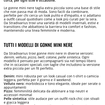
corta, per ogni stile e occasione.
Le gonne mini nere taglia extra piccola sono una base di stile
che non passa mai di moda. Sono facili da combinare,
perfette per chi cerca un look pulito e d’impatto, e si adattano
a outfit casual quotidiani come a look più curati per la sera.
Da Stradivarius trovi una varietà di modelli invernali, estivi e
transitions che abbattono la barriera tra comfort e fashion,
mantenendo una linea femminile e moderna.
TUTTI I MODELLI DI GONNE MINI NERE
Da Stradivarius trovi gonne mini nere in diverse versioni:
denim, velluto, pizzo, twill, cotone, pelle sintetica
. Ogni
modello è pensato per accompagnarti sia nel tempo libero
che in occasioni speciali, con taglie che includono la versione
extra piccola per un fit perfetto.
Denim:
mini robusta per un look casual con t-shirt o camicia
leggera, perfetta per il giorno e il weekend.
Velluto nero:
morbidezza e tono elegante, ideale per serate o
appuntamenti
Pizzo:
femminilità delicata da abbinare a top neutri e
accessori minimal
Pelle sintetica:
stile audace per un outfit rock-chic con stivali
e giacca leggera