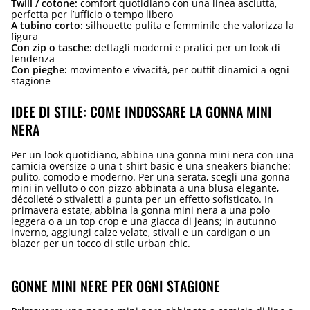
Twill / cotone:
comfort quotidiano con una linea asciutta,
perfetta per l’ufficio o tempo libero
A tubino corto:
silhouette pulita e femminile che valorizza la
figura
Con zip o tasche:
dettagli moderni e pratici per un look di
tendenza
Con pieghe:
movimento e vivacità, per outfit dinamici a ogni
stagione
IDEE DI STILE: COME INDOSSARE LA GONNA MINI
NERA
Per un look quotidiano, abbina una gonna mini nera con una
camicia oversize o una t-shirt basic e una sneakers bianche:
pulito, comodo e moderno. Per una serata, scegli una gonna
mini in velluto o con pizzo abbinata a una blusa elegante,
décolleté o stivaletti a punta per un effetto sofisticato. In
primavera estate, abbina la gonna mini nera a una polo
leggera o a un top crop e una giacca di jeans; in autunno
inverno, aggiungi calze velate, stivali e un cardigan o un
blazer per un tocco di stile urban chic.
GONNE MINI NERE PER OGNI STAGIONE