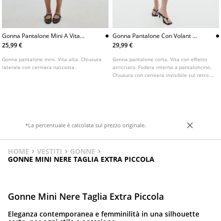
Gonna Pantalone Mini A Vita
Gonna Pantalone Con Volant E
Alta
Borchie
25,99 €
29,99 €
Gonna pantalone mini. Vita alta. Chiusura
Gonna pantalone corta. Vita con effetto
laterale con cerniera nascosta.
arricciato. Fodera interna a pantaloncino.
Chiusura con cerniera invisibile sul retro.
Dettaglio con applicazione di borchie.
*La percentuale è calcolata sul prezzo originale.
HOME
VESTITI
GONNE
GONNE MINI NERE TAGLIA EXTRA PICCOLA
Gonne Mini Nere Taglia Extra Piccola
Eleganza contemporanea e femminilità in una silhouette