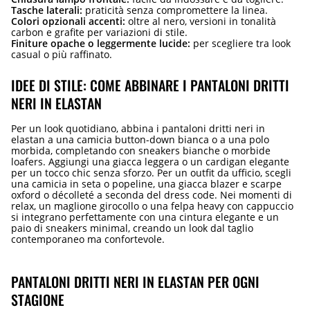
Tasche laterali:
praticità senza compromettere la linea.
Colori opzionali accenti:
oltre al nero, versioni in tonalità
carbon e grafite per variazioni di stile.
Finiture opache o leggermente lucide:
per scegliere tra look
casual o più raffinato.
IDEE DI STILE: COME ABBINARE I PANTALONI DRITTI
NERI IN ELASTAN
Per un look quotidiano, abbina i pantaloni dritti neri in
elastan a una camicia button-down bianca o a una polo
morbida, completando con sneakers bianche o morbide
loafers. Aggiungi una giacca leggera o un cardigan elegante
per un tocco chic senza sforzo. Per un outfit da ufficio, scegli
una camicia in seta o popeline, una giacca blazer e scarpe
oxford o décolleté a seconda del dress code. Nei momenti di
relax, un maglione girocollo o una felpa heavy con cappuccio
si integrano perfettamente con una cintura elegante e un
paio di sneakers minimal, creando un look dal taglio
contemporaneo ma confortevole.
PANTALONI DRITTI NERI IN ELASTAN PER OGNI
STAGIONE