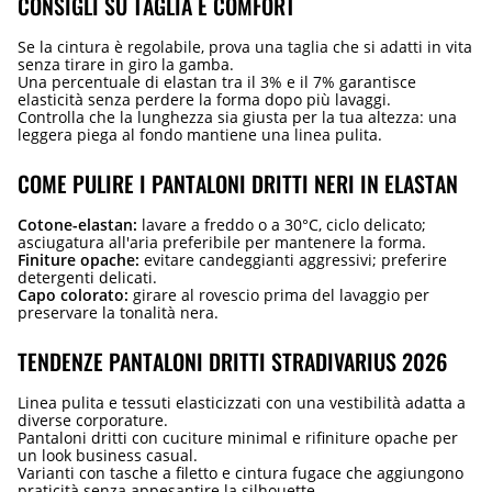
CONSIGLI SU TAGLIA E COMFORT
Se la cintura è regolabile, prova una taglia che si adatti in vita
senza tirare in giro la gamba.
Una percentuale di elastan tra il 3% e il 7% garantisce
elasticità senza perdere la forma dopo più lavaggi.
Controlla che la lunghezza sia giusta per la tua altezza: una
leggera piega al fondo mantiene una linea pulita.
COME PULIRE I PANTALONI DRITTI NERI IN ELASTAN
Cotone-elastan:
lavare a freddo o a 30°C, ciclo delicato;
asciugatura all'aria preferibile per mantenere la forma.
Finiture opache:
evitare candeggianti aggressivi; preferire
detergenti delicati.
Capo colorato:
girare al rovescio prima del lavaggio per
preservare la tonalità nera.
TENDENZE PANTALONI DRITTI STRADIVARIUS 2026
Linea pulita e tessuti elasticizzati con una vestibilità adatta a
diverse corporature.
Pantaloni dritti con cuciture minimal e rifiniture opache per
un look business casual.
Varianti con tasche a filetto e cintura fugace che aggiungono
praticità senza appesantire la silhouette.