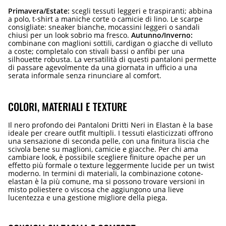
Primavera/Estate:
scegli tessuti leggeri e traspiranti; abbina
a polo, t-shirt a maniche corte o camicie di lino. Le scarpe
consigliate: sneaker bianche, mocassini leggeri o sandali
chiusi per un look sobrio ma fresco.
Autunno/Inverno:
combinane con maglioni sottili, cardigan o giacche di velluto
a coste; completalo con stivali bassi o anfibi per una
silhouette robusta. La versatilità di questi pantaloni permette
di passare agevolmente da una giornata in ufficio a una
serata informale senza rinunciare al comfort.
COLORI, MATERIALI E TEXTURE
Il nero profondo dei Pantaloni Dritti Neri in Elastan è la base
ideale per creare outfit multipli. I tessuti elasticizzati offrono
una sensazione di seconda pelle, con una finitura liscia che
scivola bene su maglioni, camicie e giacche. Per chi ama
cambiare look, è possibile scegliere finiture opache per un
effetto più formale o texture leggermente lucide per un twist
moderno. In termini di materiali, la combinazione cotone-
elastan è la più comune, ma si possono trovare versioni in
misto poliestere o viscosa che aggiungono una lieve
lucentezza e una gestione migliore della piega.