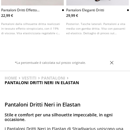
Pantaloni Dritti Effetto
Pantaloni Eleganti Dritti
Stropicciato
22,99 €
29,99 €
Pantaloni dalla silhouette dritta realizzati
Posterior. Tasche laterali. Pantaloni a vita
in tessuto effetto stropicciato, con il 19%
media con gamba dritta. Vita con passanti
di viscosa. Vita elasticizzata regolabile con
ed elastico. Dettaglio di pinces sul
lacci. Gamba dritta e ampia. Disponibile in
davanti. Chiusura frontale con cerniera e
vari colori.
bottone.
*La percentuale è calcolata sul prezzo originale.
HOME
VESTITI
PANTALONI
PANTALONI DRITTI NERI IN ELASTAN
Pantaloni Dritti Neri in Elastan
Stile e comfort per una silhouette impeccabile, in ogni
occasione.
I Pantaloni Dritti Neri in Elastan di Stradivarius uniscono una