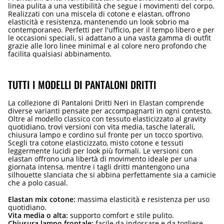
linea pulita a una vestibilità che segue i movimenti del corpo.
Realizzati con una miscela di cotone e elastan, offrono
elasticità e resistenza, mantenendo un look sobrio ma
contemporaneo. Perfetti per l'ufficio, per il tempo libero e per
le occasioni speciali, si adattano a una vasta gamma di outfit
grazie alle loro linee minimal e al colore nero profondo che
facilita qualsiasi abbinamento.
TUTTI I MODELLI DI PANTALONI DRITTI
La collezione di Pantaloni Dritti Neri in Elastan comprende
diverse varianti pensate per accompagnarti in ogni contesto.
Oltre al modello classico con tessuto elasticizzato al gravity
quotidiano, trovi versioni con vita media, tasche laterali,
chiusura lampo e cordino sul fronte per un tocco sportivo.
Scegli tra cotone elasticizzato, misto cotone e tessuti
leggermente lucidi per look più formali. Le versioni con
elastan offrono una libertà di movimento ideale per una
giornata intensa, mentre i tagli dritti mantengono una
silhouette slanciata che si abbina perfettamente sia a camicie
che a polo casual.
Elastan mix cotone:
massima elasticità e resistenza per uso
quotidiano.
Vita media o alta:
supporto comfort e stile pulito.
Chiusura lampo frontale:
facile da indossare e da togliere.