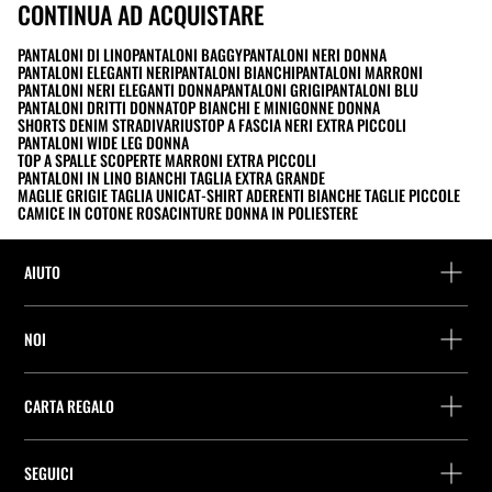
CONTINUA AD ACQUISTARE
PANTALONI DI LINO
PANTALONI BAGGY
PANTALONI NERI DONNA
PANTALONI ELEGANTI NERI
PANTALONI BIANCHI
PANTALONI MARRONI
PANTALONI NERI ELEGANTI DONNA
PANTALONI GRIGI
PANTALONI BLU
PANTALONI DRITTI DONNA
TOP BIANCHI E MINIGONNE DONNA
SHORTS DENIM STRADIVARIUS
TOP A FASCIA NERI EXTRA PICCOLI
PANTALONI WIDE LEG DONNA
TOP A SPALLE SCOPERTE MARRONI EXTRA PICCOLI
PANTALONI IN LINO BIANCHI TAGLIA EXTRA GRANDE
MAGLIE GRIGIE TAGLIA UNICA
T-SHIRT ADERENTI BIANCHE TAGLIE PICCOLE
CAMICE IN COTONE ROSA
CINTURE DONNA IN POLIESTERE
AIUTO
Assistenza e contatto
NOI
Rintraccia il tuo ordine
Trova un negozio
Restituzione come ospite
CARTA REGALO
Società
Ricerca dei punti di consegna
Consulta Saldo
Lavora presso Stradivarius
Stradivarius ID
SEGUICI
Acquisto Carta Regalo
Company Profile
Preferenze per i cookie