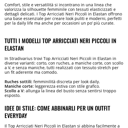
Comfort, stile e versatilità si incontrano in una linea che
valorizza la silhouette femminile con tessuti elasticizzati e
dettagli delicati. I Top Arricciati Neri Piccoli in Elastan offrono
una base essenziale per creare look puliti e moderni, perfetti
per la daily life ma anche per occasioni un po’ più curate.
TUTTI I MODELLI TOP ARRICCIATI NERI PICCOLI IN
ELASTAN
In Stradivarius trovi Top Arricciati Neri Piccoli in Elastan in
diverse varianti: corto, con ruches, a maniche corte, con scollo
a V, e senza maniche, tutti realizzati con tessuto stretch per
un fit aderente ma comodo.
Ruches sottili:
femminilità discreta per look daily.
Maniche corte:
leggerezza estiva con stile grafico.
Scollo a V:
allunga la linea del busto senza sentirsi troppo
esposto.
IDEE DI STILE: COME ABBINARLI PER UN OUTFIT
EVERYDAY
Il Top Arricciati Neri Piccoli in Elastan si abbina facilmente a