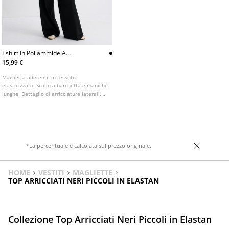
Tshirt In Poliammide A
Maniche Lunghe Con
15,99 €
Arricciature
Maglietta aderente in tessuto
elasticizzato. Scollo a barchetta e maniche
lunghe. Dettaglio di arricciature laterali.
Disponibile in diversi colori.
*La percentuale è calcolata sul prezzo originale.
HOME
VESTITI
MAGLIETTE
TOP ARRICCIATI NERI PICCOLI IN ELASTAN
Collezione Top Arricciati Neri Piccoli in Elastan