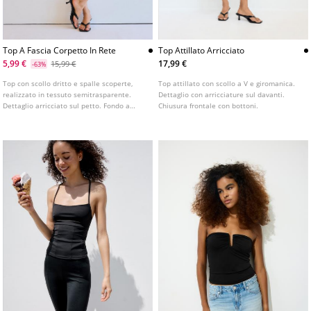
Top A Fascia Corpetto In Rete
Top Attillato Arricciato
5,99 €
17,99 €
15,99 €
-63%
Top con scollo dritto e spalle scoperte,
Top attillato con scollo a V e giromanica.
realizzato in tessuto semitrasparente.
Dettaglio con arricciature sul davanti.
Dettaglio arricciato sul petto. Fondo a
Chiusura frontale con bottoni.
corpetto.