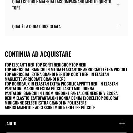
QUALI COLORI E MATERIALI ACCOMPAGNANO MEGLIO QUESTO
TOP?
QUAL È LA CURA CONSIGLIATA
CONTINUA AD ACQUISTARE
TOP ELEGANTI NERI
TOP CORTI NERI
CROP TOP NERI
TOP ARRICCIATI BIANCHI IN MEDIA ELASTAN
TOP ARRICCIATI EXTRA PICCOLI
TOP ARRICCIATI EXTRA GRANDI NERI
TOP CORTI NERI IN ELASTAN
MAGLIETTE ARRICCIATE GRANDI NERE
TOP BORDEAUX IN ELASTAN EXTRA PICCOLI
CAPPOTTI NERI IN ELASTAN
PANTALONI MARRONI EXTRA PICCOLI
ABITI MIDI DONNA
PANTALONI BIANCHI IN LINO
MINIGONNE PANTALONE NERE IN VISCOSA
DENIM ELASTICIZZATO
PANTALONI DONNA DENIM LYOCELL
TOP COLORATI
MINIGONNE CELESTI EXTRA GRANDI IN POLIESTERE
ABBIGLIAMENTO E ACCESSORI MIDI NERI
FELPE PICCOLE
AIUTO