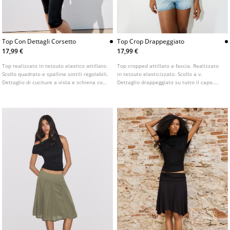
Top Con Dettagli Corsetto
Top Crop Drappeggiato
17,99 €
17,99 €
Top realizzato in tessuto elastico attillato.
Top cropped attillato a fascia. Realizzato
Scollo quadrato e spalline sottili regolabili.
in tessuto elasticizzato. Scollo a v.
Dettaglio di cuciture a vista e schiena con
Dettaglio drappeggiato su tutto il capo.
spalline incrociate. Disponibile in vari
Disponibile in vari colori.
colori.