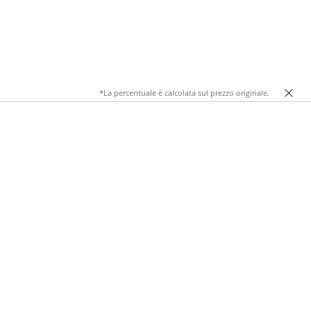
*La percentuale è calcolata sul prezzo originale.
 alta qualità, con volant voluminosi, offrono una silhouette
al tramonto, questi top bianco pulito diventano la base ideale
ndo una scelta chic in ogni stagione. Scopri le varianti, i