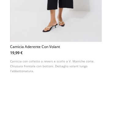
Camicia Aderente Con Volant
19,99 €
Camicia con colletto a revers e scollo a V. Maniche corte.
Chiusura frontale con bottoni. Dettaglio volant lungo
l'abbottonatura.