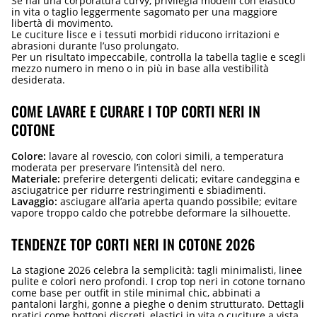
Se hai una corporatura curvy, privilegia modelli con elastico
in vita o taglio leggermente sagomato per una maggiore
libertà di movimento.
Le cuciture lisce e i tessuti morbidi riducono irritazioni e
abrasioni durante l’uso prolungato.
Per un risultato impeccabile, controlla la tabella taglie e scegli
mezzo numero in meno o in più in base alla vestibilità
desiderata.
COME LAVARE E CURARE I TOP CORTI NERI IN
COTONE
Colore:
lavare al rovescio, con colori simili, a temperatura
moderata per preservare l’intensità del nero.
Materiale:
preferire detergenti delicati; evitare candeggina e
asciugatrice per ridurre restringimenti e sbiadimenti.
Lavaggio:
asciugare all’aria aperta quando possibile; evitare
vapore troppo caldo che potrebbe deformare la silhouette.
TENDENZE TOP CORTI NERI IN COTONE 2026
La stagione 2026 celebra la semplicità: tagli minimalisti, linee
pulite e colori nero profondi. I crop top neri in cotone tornano
come base per outfit in stile minimal chic, abbinati a
pantaloni larghi, gonne a pieghe o denim strutturato. Dettagli
pratici come bottoni discreti, elastici in vita o cuciture a vista