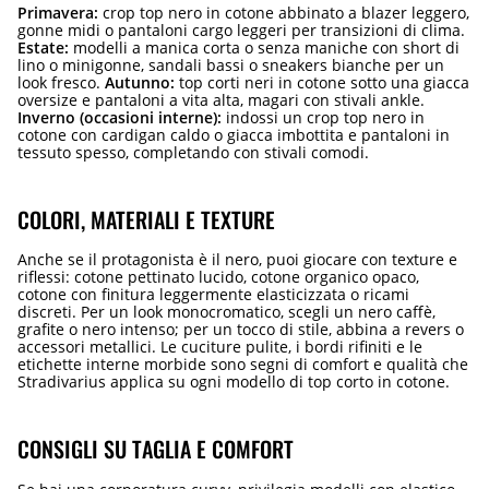
Primavera:
crop top nero in cotone abbinato a blazer leggero,
gonne midi o pantaloni cargo leggeri per transizioni di clima.
Estate:
modelli a manica corta o senza maniche con short di
lino o minigonne, sandali bassi o sneakers bianche per un
look fresco.
Autunno:
top corti neri in cotone sotto una giacca
oversize e pantaloni a vita alta, magari con stivali ankle.
Inverno (occasioni interne):
indossi un crop top nero in
cotone con cardigan caldo o giacca imbottita e pantaloni in
tessuto spesso, completando con stivali comodi.
COLORI, MATERIALI E TEXTURE
Anche se il protagonista è il nero, puoi giocare con texture e
riflessi: cotone pettinato lucido, cotone organico opaco,
cotone con finitura leggermente elasticizzata o ricami
discreti. Per un look monocromatico, scegli un nero caffè,
grafite o nero intenso; per un tocco di stile, abbina a revers o
accessori metallici. Le cuciture pulite, i bordi rifiniti e le
etichette interne morbide sono segni di comfort e qualità che
Stradivarius applica su ogni modello di top corto in cotone.
CONSIGLI SU TAGLIA E COMFORT