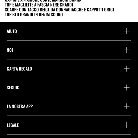
TOP E MAGLIETTE A FASCIA NERE GRANDI
SCARPE CON TACCO BEIGE DA DONNA
GIACCHE E CAPPOTTI GRIGI
TOP BLU GRANDI IN DENIM SCURO
AIUTO
Assistenza e contatto
NOI
Rintraccia il tuo ordine
Trova un negozio
Restituzione come ospite
CARTA REGALO
Società
Ricerca dei punti di consegna
Consulta Saldo
Lavora presso Stradivarius
Stradivarius ID
SEGUICI
Acquisto Carta Regalo
Company Profile
Preferenze per i cookie
Prevenzione frodi
Guida all’imballaggio
LA NOSTRA APP
iOS
Android
LEGALE
ITX ITALIA S.r.l. C.F. e P.IVA 11209550158