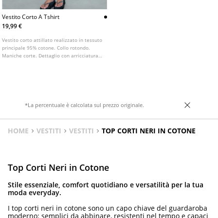
Vestito Corto A Tshirt
19,99 €
Vestito corto attillato realizzato in tessuto
principale 95% cotone. Collo rotondo.
Maniche corte. Dettaglio con arricciatura
laterale.
*La percentuale è calcolata sul prezzo originale.
HOME
VESTITI
VESTITI
TOP CORTI NERI IN COTONE
Top Corti Neri in Cotone
Stile essenziale, comfort quotidiano e versatilità per la tua
moda everyday.
I top corti neri in cotone sono un capo chiave del guardaroba
moderno: semplici da abbinare, resistenti nel tempo e capaci