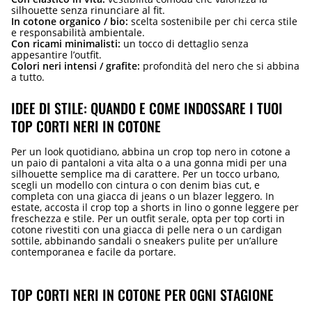
silhouette senza rinunciare al fit.
In cotone organico / bio:
scelta sostenibile per chi cerca stile
e responsabilità ambientale.
Con ricami minimalisti:
un tocco di dettaglio senza
appesantire l’outfit.
Colori neri intensi / grafite:
profondità del nero che si abbina
a tutto.
IDEE DI STILE: QUANDO E COME INDOSSARE I TUOI
TOP CORTI NERI IN COTONE
Per un look quotidiano, abbina un crop top nero in cotone a
un paio di pantaloni a vita alta o a una gonna midi per una
silhouette semplice ma di carattere. Per un tocco urbano,
scegli un modello con cintura o con denim bias cut, e
completa con una giacca di jeans o un blazer leggero. In
estate, accosta il crop top a shorts in lino o gonne leggere per
freschezza e stile. Per un outfit serale, opta per top corti in
cotone rivestiti con una giacca di pelle nera o un cardigan
sottile, abbinando sandali o sneakers pulite per un’allure
contemporanea e facile da portare.
TOP CORTI NERI IN COTONE PER OGNI STAGIONE