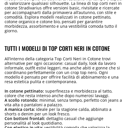
di valorizzare qualsiasi silhouette. La linea di top corti neri in
cotone Stradivarius offre versioni basic, rivisitate e ricercate
per accompagnarti dalla primavera all’autunno, con stile e
comodità. Esplora modelli realizzati in cotone pettinato,
cotone organico e cotone bio, pensati per garantire
morbidezza, assorbimento e una vestibilità comoda tutto il
giorno.
TUTTI I MODELLI DI TOP CORTI NERI IN COTONE
All’interno della categoria Top Corti Neri in Cotone trovi
alternative per ogni occasione: casual daily, look da lavoro
informale, outfit estivi leggeri, ma anche abiti e gonne che si
coordinano perfettamente con un crop top nero. Ogni
modello è pensato per offrire facilità di abbinamento e una
resa estetica pulita e contemporanea.
In cotone pettinato:
superfinezza e morbidezza al tatto,
colore che resta intenso anche dopo numerosi lavaggi.
A scollo rotondo:
minimal, senza tempo, perfetto con jeans a
vita alta o pantaloni a palazzo.
A manica corta:
ideale per la stagione calda, abbinato a
shorts o denim per un look fresco.
Con bottoni frontali:
dettaglio casual che aggiunge
personalità al look quotidiano.
Con elastico in vita:
vestibilità comoda che valorizza la