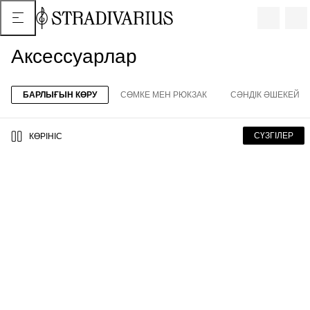
Аксессуарлар
БАРЛЫҒЫН КӨРУ
СӨМКЕ МЕН РЮКЗАК
СӘНДІК ӘШЕКЕЙ
СҮЗГІЛЕР
КӨРІНІС