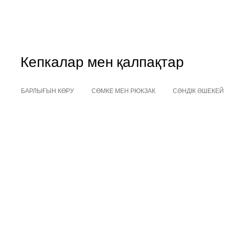
Кепкалар мен қалпақтар
БАРЛЫҒЫН КӨРУ
СӨМКЕ МЕН РЮКЗАК
СӘНДІК ӘШЕКЕЙ