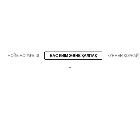
МОЙЫНОРАҒЫШ
БАС КИІМ ЖӘНЕ ҚАЛПАҚ
КҮННЕН ҚОРҒАЙТ