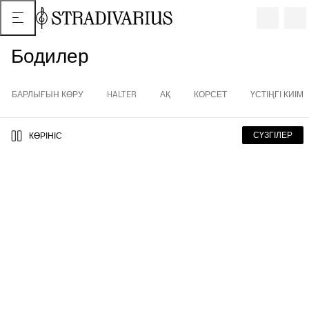
Бодилер
БАРЛЫҒЫН КӨРУ
HALTER
АҚ
КОРСЕТ
ҮСТІҢГІ КИІМ
СҮЗГІЛЕР
КӨРІНІС