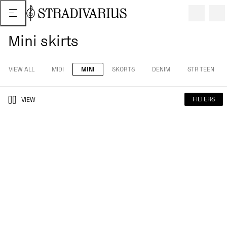
Mini skirts
VIEW ALL
MIDI
MINI
SKORTS
DENIM
STR TEEN
FILTERS
VIEW