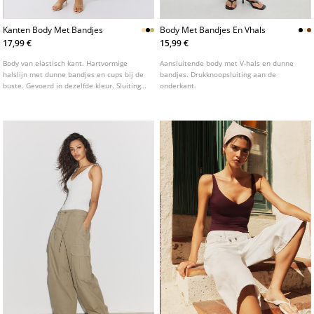
Kanten Body Met Bandjes
Body Met Bandjes En Vhals
17,99 €
15,99 €
Body van elastisch kant. Hartvormige
Aansluitende body met V-hals en dunne
halslijn met dunne bandjes en cups bij de
bandjes. Drukknoopsluiting aan de
buste. Gevoerd in dezelfde kleur. Sluiting
onderkant.
aan de onderkant met drukknoopjes.
Verkrijgbaar in verschillende kleuren.