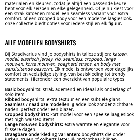
materialen en kleuren, zodat je altijd een passende keuze
hebt voor elk seizoen en elke gelegenheid. Of je nu kiest voor
een strak katoenen model, een seamless variant voor extra
comfort, of een cropped body voor een moderne laagjeslook,
onze collectie biedt opties voor iedere stijl en elk figuur.
ALLE MODELLEN BODYSHIRTS
Bij Stradivarius vind je bodyshirts in talloze stijlen:
katoen,
modal, elastisch jersey, rib, seamless, cropped, lange
mouwen, korte mouwen, spaghetti straps, en body met
aansluitende pasvorm
. Elk model is ontworpen voor dagelijks
comfort en veelzijdige styling, van basiskleding tot trendy
statements. Hieronder een overzicht van populaire types:
Basic bodyshirts:
strak, ademend en ideaal als onderlaag of
solo-item.
Ribbed bodyshirts:
extra textuur en een subtiele glans.
Seamless / naadloze modellen:
gladde look zonder zichtbare
naden, perfect onder een blazer.
Cropped bodyshirts:
kort model voor een speelse laagjeslook
met high-waisted items.
Lange mouwen bodyshirts:
extra warmte en elegantie voor
frissere dagen.
Draagbare onderkleding-varianten:
bodyshirts die onder
jurken, truien of colberts letterlijk onzichtbaar blijven.