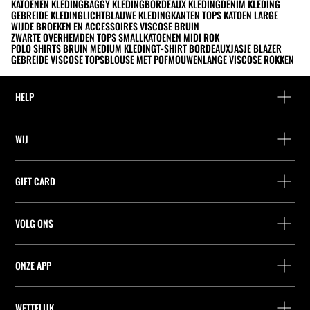
KATOENEN KLEDING
BAGGY KLEDING
BORDEAUX KLEDING
DENIM KLEDING
GEBREIDE KLEDING
LICHTBLAUWE KLEDING
KANTEN TOPS KATOEN LARGE
WIJDE BROEKEN EN ACCESSOIRES VISCOSE BRUIN
ZWARTE OVERHEMDEN TOPS SMALL
KATOENEN MIDI ROK
POLO SHIRTS BRUIN MEDIUM KLEDING
T-SHIRT BORDEAUX
JASJE BLAZER
GEBREIDE VISCOSE TOPS
BLOUSE MET POFMOUWEN
LANGE VISCOSE ROKKEN
HELP
Hulp en contact
WIJ
Leveringspunt zoeken
Leveringspunt zoeken
Vind je bestelling
GIFT CARD
Zoek een winkel
Retournering als gast
Leveringspunt zoeken
Vennootschap
Vind je ticket
VOLG ONS
Saldo Opvragen
Werk bij Stradivarius
Leveringspunt zoeken
Aankoop van Cadeaubon
Company Profile
Stradivarius ID
ONZE APP
Cookie-voorkeuren
iOS
Android
WETTELIJK