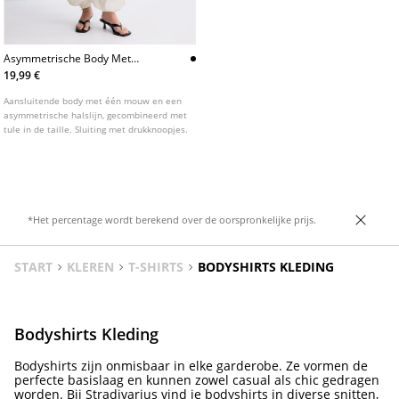
Asymmetrische Body Met
Transparantie
19,99 €
Aansluitende body met één mouw en een
asymmetrische halslijn, gecombineerd met
tule in de taille. Sluiting met drukknoopjes.
*Het percentage wordt berekend over de oorspronkelijke prijs.
START
KLEREN
T-SHIRTS
BODYSHIRTS KLEDING
Bodyshirts Kleding
Bodyshirts zijn onmisbaar in elke garderobe. Ze vormen de
perfecte basislaag en kunnen zowel casual als chic gedragen
worden. Bij Stradivarius vind je bodyshirts in diverse snitten,