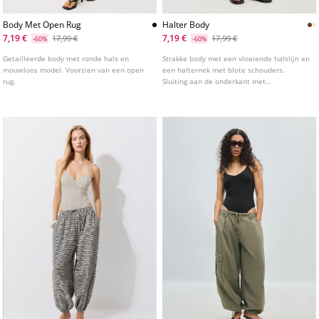
Body Met Open Rug
Halter Body
7,19 €
7,19 €
17,99 €
17,99 €
-60%
-60%
Getailleerde body met ronde hals en
Strakke body met een vloeiende halslijn en
mouwloos model. Voorzien van een open
een halternek met blote schouders.
rug.
Sluiting aan de onderkant met
drukknoopjes. Verkrijgbaar in verschillende
kleuren.