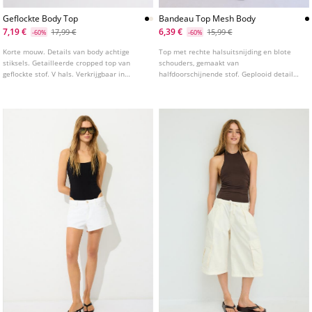
Geflockte Body Top
Bandeau Top Mesh Body
7,19 €
6,39 €
17,99 €
15,99 €
-60%
-60%
Korte mouw. Details van body achtige
Top met rechte halsuitsnijding en blote
stiksels. Getailleerde cropped top van
schouders, gemaakt van
geflockte stof. V hals. Verkrijgbaar in
halfdoorschijnende stof. Geplooid detail
verschillende kleuren.
op de borst. Body-stijl zoom.