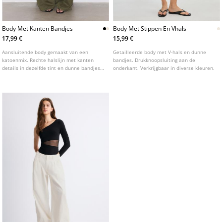
Body Met Kanten Bandjes
Body Met Stippen En Vhals
17,99 €
15,99 €
Aansluitende body gemaakt van een
Getailleerde body met V-hals en dunne
katoenmix. Rechte halslijn met kanten
bandjes. Drukknoopsluiting aan de
details in dezelfde tint en dunne bandjes.
onderkant. Verkrijgbaar in diverse kleuren.
Drukknoopsluiting aan de onderkant.