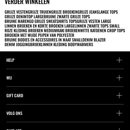
VERDER WINKELEN
GRIJZE VESTEN
GRIJZE TRUIEN
GRIJZE BROEKEN
GRIJZE JEANS
LANGE TOPS
GRIJZE DENIM
TOP LARGE
BRUINE ZWARTE GRIJZE TOPS
BRUINE MARENGO GRIJZE SWEATSHIRTS TOPS
GRIJZE VESTEN LARGE
LINNEN BROEKEN EN KORTE BROEKEN LARGE
LINNEN ZWARTE TOPS SMALL
ROZE KLEDING BROEKEN MEDIUM
KAKI BROEKEN
WITTE KATOENEN CROP TOPS
BROEKEN MET WIJDE PIJPEN VAN POLYESTER
BRUINE BODIES EN ACCESSOIRES IN MAAT SMALL
DENIM BLAZER
DENIM JOGGINGBROEK
LINNEN KLEDING BODYWARMERS
HELP
Hulp en contact
WIJ
Leveringspunt zoeken
Leveringspunt zoeken
Vind je bestelling
GIFT CARD
Zoek een winkel
Retournering als gast
Leveringspunt zoeken
Vennootschap
Vind je ticket
VOLG ONS
Saldo Opvragen
Werk bij Stradivarius
Leveringspunt zoeken
Aankoop van Cadeaubon
Company Profile
Stradivarius ID