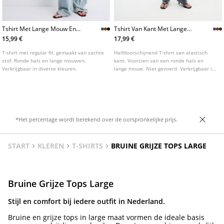
Tshirt Met Lange Mouw En
Tshirt Van Kant Met Lange
Zachte Touch
Mouwen
15,99 €
17,99 €
T-shirt met regular fit, gemaakt van zachte
Halfdoorschijnend T-shirt van elastisch
stof. Ronde hals en lange mouwen.
kant. Voorzien van een ronde hals en
Verkrijgbaar in diverse kleuren.
lange mouw. Niet gevoerd. Verkrijgbaar in
diverse kleuren.
*Het percentage wordt berekend over de oorspronkelijke prijs.
START
KLEREN
T-SHIRTS
BRUINE GRIJZE TOPS LARGE
Bruine Grijze Tops Large
Stijl en comfort bij iedere outfit in Nederland.
Bruine en grijze tops in large maat vormen de ideale basis