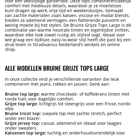
voor een veelzijdige garderobe. Deze tops combinerenzakelijk
comfort met modieuze details, waardoor je ze moeiteloos
kunt dragen op werk, vrije tijd en weekenduitjes. Gemaakt
van zachte materialen zoals katoen, viscose en modal blends,
bieden ze ademend vermogen, een flatterende pasvorm en
weinig moeite bij het stylen. De Bruine Grijze Tops Large is dé
combinatie van warme neutrale tinten en eigentijdse snitten,
waardoor elke look zowel rustig als stijlvol oogt. Ideaal voor
wie graag een tijdloze, easy-to-wear stijl heeft die past bij een
druk leven in Stradivarius Nederland’s winkels en online
shop.
ALLE MODELLEN BRUINE GRIJZE TOPS LARGE
In onze collectie vind je verschillende varianten die leuk
combineren met jeans, rokken en jassen. Denk aan:
Bruine top large:
warme chocolade- of koffiekrans tinten met
ronde hals voor dagelijks comfort.
Grijze top large:
lichtgrijs tot steengrijs voor een frisse, nordic
vibe.
Bruine tricot top:
soepele top met zachte stretch, perfect
onder een blazer.
Grijze jersey top:
casual, ademend en ideaal voor laagjes
onder sweaters.
Katoenen top large:
luchtig en onderhoudsvriendelijk voor