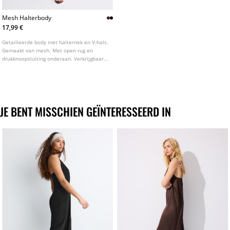
Mesh Halterbody
17,99 €
Getailleerde body met halternek en V-hals.
Gemaakt van mesh. Met open rug en
drukknoopsluiting onderaan. Verkrijgbaar
in diverse kleuren.
JE BENT MISSCHIEN GEÏNTERESSEERD IN