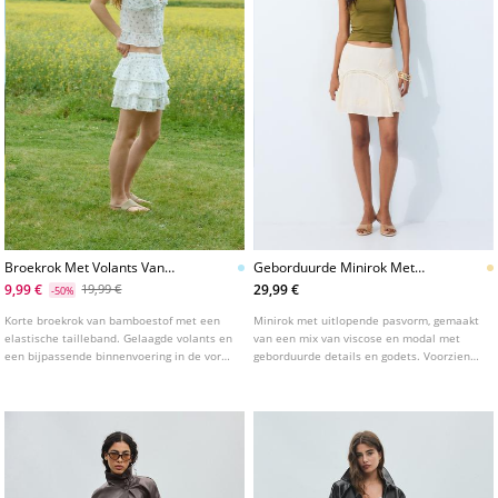
Broekrok Met Volants Van
Geborduurde Minirok Met
Bamboestof
Godets
9,99 €
29,99 €
19,99 €
-50%
Korte broekrok van bamboestof met een
Minirok met uitlopende pasvorm, gemaakt
elastische tailleband. Gelaagde volants en
van een mix van viscose en modal met
een bijpassende binnenvoering in de vorm
geborduurde details en godets. Voorzien
van een broekje. Verkrijgbaar in
van een binnenvoering en een ritssluiting
verschillende kleuren.
aan de achterkant.