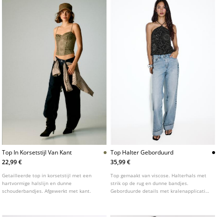
Top In Korsetstijl Van Kant
Top Halter Geborduurd
22,99 €
35,99 €
Getailleerde top in korsetstijl met een
Top gemaakt van viscose. Halterhals met
hartvormige halslijn en dunne
strik op de rug en dunne bandjes.
schouderbandjes. Afgewerkt met kant.
Geborduurde details met kralenapplicatie.
Golvende zoom.