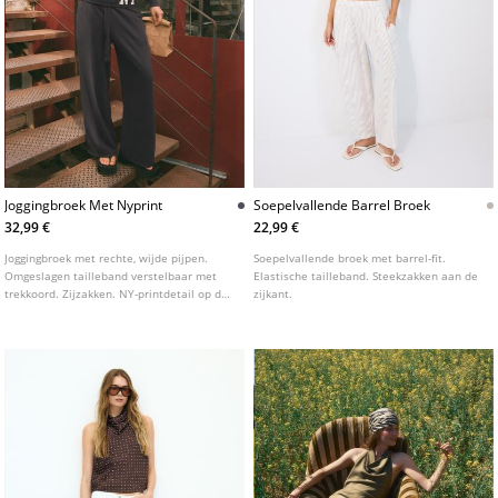
Joggingbroek Met Nyprint
Soepelvallende Barrel Broek
32,99 €
22,99 €
Joggingbroek met rechte, wijde pijpen.
Soepelvallende broek met barrel-fit.
Omgeslagen tailleband verstelbaar met
Elastische tailleband. Steekzakken aan de
trekkoord. Zijzakken. NY-printdetail op de
zijkant.
taille.