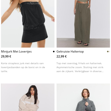
Minijurk Met Lovertjes
Gekruiste Haltertop
29,99 €
22,99 €
Korte strapless jurk met details van
Top met overslag, V-hals en halternek.
lovertjesbanden op de borst en in de
Asymmetrische zoom. Sluiting met strik
taille.
aan de zijkant. Verkrijgbaar in diverse
kleuren.