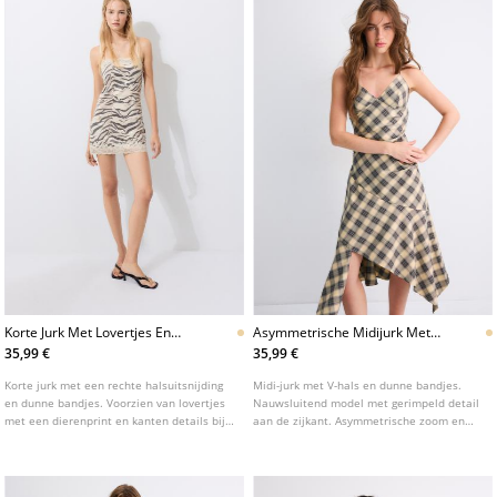
Korte Jurk Met Lovertjes En
Asymmetrische Midijurk Met
Dierenprint
Ruiten
35,99 €
35,99 €
Korte jurk met een rechte halsuitsnijding
Midi-jurk met V-hals en dunne bandjes.
en dunne bandjes. Voorzien van lovertjes
Nauwsluitend model met gerimpeld detail
met een dierenprint en kanten details bij
aan de zijkant. Asymmetrische zoom en
de hals en de zoom.
ruitjesprint.