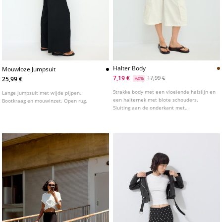
Halter Body
Mouwloze Jumpsuit
7,19 €
17,99 €
25,99 €
-60%
Strakke body met een vloeiende halslijn en
Lange jumpsuit met wijde pijpen.
een halternek met blote schouders.
Bootkraag en mouwinzet. Open rug.
Sluiting aan de onderkant met
drukknoopjes. Verkrijgbaar in verschillende
kleuren.