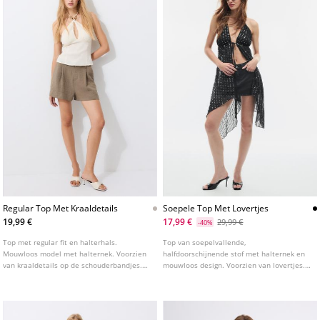
Regular Top Met Kraaldetails
Soepele Top Met Lovertjes
19,99 €
17,99 €
29,99 €
-40%
Top met regular fit en halterhals.
Top van soepelvallende,
Mouwloos model met halternek. Voorzien
halfdoorschijnende stof met halternek en
van kraaldetails op de schouderbandjes.
mouwloos design. Voorzien van lovertjes.
Gemaakt van een gestructureerde stof en
Asymmetrische zoom. Striksluiting op de
afgewerkt met een striksluiting op de rug.
rug.