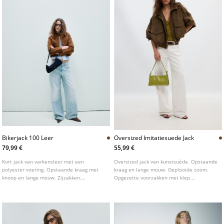
Bikerjack 100 Leer
Oversized Imitatiesuede Jack
79,99 €
55,99 €
Kort jack van varkensleer met een
Oversized jack van kunstsuède. Opstaande
polyester voering. Opstaande kraag met
kraag en lange mouw. Geplooide zoom.
knoop en lange mouw. Zijzakken.
Opgezette voorzakken met klep.
Ritssluiting aan de voorkant met dubbele
Voorsluiting met rits, verborgen door een
schuiver.
overslag. Schouderklepjes met knopen.