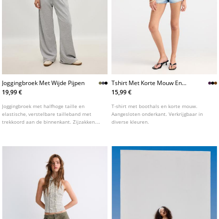
Joggingbroek Met Wijde Pijpen
Tshirt Met Korte Mouw En
Boothals
19,99 €
15,99 €
Joggingbroek met halfhoge taille en
T-shirt met boothals en korte mouw.
elastische, verstelbare tailleband met
Aangesloten onderkant. Verkrijgbaar in
trekkoord aan de binnenkant. Zijzakken.
diverse kleuren.
Wijde, rechte pijpen. Verkrijgbaar in
verschillende kleuren.