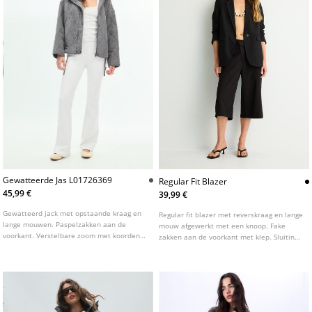
Gewatteerde Jas L01726369
Regular Fit Blazer
45,99 €
39,99 €
Gewatteerd jack met opstaande kraag en
Regular fit blazer met reverskraag en lange
lange mouwen. Paspelzakken aan de
mouw afgewerkt met een knoop. Fake
voorkant. Verstelbare zoom met koorden.
zakken aan de voorkant met klep. Sluiting
Ritssluiting aan de voorkant, verborgen
aan de voorkant met knoop. Verkrijgbaar
onder een flap met drukknopen.
in verschillende kleuren.
Verkrijgbaar in verschillende kleuren.