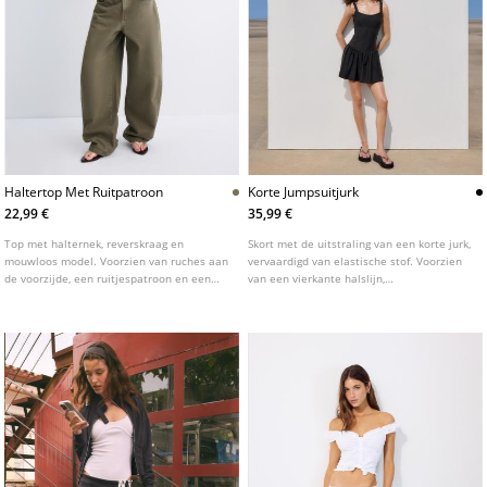
Haltertop Met Ruitpatroon
Korte Jumpsuitjurk
22,99 €
35,99 €
Top met halternek, reverskraag en
Skort met de uitstraling van een korte jurk,
mouwloos model. Voorzien van ruches aan
vervaardigd van elastische stof. Voorzien
de voorzijde, een ruitjespatroon en een
van een vierkante halslijn,
knoopsluiting aan de voorzijde.
schouderbandjes en een getailleerde top.
Gedetailleerd met een uitlopende rok.