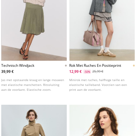
Technisch Windjack
Rok Met Ruches En Positieprint
39,99 €
12,99 €
25,99 €
-50%
Jas met opstaande kraag en lange mouwen
Minirok met ruches, halfhoge taille en
met elastische manchetten. Ritssluiting
elastische tailleband. Voorzien van een
aan de voorkant. Elastische zoom.
print aan de voorkant.