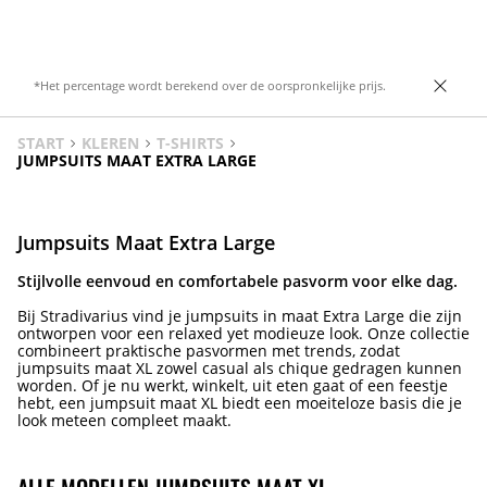
*Het percentage wordt berekend over de oorspronkelijke prijs.
START
KLEREN
T-SHIRTS
JUMPSUITS MAAT EXTRA LARGE
Jumpsuits Maat Extra Large
Stijlvolle eenvoud en comfortabele pasvorm voor elke dag.
Bij Stradivarius vind je jumpsuits in maat Extra Large die zijn
ontworpen voor een relaxed yet modieuze look. Onze collectie
combineert praktische pasvormen met trends, zodat
jumpsuits maat XL zowel casual als chique gedragen kunnen
worden. Of je nu werkt, winkelt, uit eten gaat of een feestje
hebt, een jumpsuit maat XL biedt een moeiteloze basis die je
look meteen compleet maakt.