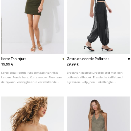
Korte Tshirtjurk
Gestructureerde Pofbroek
19,99 €
29,99 €
Korte getailleerde jurk gemaakt van 95%
Broek van gestructureerde stof met een
katoen. Ronde hals. Korte mouw. Plooi aan
pofbroek silhouet. Elastische tailleband.
de zijkant. Verkrijgbaar in verschillende
Zijzakken. Pofpijpen. Enkellengte.
kleuren.
Elastische zoom.