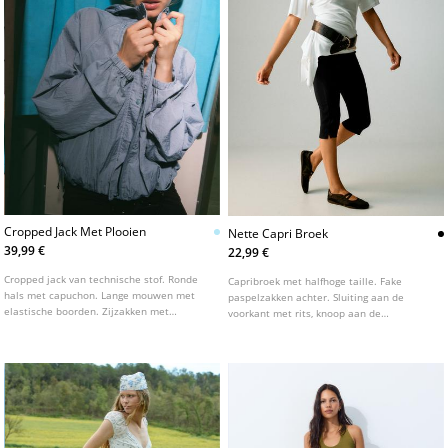
Cropped Jack Met Plooien
Nette Capri Broek
39,99 €
22,99 €
Cropped jack van technische stof. Ronde
Capribroek met halfhoge taille. Fake
hals met capuchon. Lange mouwen met
paspelzakken achter. Sluiting aan de
elastische boorden. Zijzakken met
voorkant met rits, knoop aan de
ritssluiting. Sluiting aan de voorzijde met
binnenkant en metalen haak.
een blinde ritssluiting onder een overslag
met drukknopen. Met geplooid detail aan
de zoom.