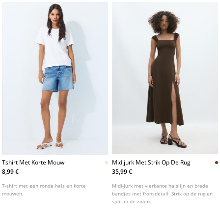
Tshirt Met Korte Mouw
Midijurk Met Strik Op De Rug
8,99 €
35,99 €
T-shirt met een ronde hals en korte
Midi-jurk met vierkante halslijn en brede
mouwen.
bandjes met fronsdetail. Strik op de rug en
split in de zoom.