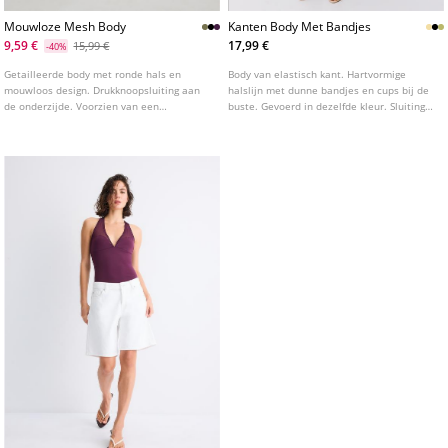
Mouwloze Mesh Body
Kanten Body Met Bandjes
9,59 €
17,99 €
15,99 €
-40%
Getailleerde body met ronde hals en
Body van elastisch kant. Hartvormige
mouwloos design. Drukknoopsluiting aan
halslijn met dunne bandjes en cups bij de
de onderzijde. Voorzien van een
buste. Gevoerd in dezelfde kleur. Sluiting
combinatie van halfdoorschijnende mesh
aan de onderkant met drukknoopjes.
op de borst.
Verkrijgbaar in verschillende kleuren.