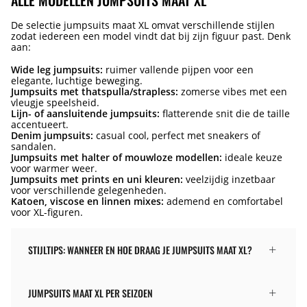
ALLE MODELLEN JUMPSUITS MAAT XL
De selectie jumpsuits maat XL omvat verschillende stijlen
zodat iedereen een model vindt dat bij zijn figuur past. Denk
aan:
Wide leg jumpsuits:
ruimer vallende pijpen voor een
elegante, luchtige beweging.
Jumpsuits met thatspulla/strapless:
zomerse vibes met een
vleugje speelsheid.
Lijn- of aansluitende jumpsuits:
flatterende snit die de taille
accentueert.
Denim jumpsuits:
casual cool, perfect met sneakers of
sandalen.
Jumpsuits met halter of mouwloze modellen:
ideale keuze
voor warmer weer.
Jumpsuits met prints en uni kleuren:
veelzijdig inzetbaar
voor verschillende gelegenheden.
Katoen, viscose en linnen mixes:
ademend en comfortabel
voor XL-figuren.
STIJLTIPS: WANNEER EN HOE DRAAG JE JUMPSUITS MAAT XL?
JUMPSUITS MAAT XL PER SEIZOEN