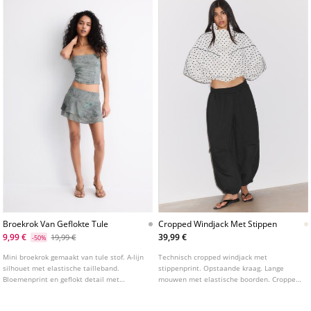
Broekrok Van Geflokte Tule
Cropped Windjack Met Stippen
9,99 €
39,99 €
19,99 €
-50%
Mini broekrok gemaakt van tule stof. A-lijn
Technisch cropped windjack met
silhouet met elastische tailleband.
stippenprint. Opstaande kraag. Lange
Bloemenprint en geflokt detail met
mouwen met elastische boorden. Cropped
binnenvoering.
model. Ritssluiting aan de voorzijde.
Gedetailleerd met contrasterende biesjes.