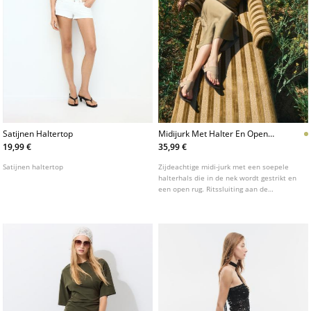
Satijnen Haltertop
Midijurk Met Halter En Open
Rug
19,99 €
35,99 €
Satijnen haltertop
Zijdeachtige midi-jurk met een soepele
halterhals die in de nek wordt gestrikt en
een open rug. Ritssluiting aan de
achterkant.