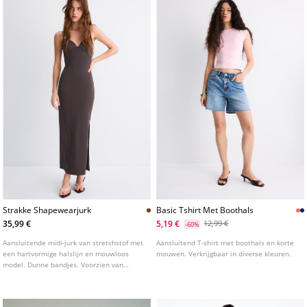
Strakke Shapewearjurk
Basic Tshirt Met Boothals
35,99 €
5,19 €
12,99 €
-60%
Aansluitende midi-jurk van stretchstof met
Aansluitend T-shirt met boothals en korte
een hartvormige halslijn en mouwloos
mouwen. Verkrijgbaar in diverse kleuren.
model. Dunne bandjes. Voorzien van
voorgevormde cups.