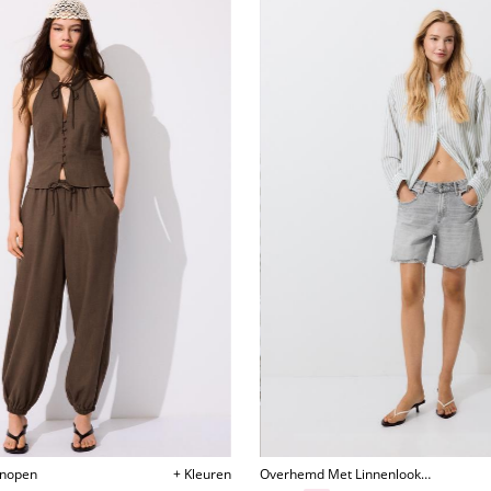
Knopen
+ Kleuren
Overhemd Met Linnenlook