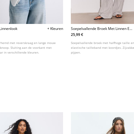
Linnenlook
+ Kleuren
Soepelvallende Broek Met Linnen En
Strepen
25,99 €
erhemd met reverskraag en lange mouw
Soepelvallende broek met halfhoge taille e
noop. Sluiting aan de voorkant met
elastische tailleband met koordjes. Zijzakk
ar in verschillende kleuren.
pijpen.