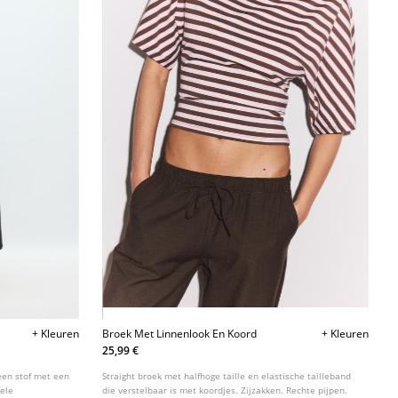
+ Kleuren
Broek Met Linnenlook En Koord
+ Kleuren
25,99 €
een stof met een
Straight broek met halfhoge taille en elastische tailleband
bele
die verstelbaar is met koordjes. Zijzakken. Rechte pijpen.