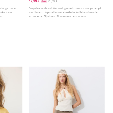
12,99 €
25,99 €
-50%
en lange mouw
Soepelvallende culottebroek gemaakt van viscose gemengd
oorkant met
met linnen. Hoge taille met elastische tailleband aan de
n.
achterkant. Zijzakken. Plooien aan de voorkant.