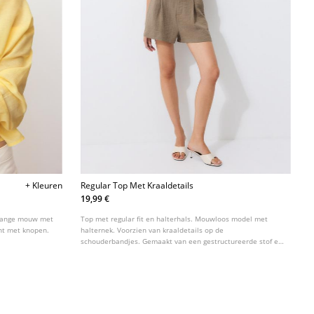
+ Kleuren
Regular Top Met Kraaldetails
19,99 €
 lange mouw met
Top met regular fit en halterhals. Mouwloos model met
nt met knopen.
halternek. Voorzien van kraaldetails op de
schouderbandjes. Gemaakt van een gestructureerde stof en
afgewerkt met een striksluiting op de rug.