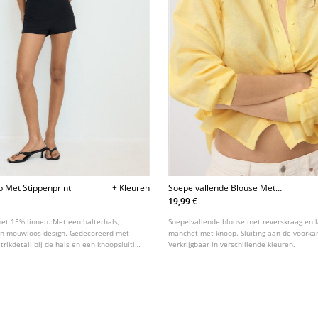
p Met Stippenprint
+ Kleuren
Soepelvallende Blouse Met
Linnenlook
19,99 €
met 15% linnen. Met een halterhals,
Soepelvallende blouse met reverskraag en
en mouwloos design. Gedecoreerd met
manchet met knoop. Sluiting aan de voorka
strikdetail bij de hals en een knoopsluiting
Verkrijgbaar in verschillende kleuren.