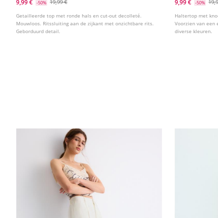
Borduursel
9,99 €
9,99 €
19,99 €
19,
-50%
-50%
Getailleerde top met ronde hals en cut-out decolleté.
Haltertop met knoo
Mouwloos. Ritssluiting aan de zijkant met onzichtbare rits.
Voorzien van een e
Geborduurd detail.
diverse kleuren.