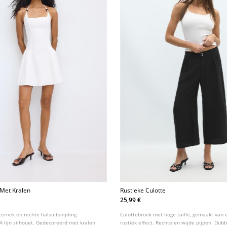
 Met Kralen
Rustieke Culotte
25,99 €
ternek en rechte halsuitsnijding.
Culottebroek met hoge taille, gemaakt van 
 lijn silhouet. Gedecoreerd met kralen
rustiek effect. Rechte en wijde pijpen. Dub