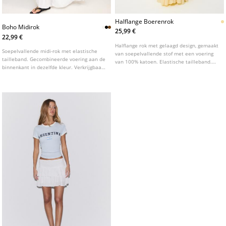
Halflange Boerenrok
Boho Midirok
25,99 €
22,99 €
Halflange rok met gelaagd design, gemaakt
Soepelvallende midi-rok met elastische
van soepelvallende stof met een voering
tailleband. Gecombineerde voering aan de
van 100% katoen. Elastische tailleband.
binnenkant in dezelfde kleur. Verkrijgbaar
Voorzien van ruches.
in verschillende kleuren.