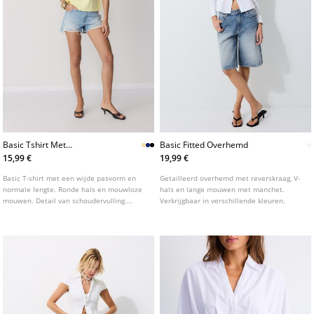
Basic Tshirt Met
Basic Fitted Overhemd
Schoudervulling
15,99 €
19,99 €
Basic T-shirt met een wijde pasvorm en
Getailleerd overhemd met reverskraag, V-
normale lengte. Ronde hals en mouwloze
hals en lange mouwen met manchet.
mouwen. Detail van schoudervulling.
Verkrijgbaar in verschillende kleuren.
Verkrijgbaar in verschillende kleuren.