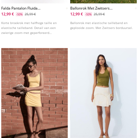
Falda Pantalon Fluida
Ballonrok Met Zwitsers
Bordados
Borduursel
12,99 €
12,99 €
25,99 €
25,99 €
-50%
-50%
Korte broekrok met halfhoge taille en
Ballonrok met elastische tailleband en
elastische tailleband. Detail van een
geplooide zoom. Met Zwitsers borduursel.
zwierige zoom met geperforeerd
borduursel in dezelfde kleur.
Binnenvoering in de vorm van een short.
Verkrijgbaar in verschillende kleuren.