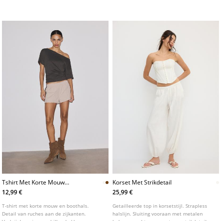
achterkant. Verkrijgbaar in verschillende
kleuren.
Tshirt Met Korte Mouw
Korset Met Strikdetail
Boothals En Ruches
12,99 €
25,99 €
L07055550
T-shirt met korte mouw en boothals.
Getailleerde top in korsetstijl. Strapless
Detail van ruches aan de zijkanten.
halslijn. Sluiting vooraan met metalen