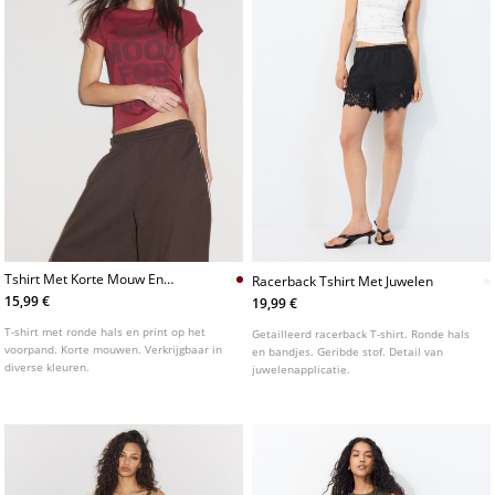
Tshirt Met Korte Mouw En
Racerback Tshirt Met Juwelen
Print
15,99 €
19,99 €
T-shirt met ronde hals en print op het
Getailleerd racerback T-shirt. Ronde hals
voorpand. Korte mouwen. Verkrijgbaar in
en bandjes. Geribde stof. Detail van
diverse kleuren.
juwelenapplicatie.