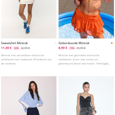
Sweatshirt Minirok
Geborduurde Minirok
11,49 €
8,99 €
22,99 €
29,99 €
-50%
-70%
Minirok met verstelbare elastische
Minirok met gesmokte elastische
tailleband met trekkoord. Printdetail aan
tailleband. Zoom met ruches en
de voorkant.
geborduurd detail met kralen. Verkrijgbaar
in verschillende kleuren.