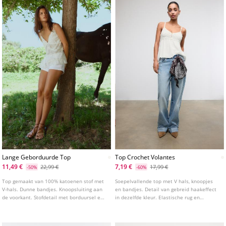
Lange Geborduurde Top
Top Crochet Volantes
11,49 €
7,19 €
22,99 €
17,99 €
-50%
-60%
Top gemaakt van 100% katoenen stof met
Soepelvallende top met V hals, knoopjes
V-hals. Dunne bandjes. Knoopsluiting aan
en bandjes. Detail van gebreid haakeffect
de voorkant. Stofdetail met borduursel en
in dezelfde kleur. Elastische rug en
afgewerkt met ruches.
soepele afwerking aan de onderkant. Stof
met gekreukte textuur. Verkrijgbaar in
verschillende kleuren.