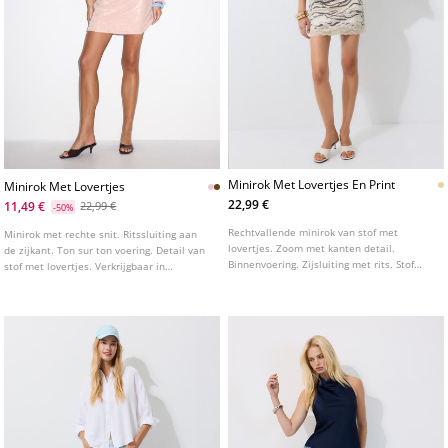
Minirok Met Lovertjes En Print
Minirok Met Lovertjes
22,99 €
11,49 €
22,99 €
-50%
Rechtvallende minirok van stof met
Minirok met rechte snit. Ritssluiting aan
lovertjes. Zoom met kanten detail.
de zijkant. Ton sur ton voering. Detail van
Binnenvoering. Zijsluiting met rits. Stof
stof met lovertjes. Verkrijgbaar in
met dierenprint.
verschillende kleuren.