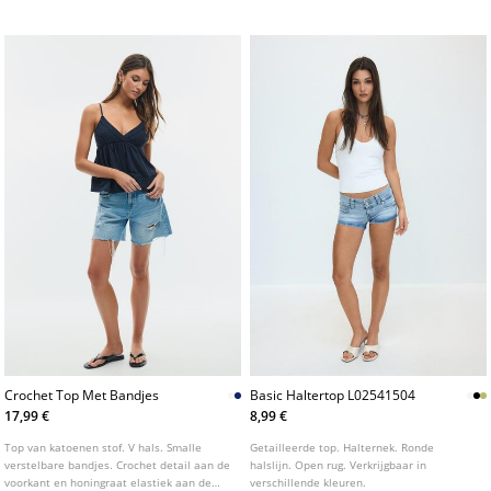
Verkrijgbaar in verschillende kleuren.
katoen-elastaanmix met een zachte touch.
Ronde hals en korte mouwen. Verkrijgbaar
in verschillende kleuren.
Crochet Top Met Bandjes
Basic Haltertop L02541504
17,99 €
8,99 €
Top van katoenen stof. V hals. Smalle
Getailleerde top. Halternek. Ronde
verstelbare bandjes. Crochet detail aan de
halslijn. Open rug. Verkrijgbaar in
voorkant en honingraat elastiek aan de
verschillende kleuren.