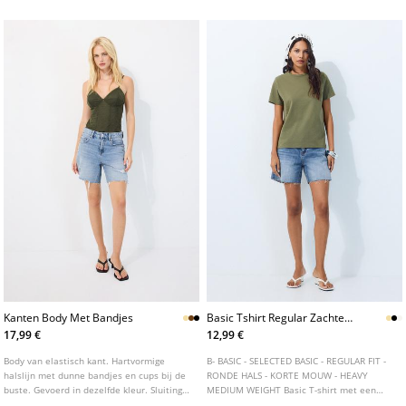
de borst.
kleuren.
Kanten Body Met Bandjes
Basic Tshirt Regular Zachte
Touch
17,99 €
12,99 €
Body van elastisch kant. Hartvormige
B- BASIC - SELECTED BASIC - REGULAR FIT -
halslijn met dunne bandjes en cups bij de
RONDE HALS - KORTE MOUW - HEAVY
buste. Gevoerd in dezelfde kleur. Sluiting
MEDIUM WEIGHT Basic T-shirt met een
aan de onderkant met drukknoopjes.
rechte, regular fit, gemaakt van een