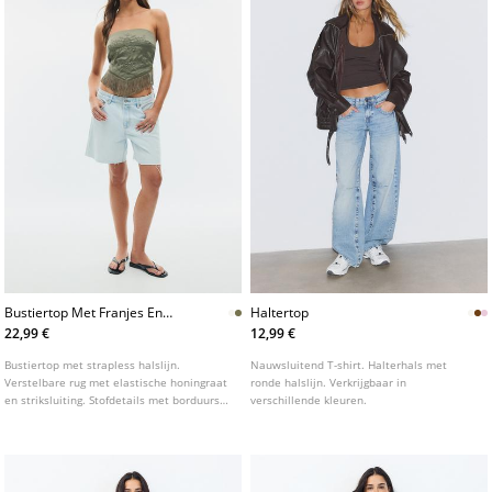
Bustiertop Met Franjes En
Haltertop
Borduursel
22,99 €
12,99 €
Bustiertop met strapless halslijn.
Nauwsluitend T-shirt. Halterhals met
Verstelbare rug met elastische honingraat
ronde halslijn. Verkrijgbaar in
en striksluiting. Stofdetails met borduursel
verschillende kleuren.
en franjes. Verkrijgbaar in verschillende
kleuren.