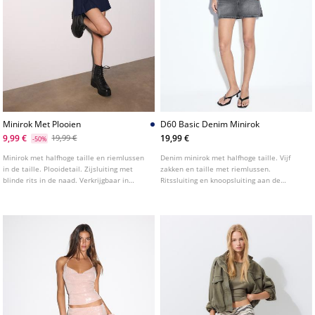
Minirok Met Plooien
D60 Basic Denim Minirok
9,99 €
19,99 €
19,99 €
-50%
Minirok met halfhoge taille en riemlussen
Denim minirok met halfhoge taille. Vijf
in de taille. Plooidetail. Zijsluiting met
zakken en taille met riemlussen.
blinde rits in de naad. Verkrijgbaar in
Ritssluiting en knoopsluiting aan de
diverse kleuren.
voorkant. Verkrijgbaar in verschillende
kleuren.