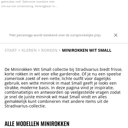
gekreukte stof. Gekruiste voorkant met
ton-sur-ton striksluiting. Verkrijgbaar in
verschillende kleuren.
*Het percentage wordt berekend over de oorspronkelijke prijs.
START
KLEREN
ROKKEN
MINIROKKEN WIT SMALL
De Minirokken Wit Small collectie bij Stradivarius biedt frisse,
korte rokken in wit voor elke garderobe. Of je nu een speelse
zomerlook zoekt of een nette, lichte outfit voor dagelijks
gebruik, een witte minirok in maat Small geeft je looks een
strakke, moderne basis. In deze pagina vind je inspiratie,
combinatietips en antwoorden op veelgestelde vragen zodat
je snel de juiste minirok wit maat Small vindt en alles
gemakkelijk kunt combineren met andere items uit de
Stradivarius-collectie.
ALLE MODELLEN MINIROKKEN