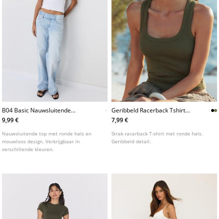
B04 Basic Nauwsluitende
Geribbeld Racerback Tshirt
Mouwloze Top
Van Katoen L02522687
9,99 €
7,99 €
Nauwsluitende top met ronde hals en
Strak racerback T-shirt met ronde hals.
mouwloos design. Verkrijgbaar in
Geribbeld detail.
verschillende kleuren.