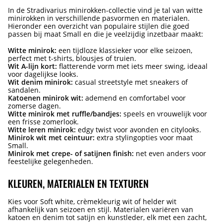
In de Stradivarius minirokken-collectie vind je tal van witte
minirokken in verschillende pasvormen en materialen.
Hieronder een overzicht van populaire stijlen die goed
passen bij maat Small en die je veelzijdig inzetbaar maakt:
Witte minirok:
een tijdloze klassieker voor elke seizoen,
perfect met t-shirts, blousjes of truien.
Wit A-lijn kort:
flatterende vorm met iets meer swing, ideaal
voor dagelijkse looks.
Wit denim minirok:
casual streetstyle met sneakers of
sandalen.
Katoenen minirok wit:
ademend en comfortabel voor
zomerse dagen.
Witte minirok met ruffle/bandjes:
speels en vrouwelijk voor
een frisse zomerlook.
Witte leren minirok:
edgy twist voor avonden en citylooks.
Minirok wit met ceintuur:
extra stylingopties voor maat
Small.
Minirok met crepe- of satijnen finish:
net even anders voor
feestelijke gelegenheden.
KLEUREN, MATERIALEN EN TEXTUREN
Kies voor Soft white, crèmekleurig wit of helder wit
afhankelijk van seizoen en stijl. Materialen variëren van
katoen en denim tot satijn en kunstleder, elk met een zacht,