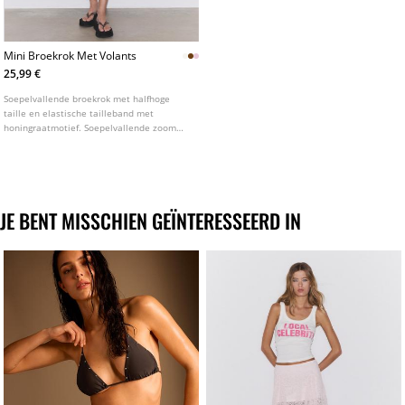
Mini Broekrok Met Volants
25,99 €
Soepelvallende broekrok met halfhoge
taille en elastische tailleband met
honingraatmotief. Soepelvallende zoom
afgewerkt met volants. Verkrijgbaar in
diverse kleuren.
JE BENT MISSCHIEN GEÏNTERESSEERD IN