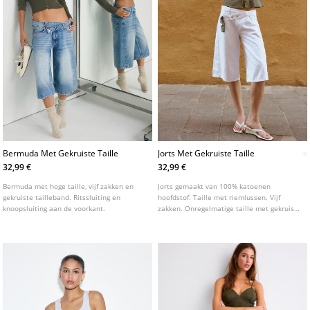
Bermuda Met Gekruiste Taille
Jorts Met Gekruiste Taille
32,99 €
32,99 €
Bermuda met hoge taille, vijf zakken en
Jorts gemaakt van 100% katoenen
gekruiste tailleband. Ritssluiting en
hoofdstof. Taille met riemlussen. Vijf
knoopsluiting aan de voorkant.
zakken. Onregelmatige taille met gekruiste
ritssluiting en dubbele knoopsluiting aan
de voorkant.