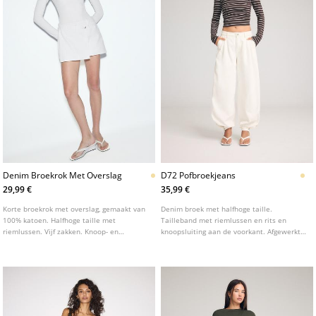
Denim Broekrok Met Overslag
D72 Pofbroekjeans
29,99 €
35,99 €
Korte broekrok met overslag, gemaakt van
Denim broek met halfhoge taille.
100% katoen. Halfhoge taille met
Tailleband met riemlussen en rits en
riemlussen. Vijf zakken. Knoop- en
knoopsluiting aan de voorkant. Afgewerkte
ritssluiting aan de zijkant.
pofmouwen met drukknoopsluiting. Voor
en achterzakken met paspel. Verkrijgbaar
in verschillende kleuren.