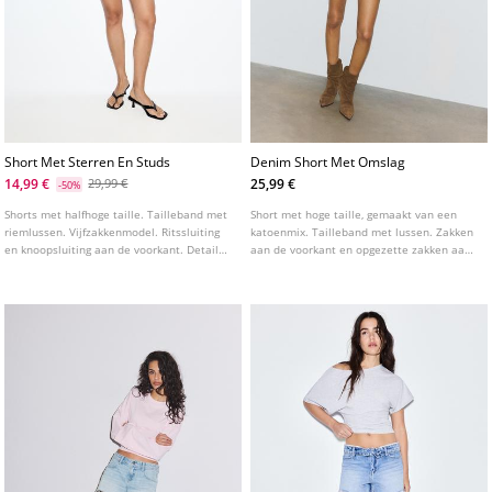
Short Met Sterren En Studs
Denim Short Met Omslag
14,99 €
25,99 €
29,99 €
-50%
Shorts met halfhoge taille. Tailleband met
Short met hoge taille, gemaakt van een
riemlussen. Vijfzakkenmodel. Ritssluiting
katoenmix. Tailleband met lussen. Zakken
en knoopsluiting aan de voorkant. Detail
aan de voorkant en opgezette zakken aan
met studs en sterren.
de achterkant. Ritssluiting aan de voorkant
en dubbele metalen knoop. Zoom met
omslag. Verkrijgbaar in verschillende
kleuren.