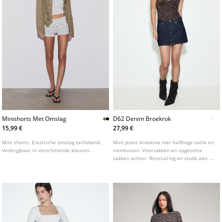
Minishorts Met Omslag
D62 Denim Broekrok
15,99 €
27,99 €
Mini shorts. Elastische omslag tailleband.
Mini jeans broekrok met halfhoge taille en
Verkrijgbaar in verschillende kleuren.
riemlussen. Voorzakken en opgezette
zakken achter. Ritssluiting en studs aan de
voorkant.