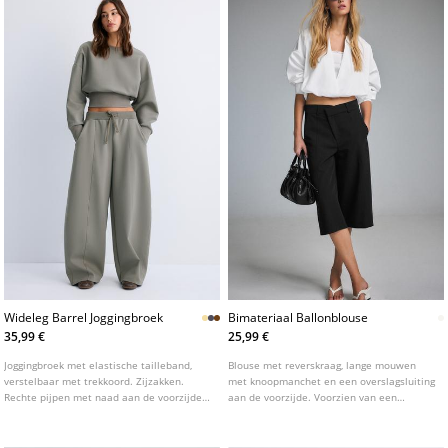
Wideleg Barrel Joggingbroek
Bimateriaal Ballonblouse
35,99 €
25,99 €
Joggingbroek met elastische tailleband,
Blouse met reverskraag, lange mouwen
verstelbaar met trekkoord. Zijzakken.
met knoopmanchet en een overslagsluiting
Rechte pijpen met naad aan de voorzijde.
aan de voorzijde. Voorzien van een
Verkrijgbaar in verschillende kleuren.
ballonzoom en details van gecombineerde
stof met een dubbele laag.