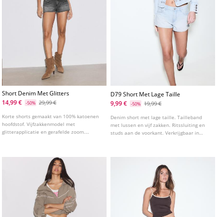
Short Denim Met Glitters
D79 Short Met Lage Taille
14,99 €
29,99 €
9,99 €
-50%
19,99 €
-50%
Korte shorts gemaakt van 100% katoenen
Denim short met lage taille. Tailleband
hoofdstof. Vijfzakkenmodel met
met lussen en vijf zakken. Ritssluiting en
glitterapplicatie en gerafelde zoom.
studs aan de voorkant. Verkrijgbaar in
Ritssluiting en knoop aan de voorkant.
verschillende kleuren.