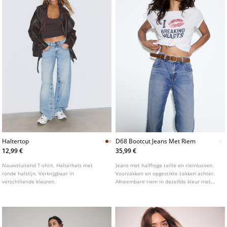
Haltertop
D68 Bootcut Jeans Met Riem
12,99 €
35,99 €
Nauwsluitend T-shirt. Halterhals met
Jeans met halfhoge taille en riemlussen.
ronde halslijn. Verkrijgbaar in
Voorzakken en opgestikte zakken achter.
verschillende kleuren.
Afneembare riem in dezelfde kleur met
metalen gesp. Pijpen met getailleerde
pasvorm tot aan de knie en licht
uitlopende pijpen. Verkrijgbaar in
verschillende kleuren.