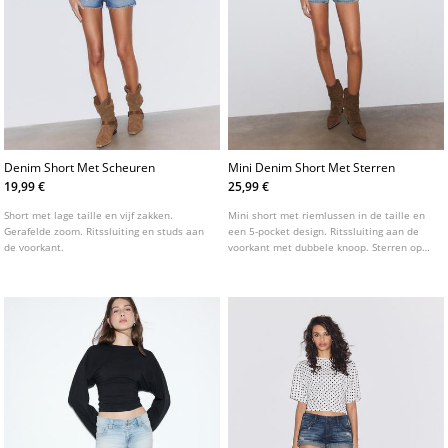
Denim Short Met Scheuren
Mini Denim Short Met Sterren
19,99 €
25,99 €
Short met lage taille en vijf zakken.
Mini short met riemlussen in de taille en
Gerafelde zoom. Ritssluiting en studs aan
een 5-pocket design. Ritssluiting aan de
de voorkant.
voorkant met dubbele knoop. Sterren op
de achterzakken.