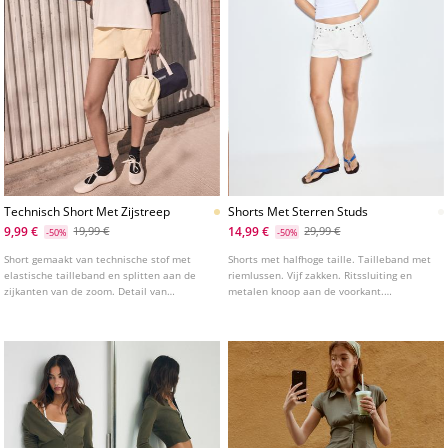
Technisch Short Met Zijstreep
Shorts Met Sterren Studs
9,99 €
14,99 €
19,99 €
29,99 €
-50%
-50%
Short gemaakt van technische stof met
Shorts met halfhoge taille. Tailleband met
elastische tailleband en splitten aan de
riemlussen. Vijf zakken. Ritssluiting en
zijkanten van de zoom. Detail van
metalen knoop aan de voorkant.
zijstreep.
Stervormige studs als detail.