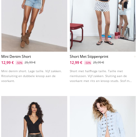
Mini Denim Short
Short Met Stippenprint
12,99 €
12,99 €
25,99 €
25,99 €
-50%
-50%
Mini denim short. Lage taille. Vijf zakken.
Short met halfhoge taille. Taille met
Ritssluiting en dubbele knoop aan de
riemlussen. Vijf zakken. Sluiting aan de
voorkant.
voorkant met rits en knoop studs. Stof met
stippenprint.