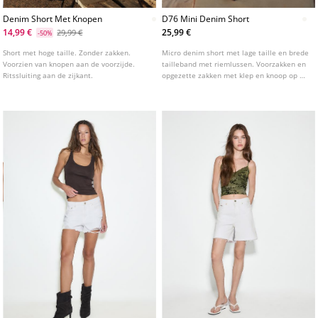
Denim Short Met Knopen
D76 Mini Denim Short
14,99 €
25,99 €
29,99 €
-50%
Short met hoge taille. Zonder zakken.
Micro denim short met lage taille en brede
Voorzien van knopen aan de voorzijde.
tailleband met riemlussen. Voorzakken en
Ritssluiting aan de zijkant.
opgezette zakken met klep en knoop op de
achterkant. Sluiting aan de voorkant met
rits en dubbele studs. Verkrijgbaar in
diverse kleuren.