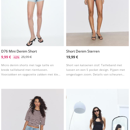
D76 Mini Denim Short
Short Denim Sterren
9,99 €
19,99 €
25,99 €
-62%
Micro denim shorts met lage taille en
Short van katoenen stof. Tailleband met
brede tailleband met riemlussen.
lussen en een 5 pocket design. Pijpen met
Voorzakken en opgezette zakken met klep
omgeslagen zoom. Details van scheuren
en knoop op de achterkant. Sluiting aan de
aan de voorkant en een sterrenpatroon.
voorkant met ritssluiting en studs.
Ritssluiting en metalen knoop aan de
voorkant.