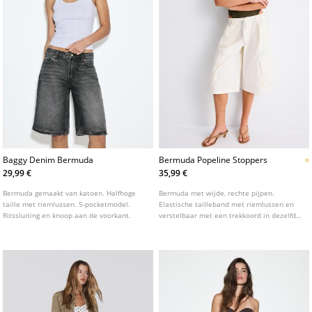
Baggy Denim Bermuda
Bermuda Popeline Stoppers
29,99 €
35,99 €
Bermuda gemaakt van katoen. Halfhoge
Bermuda met wijde, rechte pijpen.
taille met riemlussen. 5-pocketmodel.
Elastische tailleband met riemlussen en
Ritssluiting en knoop aan de voorkant.
verstelbaar met een trekkoord in dezelfde
kleur. Zijzakken, opgezette zakken met
klep op de pijp en opgezette zakken aan
de achterkant. Verstelbare zoom met
stoppers.