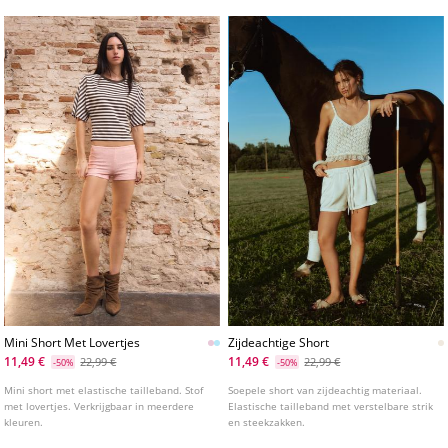
Mini Short Met Lovertjes
Zijdeachtige Short
11,49 €
11,49 €
22,99 €
22,99 €
-50%
-50%
Mini short met elastische tailleband. Stof
Soepele short van zijdeachtig materiaal.
met lovertjes. Verkrijgbaar in meerdere
Elastische tailleband met verstelbare strik
kleuren.
en steekzakken.