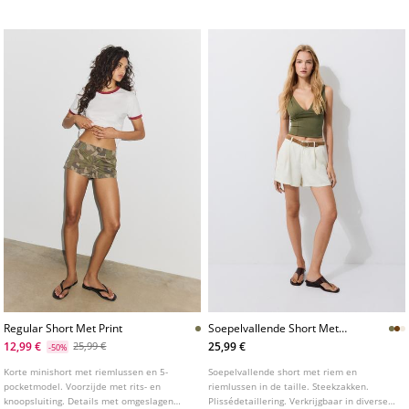
steekzakken. Afgewerkt met kanten details
aan de onderkant. Verkrijgbaar in diverse
kleuren.
Regular Short Met Print
Soepelvallende Short Met
Riem
12,99 €
25,99 €
25,99 €
-50%
Korte minishort met riemlussen en 5-
Soepelvallende short met riem en
pocketmodel. Voorzijde met rits- en
riemlussen in de taille. Steekzakken.
knoopsluiting. Details met omgeslagen
Plissédetaillering. Verkrijgbaar in diverse