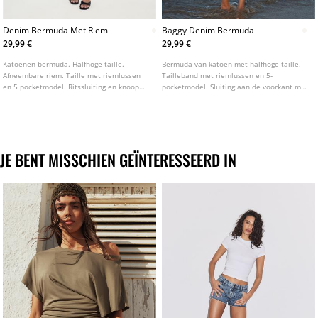
Denim Bermuda Met Riem
Baggy Denim Bermuda
29,99 €
29,99 €
Katoenen bermuda. Halfhoge taille.
Bermuda van katoen met halfhoge taille.
Afneembare riem. Taille met riemlussen
Tailleband met riemlussen en 5-
en 5 pocketmodel. Ritssluiting en knoop
pocketmodel. Sluiting aan de voorkant met
aan de voorkant.
rits en knoop. Verkrijgbaar in diverse
kleuren.
JE BENT MISSCHIEN GEÏNTERESSEERD IN