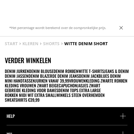
zoom en print.
kleuren.
*Het percentage wordt berekend over de oorspronkelijke prijs.
START
KLEREN
SHORTS
WITTE DENIM SHORT
VERDER WINKELEN
DENIM JURKEN
DENIM BLOUSE
DENIM ROKKEN
WITTE T-SHIRTS
JEANS & DENIM
DENIM JASSEN
DENIM BLAZER
DE DENIM JEANS
DENIM JACK
BLUES DENIM
MINI HANDTASSEN
JURKEN VANAF 39,99
VROUWENKLEDING ZWARTE ROKKEN
KLEDING VROUWEN ZWART BEIGE
CAPUCHONJASJES ZWART
GEBREIDE KLEDING VOOR DAMES
DENIM TOPS EXTRA LARGE
ROKKEN MIDI WIT EXTRA SMALL
WINKELS STEEN OVERHEMDEN
SWEATSHIRTS €39,99
HELP
Hulp en contact