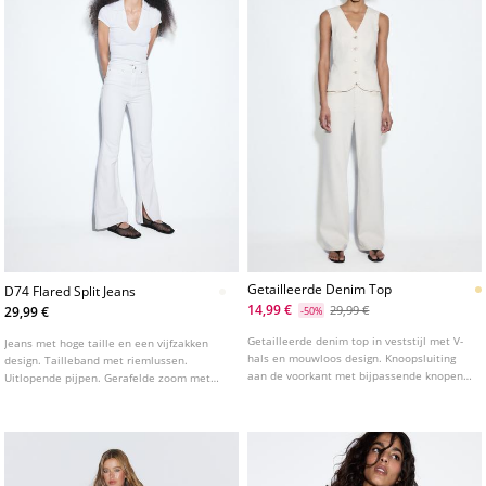
Getailleerde Denim Top
D74 Flared Split Jeans
14,99 €
29,99 €
29,99 €
-50%
Getailleerde denim top in veststijl met V-
Jeans met hoge taille en een vijfzakken
hals en mouwloos design. Knoopsluiting
design. Tailleband met riemlussen.
aan de voorkant met bijpassende knopen.
Uitlopende pijpen. Gerafelde zoom met
Verkrijgbaar in verschillende kleuren.
een split aan de binnenkant. Ritssluiting
en studs aan de voorkant. Verkrijgbaar in
verschillende kleuren.