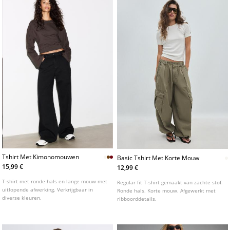
Tshirt Met Kimonomouwen
Basic Tshirt Met Korte Mouw
15,99 €
12,99 €
T-shirt met ronde hals en lange mouw met
Regular fit T-shirt gemaakt van zachte stof.
uitlopende afwerking. Verkrijgbaar in
Ronde hals. Korte mouw. Afgewerkt met
diverse kleuren.
ribboorddetails.