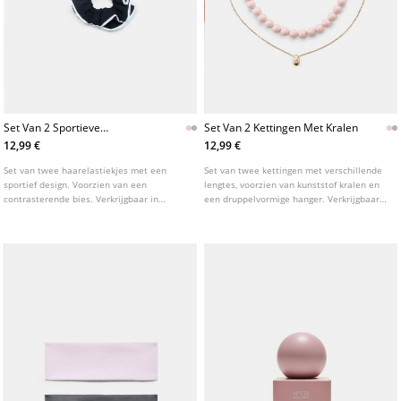
Set Van 2 Sportieve
Set Van 2 Kettingen Met Kralen
Haarelastiekjes
12,99 €
12,99 €
Set van twee haarelastiekjes met een
Set van twee kettingen met verschillende
sportief design. Voorzien van een
lengtes, voorzien van kunststof kralen en
contrasterende bies. Verkrijgbaar in
een druppelvormige hanger. Verkrijgbaar
diverse kleuren.
in diverse kleuren.