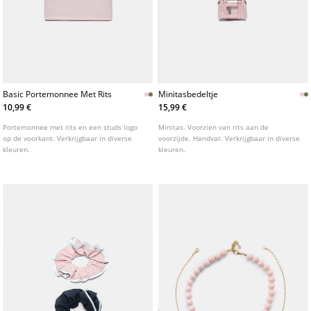
Basic Portemonnee Met Rits
Minitasbedeltje
10,99 €
15,99 €
Portemonnee met rits en een studs logo
Minitas. Voorzien van rits aan de
op de voorkant. Verkrijgbaar in diverse
voorzijde. Handvat. Verkrijgbaar in diverse
kleuren.
kleuren.