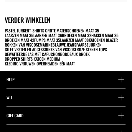
VERDER WINKELEN
PASTEL JURKEN
T-SHIRTS GROTE MATEN
SCHOENEN MAAT 35
LAARZEN MAAT 35
LAARZEN MAAT 36
BROEKEN MAAT 32
HAKKEN MAAT 35
BROEKEN MAAT 42
PUMPS MAAT 35
LAARZEN MAAT 38
KATOENEN BLAZER
ROKKEN VAN VISCOSE
MARINEBLAUWE JEANS
PAARSE JURKEN
GILET VESTEN EN ACCESSOIRES VAN VISCOSE
ROZE STENEN TOPS
GEWATTEERDE JAS MET CAPUCHON
BORDEAUX BROEK
CROPPED SHIRTS KATOEN MEDIUM
KLEDING VROUWEN OVERHEMDEN EÉN MAAT
HELP
Hulp en contact
WIJ
Leveringspunt zoeken
Leveringspunt zoeken
Vind je bestelling
GIFT CARD
Zoek een winkel
Retournering als gast
Leveringspunt zoeken
Vennootschap
Vind je ticket