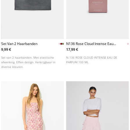
Set Van 2 Haarbanden
N136 Rose Cloud Intense Eau
De Parfum 100 Ml
9,99 €
17,99 €
Set van 2 haarbanden. Met elastische
N.136 ROSE CLOUD INTENSE EAU DE
afwerking. Effen design. Verkrijgbaar in
PARFUM 100 ML
diverse kleuren.