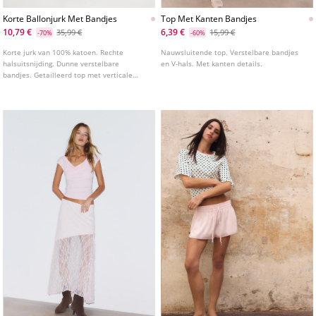
Korte Ballonjurk Met Bandjes
Top Met Kanten Bandjes
10,79 €
6,39 €
35,99 €
15,99 €
-70%
-60%
Korte jurk van 100% katoen. Rechte
Nauwsluitende top. Verstelbare bandjes
halsuitsnijding. Dunne verstelbare
en V-hals. Met kanten details.
bandjes. Getailleerd top met verticale
naden en een ballonvormige zoom.
Achterkant met honingraat elastiek.