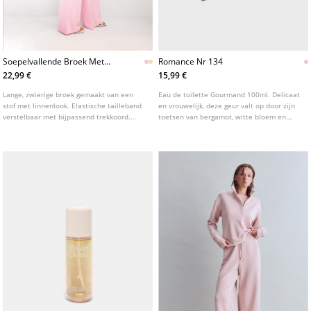
Soepelvallende Broek Met
Romance Nr 134
Linnenlook L01235236
22,99 €
15,99 €
Lange, zwierige broek gemaakt van een
Eau de toilette Gourmand 100ml. Delicaat
stof met linnenlook. Elastische tailleband
en vrouwelijk, deze geur valt op door zijn
verstelbaar met bijpassend trekkoord.
toetsen van bergamot, witte bloem en
Zakken aan de zijkanten. Rechte, wijde
muskus.
pijpen. Verkrijgbaar in verschillende
kleuren.