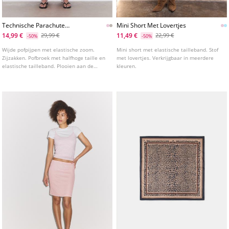
Technische Parachute
Mini Short Met Lovertjes
Pofmouwbroek
14,99 €
11,49 €
29,99 €
22,99 €
-50%
-50%
Wijde pofpijpen met elastische zoom.
Mini short met elastische tailleband. Stof
Zijzakken. Pofbroek met halfhoge taille en
met lovertjes. Verkrijgbaar in meerdere
elastische tailleband. Plooien aan de
kleuren.
voorkant. Verkrijgbaar in meerdere
kleuren.