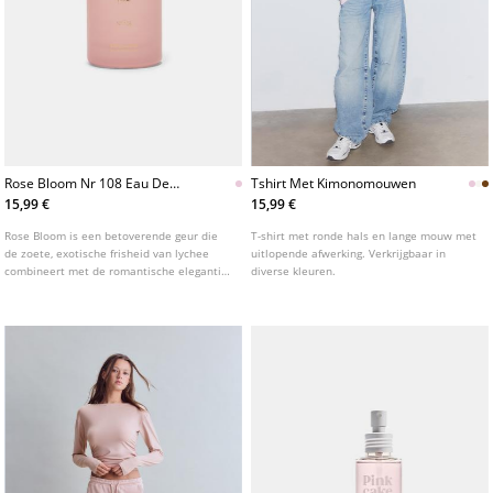
Rose Bloom Nr 108 Eau De
Tshirt Met Kimonomouwen
Parfum 50 Ml
15,99 €
15,99 €
Rose Bloom is een betoverende geur die
T-shirt met ronde hals en lange mouw met
de zoete, exotische frisheid van lychee
uitlopende afwerking. Verkrijgbaar in
combineert met de romantische elegantie
diverse kleuren.
van roos, wat resulteert in een vrouwelijk,
levendig en verfijnd parfum. Een vleugje
wierook voegt mysterie en diepgang toe,
terwijl vanille de compositie omhult met
een zachte, sensuele warmte. Het
resultaat is een omhullende en
onvergetelijke geur die een elegant en
tijdloos spoor achterlaat.