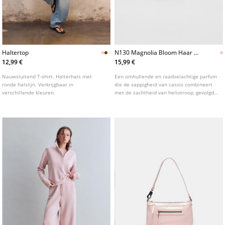
Haltertop
N130 Magnolia Bloom Haar En
Bodyparfum
12,99 €
15,99 €
Nauwsluitend T-shirt. Halterhals met
Een omhullende en raadselachtige parfum
ronde halslijn. Verkrijgbaar in
die de sappigheid van cassis combineert
verschillende kleuren.
met de zachtheid van heliotroop, gevolgd
door een warm bloemenboeket van
magnolia en viooltje. De verleidelijke basis
van witte musk, cederhout en vanille laat
een warme en fluweelzachte geur achter
met een vleugje patchouli. 100ml.