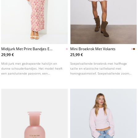
Midijurk Met Print Bandjes En
Mini Broekrok Met Volants
Plooien
29,99 €
25,99 €
Midi-jurk met gedrapeerde halslijn en
Soepelvallende broekrok met halfhoge
dunne schouderbandjes. Het model heeft
taille en elastische tailleband met
een aansluitende pasvorm, een
honingraatmotief. Soepelvallende zoom
bloemenprint en gerimpelde details.
afgewerkt met volants. Verkrijgbaar in
Verkrijgbaar in diverse kleuren.
diverse kleuren.