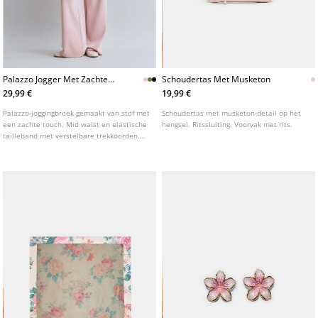
Palazzo Jogger Met Zachte
Schoudertas Met Musketon
Touch
29,99 €
19,99 €
Palazzo-joggingbroek gemaakt van stof met
Schoudertas met musketon-detail op het
een zachte touch. Mid waist en elastische
hengsel. Ritssluiting. Voorvak met rits.
tailleband met verstelbare trekkoorden.
Zijzakken. Verkrijgbaar in diverse kleuren.