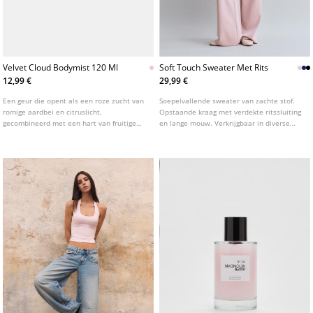
Velvet Cloud Bodymist 120 Ml
Soft Touch Sweater Met Rits
12,99 €
29,99 €
Een geur die opent als een roze zucht van
Soepelvallende sweater van zachte stof.
romige aardbei en citruslicht,
Opstaande kraag met verdekte ritssluiting
gecombineerd met een hart van fruitige
en lange mouw. Verkrijgbaar in diverse
zoetheid en witte bloemen. De warme
kleuren.
basis van vanille, amber en rood fruit
omhelst de huid en laat een gourmand en
verslavend spoor achter.