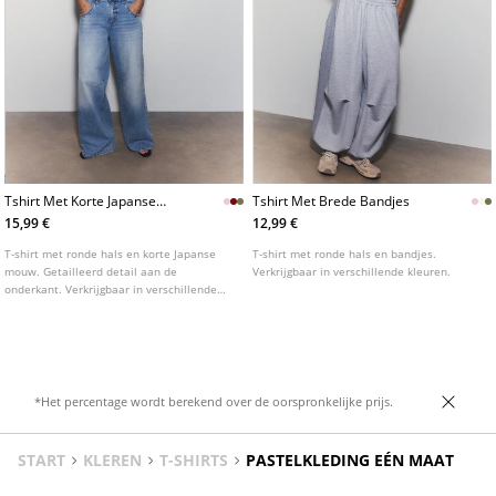
Tshirt Met Korte Japanse
Tshirt Met Brede Bandjes
Mouw
15,99 €
12,99 €
T-shirt met ronde hals en korte Japanse
T-shirt met ronde hals en bandjes.
mouw. Getailleerd detail aan de
Verkrijgbaar in verschillende kleuren.
onderkant. Verkrijgbaar in verschillende
kleuren.
*Het percentage wordt berekend over de oorspronkelijke prijs.
START
KLEREN
T-SHIRTS
PASTELKLEDING EÉN MAAT