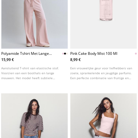
Polyamide Tshirt Met Lange
Pink Cake Body Mist 100 Ml
Mouwen En Plooitjes
15,99 €
8,99 €
Aansluitend T-shirt van elastische stof.
Een vrouwelijke geur voor liefhebbers van
Voorzien van een boothals en lange
zoete, sprankelende en jeugdige parfums.
mouwen. Het model heeft subtiele
Een perfecte combinatie van fruitige en
plooitjes aan de zijkanten. Verkrijgbaar in
romige noten die zorgt voor een speelse
diverse kleuren.
geurbeleving.