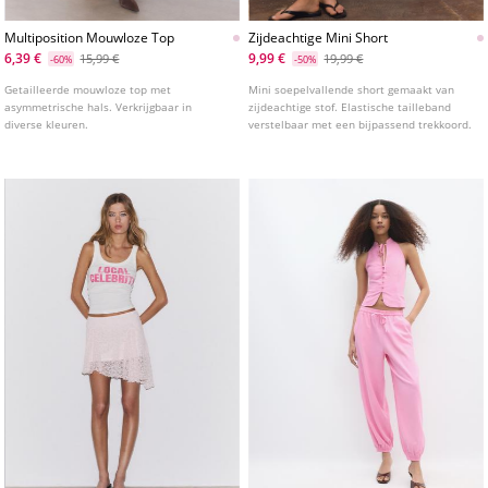
Multiposition Mouwloze Top
Zijdeachtige Mini Short
6,39 €
9,99 €
15,99 €
19,99 €
-60%
-50%
Getailleerde mouwloze top met
Mini soepelvallende short gemaakt van
asymmetrische hals. Verkrijgbaar in
zijdeachtige stof. Elastische tailleband
diverse kleuren.
verstelbaar met een bijpassend trekkoord.