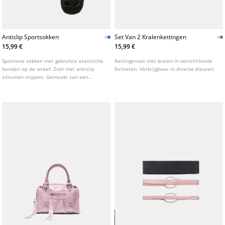
Antislip Sportsokken
Set Van 2 Kralenkettingen
15,99 €
15,99 €
Sportieve sokken met gekruiste elastische
Kettingenset met kralen in verschillende
banden op de wreef. Zool met antislip
formaten. Verkrijgbaar in diverse kleuren.
siliconen stippen. Gemaakt van een
katoenmix. Verkrijgbaar in diverse kleuren.