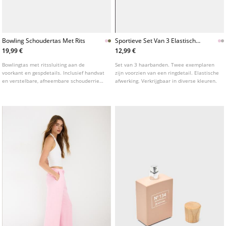
Bowling Schoudertas Met Rits
Sportieve Set Van 3 Elastische
Haarbanden
19,99 €
12,99 €
Bowlingtas met ritssluiting aan de
Set van 3 haarbanden. Twee exemplaren
voorkant en gespdetails. Inclusief handvat
zijn voorzien van een ringdetail. Elastische
en verstelbare, afneembare schouderriem.
afwerking. Verkrijgbaar in diverse kleuren.
Verkrijgbaar in verschillende kleuren.