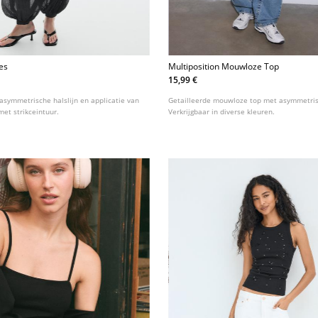
es
Multiposition Mouwloze Top
15,99 €
asymmetrische halslijn en applicatie van
Getailleerde mouwloze top met asymmetris
 met strikceintuur.
Verkrijgbaar in diverse kleuren.