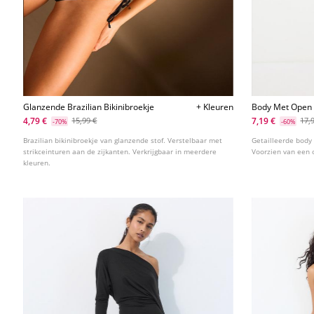
Glanzende Brazilian Bikinibroekje
+ Kleuren
Body Met Open
4,79 €
7,19 €
15,99 €
17,
-70%
-60%
Brazilian bikinibroekje van glanzende stof. Verstelbaar met
Getailleerde body
strikceinturen aan de zijkanten. Verkrijgbaar in meerdere
Voorzien van een 
kleuren.