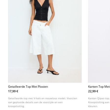
Getailleerde Top Met Plooien
Kanten Top Met
Houtjetouwtjek
17,99 €
22,99 €
Getailleerde top met V-hals en mouwloos model. Voorzien
Kanten Qipao top
van geplooide details aan de voorzijde en een
Knoopsluiting aan 
knoopsluiting.
kleuren.