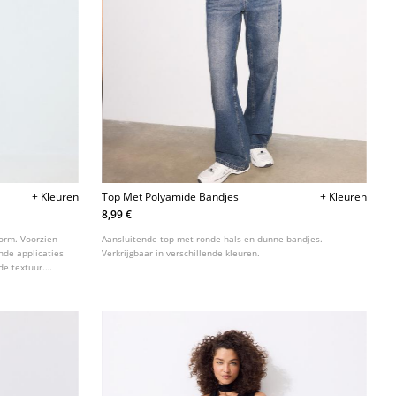
+ Kleuren
Top Met Polyamide Bandjes
+ Kleuren
8,99 €
orm. Voorzien
Aansluitende top met ronde hals en dunne bandjes.
nde applicaties
Verkrijgbaar in verschillende kleuren.
de textuur.