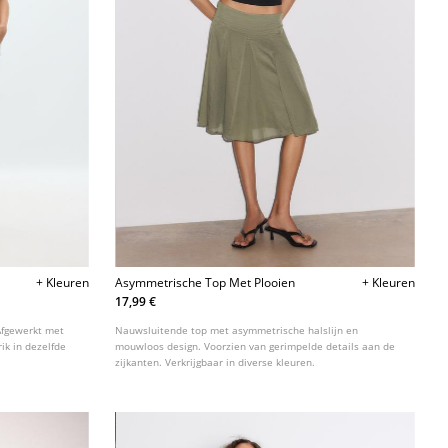
+ Kleuren
Asymmetrische Top Met Plooien
+ Kleuren
17,99 €
Afgewerkt met
Nauwsluitende top met asymmetrische halslijn en
ik in dezelfde
mouwloos design. Voorzien van gerimpelde details aan de
zijkanten. Verkrijgbaar in diverse kleuren.