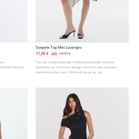
Soepele Top Met Lovertjes
17,99 €
29,99 €
-40%
een
Top van soepelvallende, halfdoorschijnende stof met
hillende kleuren.
halternek en mouwloos design. Voorzien van lovertjes.
Asymmetrische zoom. Striksluiting op de rug.