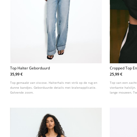
Top Halter Geborduurd
Cropped Top En
35,99 €
25,99 €
Top gemaakt van viscose. Halterhals met strik op de rug en
Top van een zacht
dunne bandjes. Geborduurde details met kralenapplicatie.
vierkante halslij
Golvende zoom.
lange mouwen. Twe