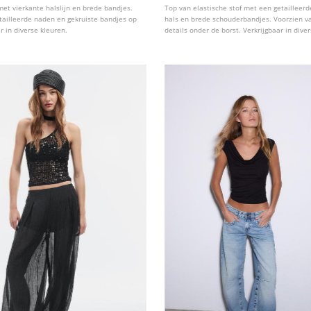
et vierkante halslijn en brede bandjes.
Top van elastische stof met een getailleerd
tailleerde naden en gekruiste bandjes op
hals en brede schouderbandjes. Voorzien v
r in diverse kleuren.
details onder de borst. Verkrijgbaar in dive