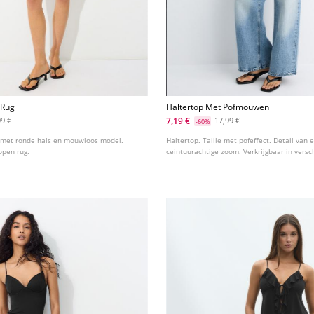
 Rug
Haltertop Met Pofmouwen
7,19 €
99 €
17,99 €
-60%
 met ronde hals en mouwloos model.
Haltertop. Taille met pofeffect. Detail van 
open rug.
ceintuurachtige zoom. Verkrijgbaar in versc