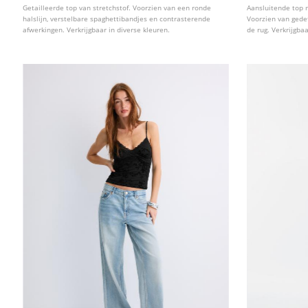
Getailleerde top van stretchstof. Voorzien van een ronde
Aansluitende top m
halslijn, verstelbare spaghettibandjes en contrasterende
Voorzien van gede
afwerkingen. Verkrijgbaar in diverse kleuren.
de rug. Verkrijgbaa