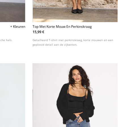
+ Kleuren
Top Met Korte Mouw En Perkinskraag
15,99 €
che hals.
Getailleerd T-shirt met perkinskraag, korte mouwen en een
geplooid detail aan de zijkanten.