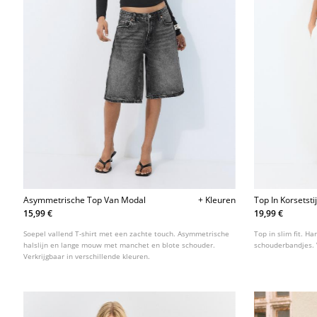
Asymmetrische Top Van Modal
+ Kleuren
Top In Korsetstij
15,99 €
19,99 €
Soepel vallend T-shirt met een zachte touch. Asymmetrische
Top in slim fit. H
halslijn en lange mouw met manchet en blote schouder.
schouderbandjes. V
Verkrijgbaar in verschillende kleuren.