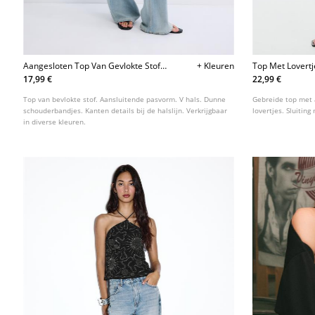
Aangesloten Top Van Gevlokte Stof
+ Kleuren
Top Met Lovertj
Met Kant
17,99 €
22,99 €
Top van bevlokte stof. Aansluitende pasvorm. V hals. Dunne
Gebreide top met 
schouderbandjes. Kanten details bij de halslijn. Verkrijgbaar
lovertjes. Sluiting
in diverse kleuren.