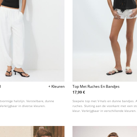
l
+ Kleuren
Top Met Ruches En Bandjes
17,99 €
artvormige halslijn. Verstelbare, dunne
Soepele top met V-hals en dunne bandjes. 
erkrijgbaar in diverse kleuren.
ruches. Sluiting aan de voorkant met een str
kleur. Verkrijgbaar in verschillende kleuren.