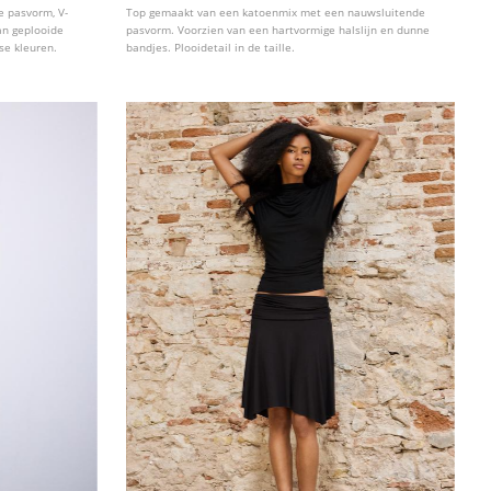
e pasvorm, V-
Top gemaakt van een katoenmix met een nauwsluitende
an geplooide
pasvorm. Voorzien van een hartvormige halslijn en dunne
rse kleuren.
bandjes. Plooidetail in de taille.