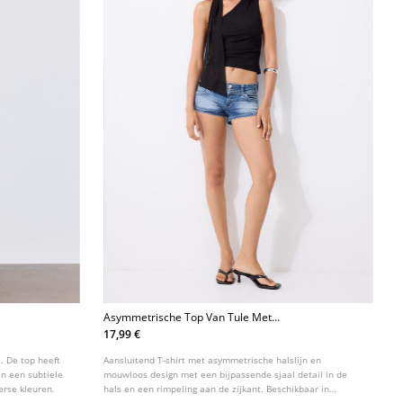
Asymmetrische Top Van Tule Met
Sjaal
17,99 €
. De top heeft
Aansluitend T-shirt met asymmetrische halslijn en
n een subtiele
mouwloos design met een bijpassende sjaal detail in de
erse kleuren.
hals en een rimpeling aan de zijkant. Beschikbaar in
verschillende kleuren.