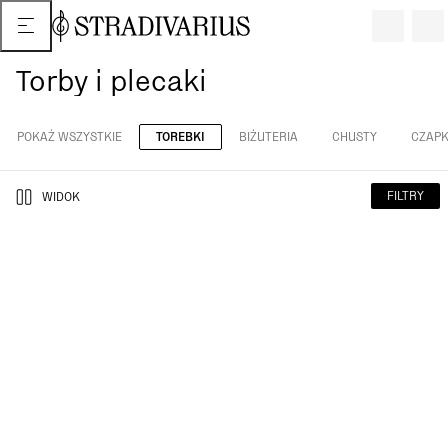
Torby i plecaki
POKAŻ WSZYSTKIE
TOREBKI
BIŻUTERIA
CHUSTY
CZAPK
FILTRY
WIDOK