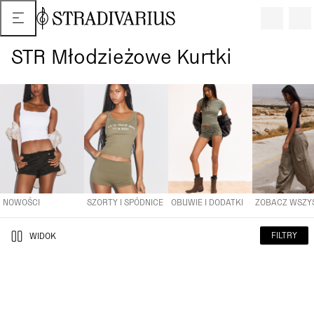
STR Młodzieżowe Kurtki
NOWOŚCI
SZORTY I SPÓDNICE
OBUWIE I DODATKI
ZOBACZ WS
NOWOŚCI
SZORTY I SPÓDNICE
OBUWIE I DODATKI
FILTRY
WIDOK