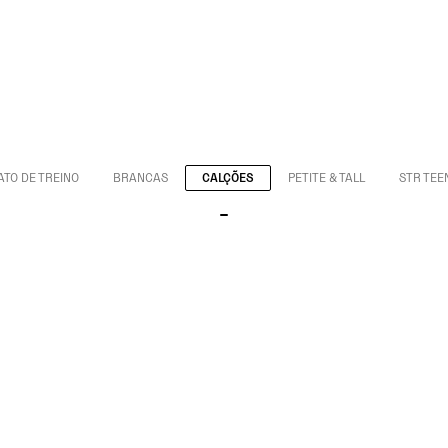
ATO DE TREINO
BRANCAS
CALÇÕES
PETITE & TALL
STR TEE