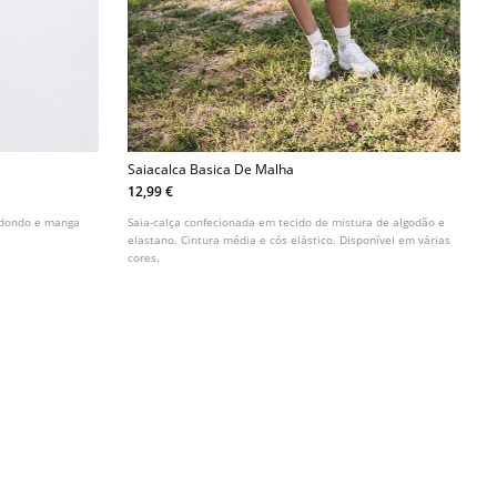
Saiacalca Basica De Malha
12,99 €
redondo e manga
Saia-calça confecionada em tecido de mistura de algodão e
elastano. Cintura média e cós elástico. Disponível em várias
cores.