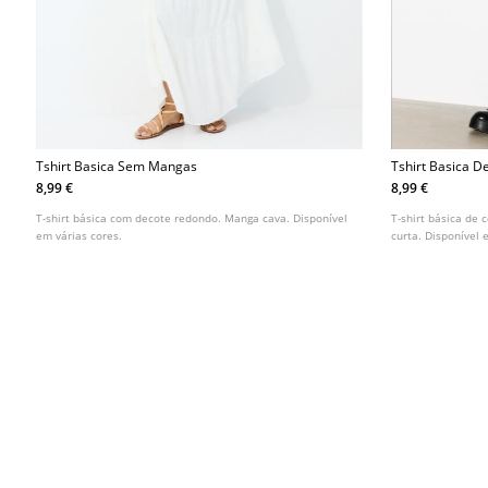
Tshirt Basica Sem Mangas
Tshirt Basica D
Decote Redond
8,99 €
8,99 €
T-shirt básica com decote redondo. Manga cava. Disponível
T-shirt básica de 
em várias cores.
curta. Disponível 