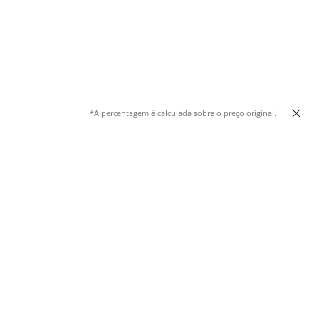
*A percentagem é calculada sobre o preço original.
derno. Pensados para acompanhar o dia a dia com conforto,
ngo de todas as atividades. A paleta de tons marrons, desde
os e sofisticados.