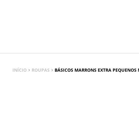
INÍCIO
ROUPAS
BÁSICOS MARRONS EXTRA PEQUENOS
Básicos Marrons Extra Pequenos Mulher Elast
Conforto, versatilidade e ajuste perfeito para a mulher que
Os Básicos Marrons Extra Pequenos Mulher Elastano da Stra
estes básicos oferecem um ligeiro elastano que se adapta ao
o caramelo aos tons chocolate, facilita combinações com out