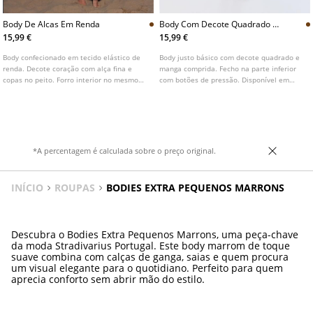
Body De Alcas Em Renda
Body Com Decote Quadrado E
Manga Comprida
15,99 €
15,99 €
Body confecionado em tecido elástico de
Body justo básico com decote quadrado e
renda. Decote coração com alça fina e
manga comprida. Fecho na parte inferior
copas no peito. Forro interior no mesmo
com botões de pressão. Disponível em
tom. Fecho na parte inferior com botões
várias cores.
de pressão. Disponível em várias cores.
*A percentagem é calculada sobre o preço original.
INÍCIO
ROUPAS
BODIES EXTRA PEQUENOS MARRONS
Descubra o Bodies Extra Pequenos Marrons, uma peça-chave
da moda Stradivarius Portugal. Este body marrom de toque
suave combina com calças de ganga, saias e quem procura
um visual elegante para o quotidiano. Perfeito para quem
aprecia conforto sem abrir mão do estilo.