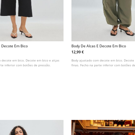
E Decote Em Bico
Body De Alcas E Decote Em Bico
12,99 €
 decote em bico. Decote em bico e alças
Body ajustado com decote em bico. Decote 
rte inferior com botões de pressão.
finas. Fecho na parte inferior com botões d