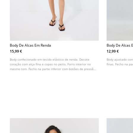
Body De Alcas Em Renda
Body De Alcas 
15,99 €
12,99 €
Body confecionado em tecido elástico de renda. Decote
Body ajustado com
coração com alça fina e copas no peito. Forro interior no
finas. Fecho na pa
mesmo tom. Fecho na parte inferior com botões de pressão.
Disponível em várias cores.