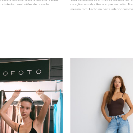
rte inferior com botões de pressão.
coração com alça fina e copas no peito. For
mesmo tom. Fecho na parte inferior com bo
Disponível em várias cores.