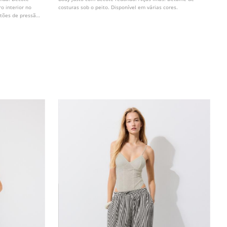
ro interior no
costuras sob o peito. Disponível em várias cores.
tões de pressão.