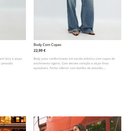
Body Com Copas
22,99 €
em bico e alças
Body justo confecionado em tecido elástico com copas de
e pressão.
enchimento ligeiro. Com decote coração e alças finas
ajustáveis. Fecho inferior com botões de pressão.
Disponível em várias cores.