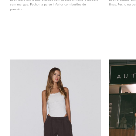
sem mangas. Fecho na parte inferior com botões de
finas. Fecho na pa
pressão.