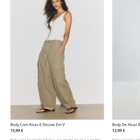
Body Com Alcas E Decote Em V
Body De Alcas 
15,99 €
12,99 €
Body justo em tecido elástico com decote em bico e modelo
Body ajustado com