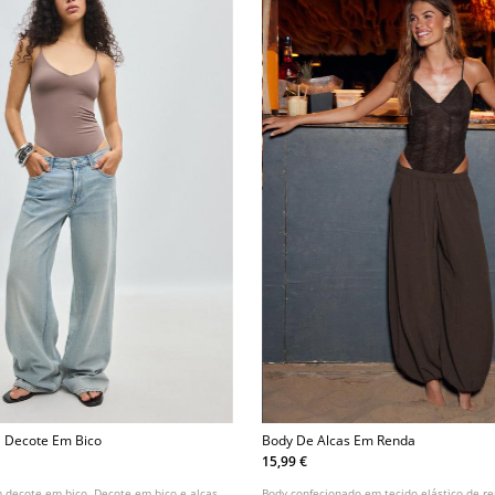
E Decote Em Bico
Body De Alcas Em Renda
15,99 €
 decote em bico. Decote em bico e alças
Body confecionado em tecido elástico de r