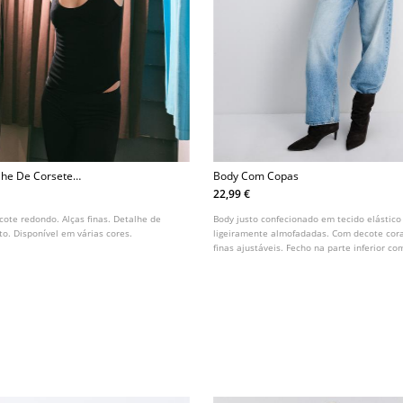
he De Corsete
Body Com Copas
22,99 €
cote redondo. Alças finas. Detalhe de
Body justo confecionado em tecido elástic
to. Disponível em várias cores.
ligeiramente almofadadas. Com decote cora
finas ajustáveis. Fecho na parte inferior c
pressão. Disponível em várias cores.