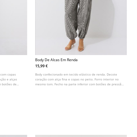
Body De Alcas Em Renda
15,99 €
o com copas
Body confecionado em tecido elástico de renda. Decote
ção e alças
coração com alça fina e copas no peito. Forro interior no
om botões de
mesmo tom. Fecho na parte inferior com botões de pressão.
Disponível em várias cores.