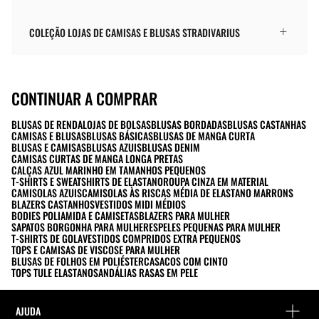
COLEÇÃO LOJAS DE CAMISAS E BLUSAS STRADIVARIUS
CONTINUAR A COMPRAR
BLUSAS DE RENDA
LOJAS DE BOLSAS
BLUSAS BORDADAS
BLUSAS CASTANHAS
CAMISAS E BLUSAS
BLUSAS BÁSICAS
BLUSAS DE MANGA CURTA
BLUSAS E CAMISAS
BLUSAS AZUIS
BLUSAS DENIM
CAMISAS CURTAS DE MANGA LONGA PRETAS
CALÇAS AZUL MARINHO EM TAMANHOS PEQUENOS
T-SHIRTS E SWEATSHIRTS DE ELASTANO
ROUPA CINZA EM MATERIAL
CAMISOLAS AZUIS
CAMISOLAS ÀS RISCAS MÉDIA DE ELASTANO MARRONS
BLAZERS CASTANHOS
VESTIDOS MIDI MÉDIOS
BODIES POLIAMIDA E CAMISETAS
BLAZERS PARA MULHER
SAPATOS BORGONHA PARA MULHERES
PELES PEQUENAS PARA MULHER
T-SHIRTS DE GOLA
VESTIDOS COMPRIDOS EXTRA PEQUENOS
TOPS E CAMISAS DE VISCOSE PARA MULHER
BLUSAS DE FOLHOS EM POLIÉSTER
CASACOS COM CINTO
TOPS TULE ELASTANO
SANDÁLIAS RASAS EM PELE
AJUDA