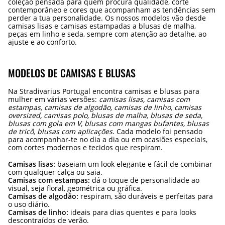
coleção pensada para quem procura qualidade, corte
contemporâneo e cores que acompanham as tendências sem
perder a tua personalidade. Os nossos modelos vão desde
camisas lisas e camisas estampadas a blusas de malha,
peças em linho e seda, sempre com atenção ao detalhe, ao
ajuste e ao conforto.
MODELOS DE CAMISAS E BLUSAS
Na Stradivarius Portugal encontra camisas e blusas para
mulher em várias versões:
camisas lisas, camisas com
estampas, camisas de algodão, camisas de linho, camisas
oversized, camisas polo, blusas de malha, blusas de seda,
blusas com gola em V, blusas com mangas bufantes, blusas
de tricô, blusas com aplicações
. Cada modelo foi pensado
para acompanhar-te no dia a dia ou em ocasiões especiais,
com cortes modernos e tecidos que respiram.
Camisas lisas:
baseiam um look elegante e fácil de combinar
com qualquer calça ou saia.
Camisas com estampas:
dá o toque de personalidade ao
visual, seja floral, geométrica ou gráfica.
Camisas de algodão:
respiram, são duráveis e perfeitas para
o uso diário.
Camisas de linho:
ideais para dias quentes e para looks
descontraídos de verão.