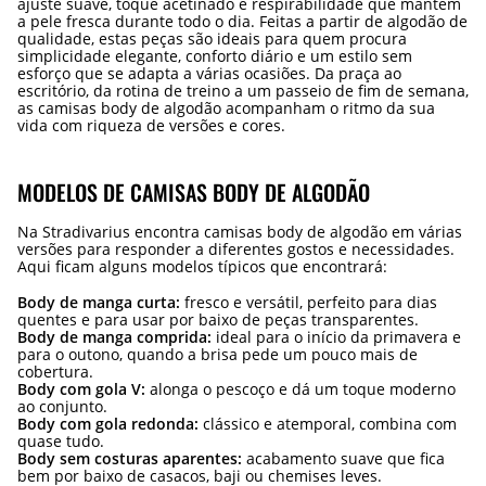
ajuste suave, toque acetinado e respirabilidade que mantêm
a pele fresca durante todo o dia. Feitas a partir de algodão de
qualidade, estas peças são ideais para quem procura
simplicidade elegante, conforto diário e um estilo sem
esforço que se adapta a várias ocasiões. Da praça ao
escritório, da rotina de treino a um passeio de fim de semana,
as camisas body de algodão acompanham o ritmo da sua
vida com riqueza de versões e cores.
MODELOS DE CAMISAS BODY DE ALGODÃO
Na Stradivarius encontra camisas body de algodão em várias
versões para responder a diferentes gostos e necessidades.
Aqui ficam alguns modelos típicos que encontrará:
Body de manga curta:
fresco e versátil, perfeito para dias
quentes e para usar por baixo de peças transparentes.
Body de manga comprida:
ideal para o início da primavera e
para o outono, quando a brisa pede um pouco mais de
cobertura.
Body com gola V:
alonga o pescoço e dá um toque moderno
ao conjunto.
Body com gola redonda:
clássico e atemporal, combina com
quase tudo.
Body sem costuras aparentes:
acabamento suave que fica
bem por baixo de casacos, baji ou chemises leves.