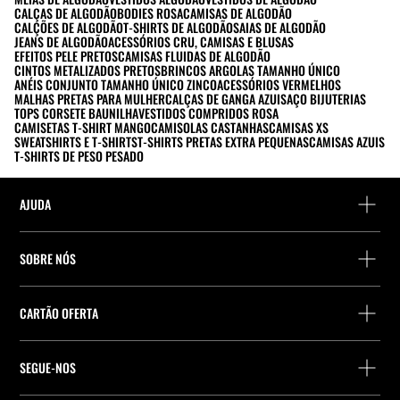
CALÇAS DE ALGODÃO
BODIES ROSA
CAMISAS DE ALGODÃO
CALÇÕES DE ALGODÃO
T-SHIRTS DE ALGODÃO
SAIAS DE ALGODÃO
JEANS DE ALGODÃO
ACESSÓRIOS CRU, CAMISAS E BLUSAS
EFEITOS PELE PRETOS
CAMISAS FLUIDAS DE ALGODÃO
CINTOS METALIZADOS PRETOS
BRINCOS ARGOLAS TAMANHO ÚNICO
ANÉIS CONJUNTO TAMANHO ÚNICO ZINCO
ACESSÓRIOS VERMELHOS
MALHAS PRETAS PARA MULHER
CALÇAS DE GANGA AZUIS
AÇO BIJUTERIAS
TOPS CORSETE BAUNILHA
VESTIDOS COMPRIDOS ROSA
CAMISETAS T-SHIRT MANGO
CAMISOLAS CASTANHAS
CAMISAS XS
SWEATSHIRTS E T-SHIRTS
T-SHIRTS PRETAS EXTRA PEQUENAS
CAMISAS AZUIS
T-SHIRTS DE PESO PESADO
AJUDA
Ajuda e contacto
SOBRE NÓS
Localiza a tua encomenda
Localize uma loja
Devolução enquanto convidado
CARTÃO OFERTA
Empresa
Localizador de pontos de entrega
Consulta de Saldo
Trabalhe na Stradivarius
Stradivarius ID
SEGUE-NOS
Compra de Cartão Presente
Company Profile
Preferências de cookies