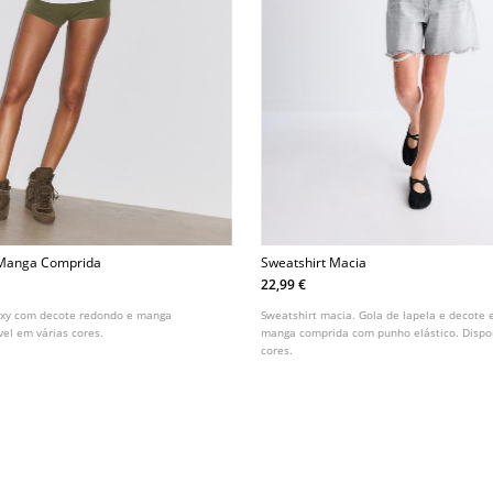
 Manga Comprida
Sweatshirt Macia
22,99 €
boxy com decote redondo e manga
Sweatshirt macia. Gola de lapela e decote
vel em várias cores.
manga comprida com punho elástico. Dispo
cores.