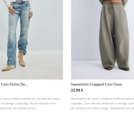
ta Com Fecho De
Sweatshirt Cropped Com Faixa
 Suave
22,99 €
te justo confeccionada em tecido de toque
Sweatshirt de corte cropped confecionada 
a e manga comprida. Fecho frontal com
algodão. Com decote redondo e manga com
isponível em várias cores.
de bainha com faixa larga. Disponível em vá