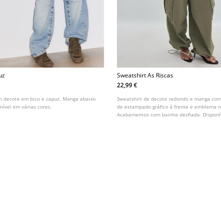
uz
Sweatshirt As Riscas
22,99 €
om decote em bico e capuz. Manga abaixo
Sweatshirt de decote redondo e manga co
nível em várias cores.
de estampado gráfico à frente e emblema 
Acabamentos com bainha desfiada. Disponí
cores.