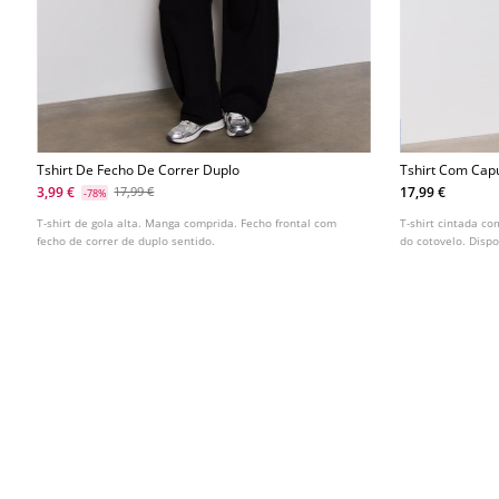
Tshirt De Fecho De Correr Duplo
Tshirt Com Cap
3,99 €
17,99 €
17,99 €
-78%
T-shirt de gola alta. Manga comprida. Fecho frontal com
T-shirt cintada c
fecho de correr de duplo sentido.
do cotovelo. Dispo