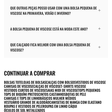
QUE OUTRAS PEÇAS POSSO USAR COM UMA BOLSA PEQUENA DE
VISCOSE NA PRIMAVERA, VERÃO E INVERNO?
A BOLSA PEQUENA DE VISCOSE ESTÁ NA MODA ESTE ANO?
QUE CALÇADO FICA MELHOR COM UMA BOLSA PEQUENA DE
VISCOSE?
CONTINUAR A COMPRAR
BOLSAS TOTE
LOJAS DE BOLSAS
CALÇAS COM BOLSOS
VESTIDOS DE VISCOSE
CAMISAS DE VISCOSE
CALÇAS DE VISCOSE
T-SHIRTS VISCOSE
VESTIDOS CURTOS DE VISCOSE
SAIAS MIDI DE VISCOSE
TOPS PEQUENOS
TOPS DE BIQUÍNI PRETOS
CINTOS CASTANHOS
BOTAS DE PELE
CAMISAS E TOPS DE LINHO
BÁSICOS MULHER MÉDIOS
VESTUÁRIO GRANDE DE ALGODÃO
CAMISETAS DE MANGA COM ELASTANO
ROUPAS E VESTIDOS DE PELE
ROUPAS EM LINHO CÁQUI
ÓCULOS DE SOL METALIZADOS