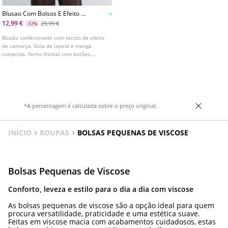
Blusao Com Bolsos E Efeito De
Camurca
12,99 €
29,99 €
-57%
Blusão confecionado com tecido de efeito
de camurça. Gola de lapela e manga
comprida. Fecho frontal com botões.
Disponível em várias cores.
*A percentagem é calculada sobre o preço original.
INÍCIO
ROUPAS
BOLSAS PEQUENAS DE VISCOSE
Bolsas Pequenas de Viscose
Conforto, leveza e estilo para o dia a dia com viscose
As bolsas pequenas de viscose são a opção ideal para quem
procura versatilidade, praticidade e uma estética suave.
Feitas em viscose macia com acabamentos cuidadosos, estas