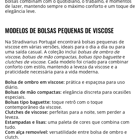
bolsas combinam com o quotidiano, o trabalho, e momentos
de lazer, mantendo sempre o máximo conforto e um toque de
elegância leve.
MODELOS DE BOLSAS PEQUENAS DE VISCOSE
Na Stradivarius Portugal encontrará bolsas pequenas de
viscose em várias versões, ideais para o dia a dia ou para
uma saída casual. A coleção inclui
bolsas de ombro de
viscose
,
bolsas de mão compactas
,
bolsas tipo baguette
e
clutches de viscose
. Cada modelo foi criado para combinar
conforto com estilo, mantendo a leveza da viscose e a
praticidade necessária para a vida moderna.
Bolsa de ombro em viscose:
prática e espaçosa para uso
diário.
Bolsas de mão compactas:
elegância discreta para ocasiões
especiais.
Bolsas tipo baguette:
toque retrô com o toque
contemporâneo da viscose.
Clutches de viscose:
perfeitas para a noite, sem perder a
leveza.
Estampadas e lisas:
uma paleta de cores que combina com
tudo.
Com alça removível:
versatilidade entre bolsa de ombro e
clutch.