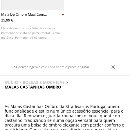
Mala De Ombro Maxi Com
Cinto
25,99 €
Mala de ombro com efeito de camurça.
Pormenor de cinto na parte frontal. Fecho
metálico. Pormenor de nó lateral.
*A percentagem é calculada sobre o preço original.
INÍCIO
BOLSAS E MOCHILAS
MALAS CASTANHAS OMBRO
As Malas Castanhas Ombro da Stradivarius Portugal unem
funcionalidade e estilo num único acessório essencial para o
dia a dia. Renovam o guarda-roupa com o toque quente do
castanho, traduzindo-se numa opção versátil para quem
procura uma bolsa de ombro elegante sem perder conforto e
praticidade. Quer seja para o escritório, para uma saída à