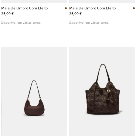
Mala De Ombro Com Efeito De
Mala De Ombro Com Efeito De
Camurca
Camurca
25,99 €
25,99 €
Disponível em várias cores.
Disponível em várias cores.