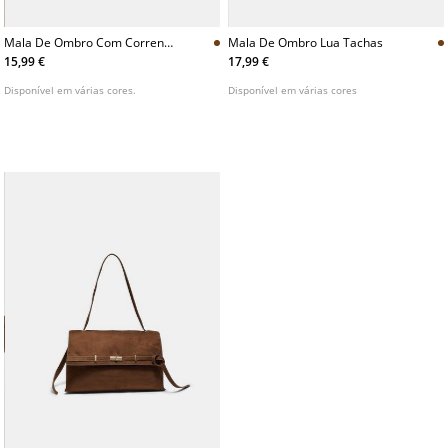
Mala De Ombro Com Corrente
Mala De Ombro Lua Tachas
Comprida
15,99 €
17,99 €
Disponível em várias cores.
Disponível em várias cores