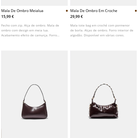
Mala De Ombro Meialua
Mala De Ombro Em Croche
15,99 €
29,99 €
Fecho com zip. Alça de ombro. Mala de
Mala tote bag em croché com pormenor
ombro com design em meia lua.
de borla. Alças de ombro. Forro interior de
Acabamento efeito de camurça. Forro
algodão. Disponível em várias cores.
interior.