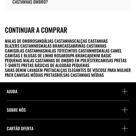
CASTANHAS OMBRO?
CONTINUAR A COMPRAR
MALAS DE OMBRO
SANDÁLIAS CASTANHAS
CALÇAS CASTANHAS
BLAZERS CASTANHOS
MALAS BRANCAS
SABRINAS CASTANHAS
CAMISOLAS CASTANHAS
MALAS TOTE
CINTOS CASTANHOS
MALAS CAMEL
CAMISAS E BLUSAS DE LINHO ROSA
ROUPA BRANCA
DENIM BASIC
PEQUENAS MALAS CASTANHAS DE OMBRO EM POLIÉSTER
CAMISAS PRETAS
T-SHIRTS PRETAS BÁSICAS DE ALGODÃO PEQUENAS
SAIAS DENIM LAVAGEM PRETA
CALÇAS ELEGANTES DE VISCOSE PARA MULHER
PACK CAMISAS MÉDIAS PRETAS
BOLSAS CASTANHAS MÉDIAS
AJUDA
Ajuda e contacto
SOBRE NÓS
Localiza a tua encomenda
Localize uma loja
Devolução enquanto convidado
CARTÃO OFERTA
Empresa
Localizador de pontos de entrega