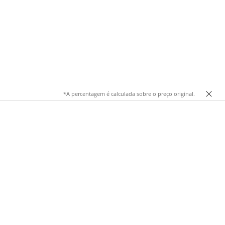
*A percentagem é calculada sobre o preço original.
cas trazem um aroma de frescura e modernidade, combinando
s para acompanhar a sua rotina.