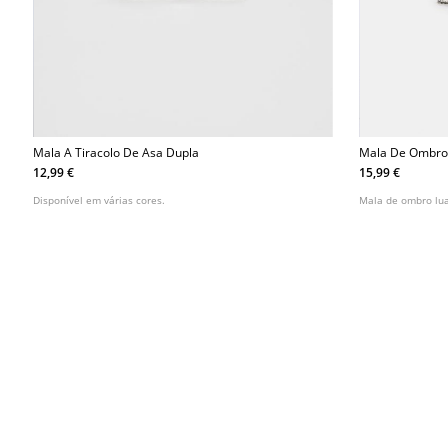
Mala A Tiracolo De Asa Dupla
Mala De Ombro
12,99 €
15,99 €
Disponível em várias cores.
Mala de ombro lua