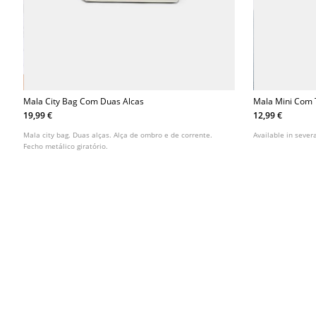
Mala City Bag Com Duas Alcas
Mala Mini Com
19,99 €
12,99 €
Mala city bag. Duas alças. Alça de ombro e de corrente.
Available in severa
Fecho metálico giratório.