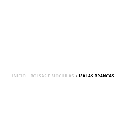
INÍCIO
BOLSAS E MOCHILAS
MALAS BRANCAS
Malas Brancas
Elegância limpa, versatilidade que acompanha o dia a dia,
As malas brancas são o toque de luz que ilumina qualquer 
com tudo e destacando detalhes. Conforto, material de qual