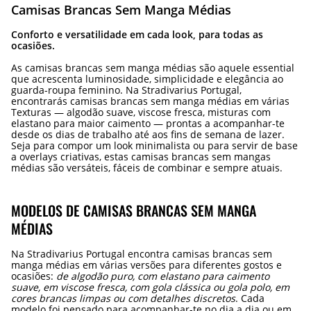
Camisas Brancas Sem Manga Médias
Conforto e versatilidade em cada look, para todas as
ocasiões.
As camisas brancas sem manga médias são aquele essential
que acrescenta luminosidade, simplicidade e elegância ao
guarda-roupa feminino. Na Stradivarius Portugal,
encontrarás camisas brancas sem manga médias em várias
Texturas — algodão suave, viscose fresca, misturas com
elastano para maior caimento — prontas a acompanhar-te
desde os dias de trabalho até aos fins de semana de lazer.
Seja para compor um look minimalista ou para servir de base
a overlays criativas, estas camisas brancas sem mangas
médias são versáteis, fáceis de combinar e sempre atuais.
MODELOS DE CAMISAS BRANCAS SEM MANGA
MÉDIAS
Na Stradivarius Portugal encontra camisas brancas sem
manga médias em várias versões para diferentes gostos e
ocasiões:
de algodão puro, com elastano para caimento
suave, em viscose fresca, com gola clássica ou gola polo, em
cores brancas limpas ou com detalhes discretos
. Cada
modelo foi pensado para acompanhar-te no dia a dia ou em