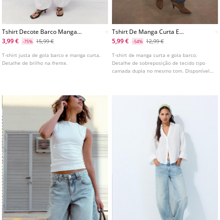
Tshirt Decote Barco Manga
Tshirt De Manga Curta E
Curta Com Brilho One
Camada Dupla
3,99 €
5,99 €
15,99 €
12,99 €
-75%
-54%
Dilemma
T-shirt justa de gola barco e manga curta.
T-shirt de manga curta e gola barco.
Detalhe de brilho na frente.
Detalhe de sobreposição de tecido tipo
camada dupla no mesmo tom. Disponível
em várias cores.