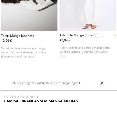
Tshirt De Manga Curta Com
Tshirt Manga Japonesa
Decote Barco
12,99 €
12,99 €
T-shirt com decote barco e manga curta.
T-shirt de decote redondo e manga
Bainha ajustada. Disponível em várias
comprida com acabamento em sino.
cores.
Disponível em várias cores.
*A percentagem é calculada sobre o preço original.
INÍCIO
ROUPAS
CAMISAS BRANCAS SEM MANGA MÉDIAS