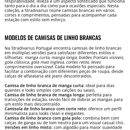
respirabilidade, leveza e um aspecto sofisticado que funciona
tanto para o dia a dia como para ocasiões especiais. Nesta
coleção, a Stradivarius reúne camisas brancas em vários
cortes e comprimentos, pensadas para acompanhar cada
estação com estilo sem esforço.
MODELOS DE CAMISAS DE LINHO BRANCAS
Na Stradivarius Portugal encontra camisas de linho brancas
em múltiplas versões para satisfazer diferentes estilos e
silhuetas:
manga curta, manga longa, botões frontais visíveis,
gola clássica, gola mao inglesa, cortes retos, leves
comprimentos oversized
. Cada modelo foi pensado para
facilitar a combinação com diferentes peças de roupa, desde
calças de alfaiataria até jeans descontraídos.
Camisa de linho branca de manga curta:
ideal para dias
quentes e looks simples com calções ou saias).
Camisa de linho branca de manga longa:
perfeita para
transições de estação, sendo fácil de dobrar as mangas para
um estilo mais descontraído.
Camisola de linho branco com corte reto:
oferece um perfil
minimalista para looks clean e elegantes.
Camisa de linho branco com gola polo:
combina bem com
calças de ganga ou de tom neutro para um visual casual chic.
Versões em linho misto:
com algodão para maior suavidade