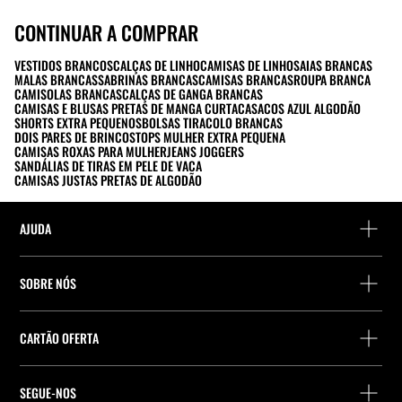
CONTINUAR A COMPRAR
VESTIDOS BRANCOS
CALÇAS DE LINHO
CAMISAS DE LINHO
SAIAS BRANCAS
MALAS BRANCAS
SABRINAS BRANCAS
CAMISAS BRANCAS
ROUPA BRANCA
CAMISOLAS BRANCAS
CALÇAS DE GANGA BRANCAS
CAMISAS E BLUSAS PRETAS DE MANGA CURTA
CASACOS AZUL ALGODÃO
SHORTS EXTRA PEQUENOS
BOLSAS TIRACOLO BRANCAS
DOIS PARES DE BRINCOS
TOPS MULHER EXTRA PEQUENA
CAMISAS ROXAS PARA MULHER
JEANS JOGGERS
SANDÁLIAS DE TIRAS EM PELE DE VACA
CAMISAS JUSTAS PRETAS DE ALGODÃO
AJUDA
Ajuda e contacto
SOBRE NÓS
Localiza a tua encomenda
Localize uma loja
Devolução enquanto convidado
CARTÃO OFERTA
Empresa
Localizador de pontos de entrega
Consulta de Saldo
Trabalhe na Stradivarius
Stradivarius ID
SEGUE-NOS
Compra de Cartão Presente
Company Profile
Preferências de cookies