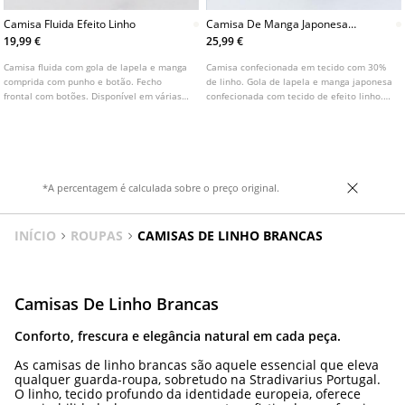
Camisa Fluida Efeito Linho
Camisa De Manga Japonesa
Com Efeito Linho
19,99 €
25,99 €
Camisa fluida com gola de lapela e manga
Camisa confecionada em tecido com 30%
comprida com punho e botão. Fecho
de linho. Gola de lapela e manga japonesa
frontal com botões. Disponível em várias
confecionada com tecido de efeito linho.
cores.
Fecho frontal com botões. Disponível em
várias cores.
*A percentagem é calculada sobre o preço original.
INÍCIO
ROUPAS
CAMISAS DE LINHO BRANCAS
Camisas De Linho Brancas
Conforto, frescura e elegância natural em cada peça.
As camisas de linho brancas são aquele essencial que eleva
qualquer guarda-roupa, sobretudo na Stradivarius Portugal.
O linho, tecido profundo da identidade europeia, oferece