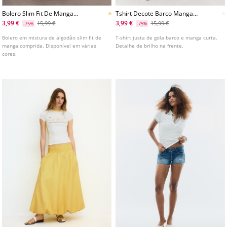
Bolero Slim Fit De Manga
Tshirt Decote Barco Manga
Comprida
Curta Com Brilho One
3,99 €
3,99 €
15,99 €
15,99 €
-75%
-75%
Dilemma
Bolero em mistura de algodão slim fit de
T-shirt justa de gola barco e manga curta.
manga comprida. Disponível em várias
Detalhe de brilho na frente.
cores.