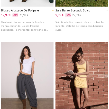
Blusao Ajustado De Polipele
Saia Balao Bordado Suico
12,99 €
9,99 €
29,99 €
22,99 €
-57%
-57%
Blusão ajustado com gola de lapela e
Saia tipo balão com cós elástico e bainha
manga comprida. Bolsos frontais
bufante. Detalhe de tecido com bordado
debruados. Fecho frontal com fecho de
suíço.
correr metálico. Disponível em várias
cores.