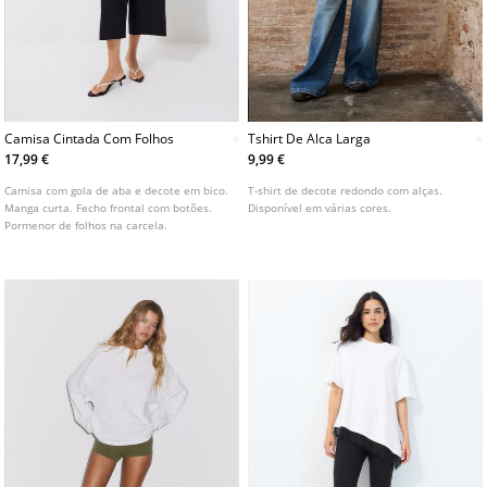
Camisa Cintada Com Folhos
Tshirt De Alca Larga
17,99 €
9,99 €
Camisa com gola de aba e decote em bico.
T-shirt de decote redondo com alças.
Manga curta. Fecho frontal com botões.
Disponível em várias cores.
Pormenor de folhos na carcela.