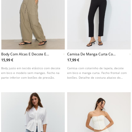
Body Com Alcas E Decote Em
Camisa De Manga Curta Com
V
Corte Abaixo Do Peito
15,99 €
17,99 €
Body justo em tecido elástico com decote
Camisa com colarinho de lapela, decote
em bico e modelo sem mangas. Fecho na
em bico e manga curta. Fecho frontal com
parte inferior com botões de pressão.
botões. Detalhe de costura abaixo do
peito e cintura ajustada. Disponível em
várias cores.