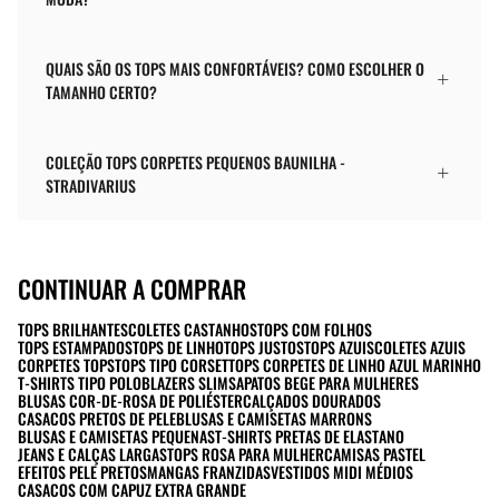
QUAIS SÃO OS TOPS MAIS CONFORTÁVEIS? COMO ESCOLHER O
TAMANHO CERTO?
COLEÇÃO TOPS CORPETES PEQUENOS BAUNILHA -
STRADIVARIUS
CONTINUAR A COMPRAR
TOPS BRILHANTES
COLETES CASTANHOS
TOPS COM FOLHOS
TOPS ESTAMPADOS
TOPS DE LINHO
TOPS JUSTOS
TOPS AZUIS
COLETES AZUIS
CORPETES TOPS
TOPS TIPO CORSET
TOPS CORPETES DE LINHO AZUL MARINHO
T-SHIRTS TIPO POLO
BLAZERS SLIM
SAPATOS BEGE PARA MULHERES
BLUSAS COR-DE-ROSA DE POLIÉSTER
CALÇADOS DOURADOS
CASACOS PRETOS DE PELE
BLUSAS E CAMISETAS MARRONS
BLUSAS E CAMISETAS PEQUENAS
T-SHIRTS PRETAS DE ELASTANO
JEANS E CALÇAS LARGAS
TOPS ROSA PARA MULHER
CAMISAS PASTEL
EFEITOS PELE PRETOS
MANGAS FRANZIDAS
VESTIDOS MIDI MÉDIOS
CASACOS COM CAPUZ EXTRA GRANDE