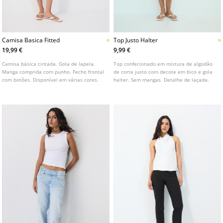
Camisa Basica Fitted
Top Justo Halter
19,99 €
9,99 €
Camisa básica cintada. Gola de lapela.
Top confecionado em mistura de algodão
Manga comprida com punho. Fecho frontal
de corte justo com decote em bico e gola
com botões. Disponível em várias cores.
halter. Sem mangas. Detalhe de laçada.