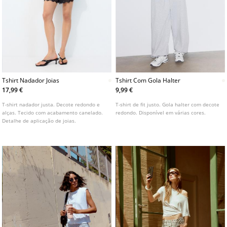
Tshirt Nadador Joias
Tshirt Com Gola Halter
17,99 €
9,99 €
T-shirt nadador justa. Decote redondo e
T-shirt de fit justo. Gola halter com decote
alças. Tecido com acabamento canelado.
redondo. Disponível em várias cores.
Detalhe de aplicação de joias.