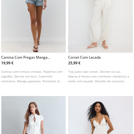
Camisa Com Pregas Manga
Corset Com Lacada
Japonesa E Cintura Cintada
19,99 €
25,99 €
Camisa com cintura cintada. Popelina com
Top justo tipo corset. Decote cai-cai.
algodão. Decote em bico. Colarinho
Aperta à frente com colchetes metálicos e
camiseiro. Manga japonesa. Pormenor de
atrás com laçada. Detalhe de costuras
pregas na cintura.
marcadas.