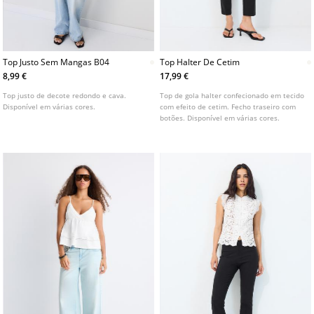
Top Justo Sem Mangas B04
Top Halter De Cetim
8,99 €
17,99 €
Top justo de decote redondo e cava.
Top de gola halter confecionado em tecido
Disponível em várias cores.
com efeito de cetim. Fecho traseiro com
botões. Disponível em várias cores.