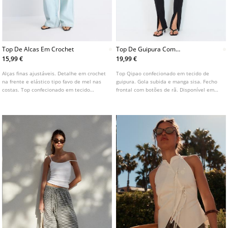
Top De Alcas Em Crochet
Top De Guipura Com
Alamares
15,99 €
19,99 €
Alças finas ajustáveis. Detalhe em crochet
Top Qipao confecionado em tecido de
na frente e elástico tipo favo de mel nas
guipura. Gola subida e manga sisa. Fecho
costas. Top confecionado em tecido
frontal com botões de rã. Disponível em
principal de algodão. Decote em V.
várias cores.
Disponível em várias cores.