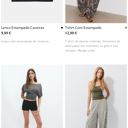
Lenco Estampado Caveiras
Tshirt Com Estampado
9,99 €
12,99 €
Lenço com estampado de caveiras.
T-shirt de decote redondo. Pormenor de
debruados em contraste na gola e nas
mangas. Manga curta.