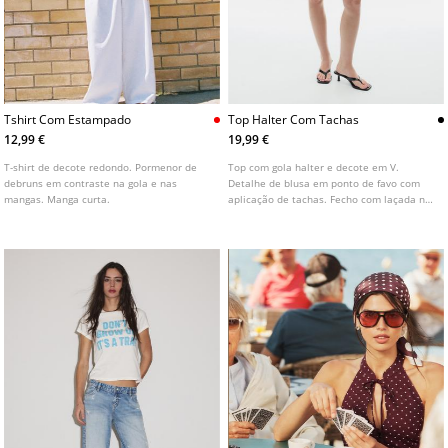
Tshirt Com Estampado
Top Halter Com Tachas
12,99 €
19,99 €
T-shirt de decote redondo. Pormenor de
Top com gola halter e decote em V.
debruns em contraste na gola e nas
Detalhe de blusa em ponto de favo com
mangas. Manga curta.
aplicação de tachas. Fecho com laçada no
pescoço.