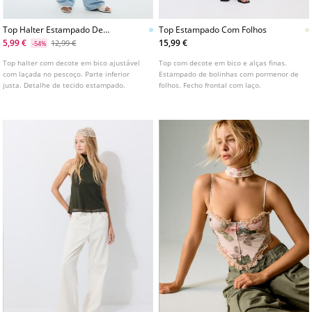
Top Halter Estampado De
Top Estampado Com Folhos
Bolinhas
5,99 €
15,99 €
12,99 €
-54%
Top halter com decote em bico ajustável
Top com decote em bico e alças finas.
com laçada no pescoço. Parte inferior
Estampado de bolinhas com pormenor de
justa. Detalhe de tecido estampado.
folhos. Fecho frontal com laço.