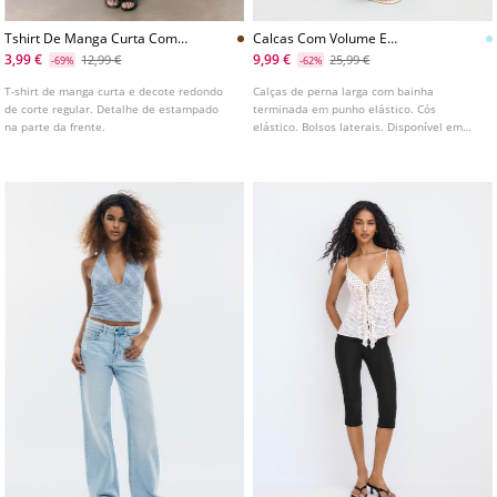
Tshirt De Manga Curta Com
Calcas Com Volume E
Estampado De Banana
Estampado
3,99 €
9,99 €
12,99 €
25,99 €
-69%
-62%
T-shirt de manga curta e decote redondo
Calças de perna larga com bainha
de corte regular. Detalhe de estampado
terminada em punho elástico. Cós
na parte da frente.
elástico. Bolsos laterais. Disponível em
várias cores.