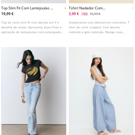
Top Slim Fit Com Lantejoulas E
Tshirt Nadador Com
Estampado Animal
Estampado Haribo
19,99 €
3,99 €
15,99 €
-75%
Top de corte slim fit com decote em V e
Acabamento com debrum em contraste. T
detalhe de renda. Apresenta alças finas e
shirt de corte cropped. Com decote
aplicação de lantejoulas com estampado
redondo e gola redonda. Manga cava.
animal.
Pormenor de estampado Haribo à frente.