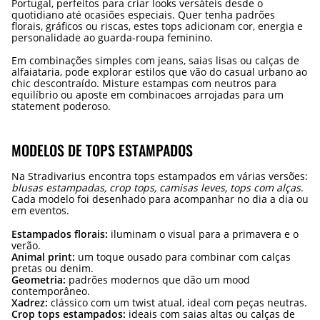
Portugal, perfeitos para criar looks versáteis desde o
quotidiano até ocasiões especiais. Quer tenha padrões
florais, gráficos ou riscas, estes tops adicionam cor, energia e
personalidade ao guarda-roupa feminino.
Em combinações simples com jeans, saias lisas ou calças de
alfaiataria, pode explorar estilos que vão do casual urbano ao
chic descontraído. Misture estampas com neutros para
equilíbrio ou aposte em combinacoes arrojadas para um
statement poderoso.
MODELOS DE TOPS ESTAMPADOS
Na Stradivarius encontra tops estampados em várias versões:
blusas estampadas, crop tops, camisas leves, tops com alças
.
Cada modelo foi desenhado para acompanhar no dia a dia ou
em eventos.
Estampados florais:
iluminam o visual para a primavera e o
verão.
Animal print:
um toque ousado para combinar com calças
pretas ou denim.
Geometria:
padrões modernos que dão um mood
contemporâneo.
Xadrez:
clássico com um twist atual, ideal com peças neutras.
Crop tops estampados:
ideais com saias altas ou calças de