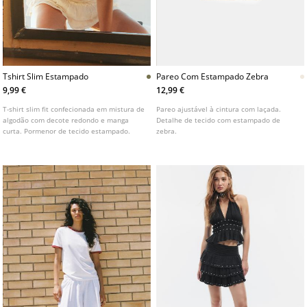
Tshirt Slim Estampado
Pareo Com Estampado Zebra
9,99 €
12,99 €
T-shirt slim fit confecionada em mistura de
Pareo ajustável à cintura com laçada.
algodão com decote redondo e manga
Detalhe de tecido com estampado de
curta. Pormenor de tecido estampado.
zebra.