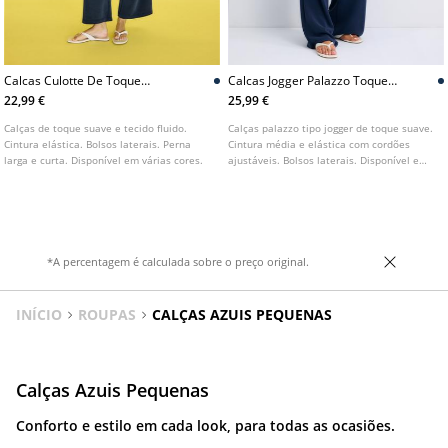
Calcas Culotte De Toque
Calcas Jogger Palazzo Toque
Suave
Suave
22,99 €
25,99 €
Calças de toque suave e tecido fluido.
Calças palazzo tipo jogger de toque suave.
Cintura elástica. Bolsos laterais. Perna
Cintura média e elástica com cordões
larga e curta. Disponível em várias cores.
ajustáveis. Bolsos laterais. Disponível em
várias cores.
*A percentagem é calculada sobre o preço original.
INÍCIO
ROUPAS
CALÇAS AZUIS PEQUENAS
Calças Azuis Pequenas
Conforto e estilo em cada look, para todas as ocasiões.