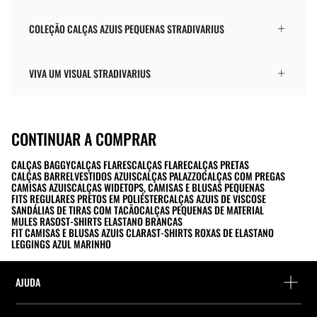
COLEÇÃO CALÇAS AZUIS PEQUENAS STRADIVARIUS
VIVA UM VISUAL STRADIVARIUS
CONTINUAR A COMPRAR
CALÇAS BAGGY
CALÇAS FLARES
CALÇAS FLARE
CALÇAS PRETAS
CALÇAS BARREL
VESTIDOS AZUIS
CALÇAS PALAZZO
CALÇAS COM PREGAS
CAMISAS AZUIS
CALÇAS WIDE
TOPS, CAMISAS E BLUSAS PEQUENAS
FITS REGULARES PRETOS EM POLIÉSTER
CALÇAS AZUIS DE VISCOSE
SANDÁLIAS DE TIRAS COM TACÃO
CALÇAS PEQUENAS DE MATERIAL
MULES RASOS
T-SHIRTS ELASTANO BRANCAS
FIT CAMISAS E BLUSAS AZUIS CLARAS
T-SHIRTS ROXAS DE ELASTANO
LEGGINGS AZUL MARINHO
AJUDA
Ajuda e contacto