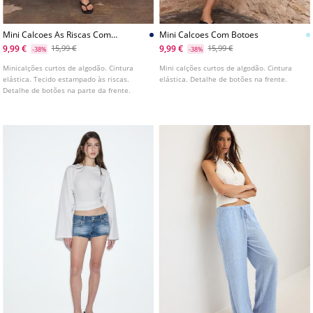
Mini Calcoes As Riscas Com
Mini Calcoes Com Botoes
Botoes
9,99 €
9,99 €
15,99 €
15,99 €
-38%
-38%
Minicalções curtos de algodão. Cintura
Mini calções curtos de algodão. Cintura
elástica. Tecido estampado às riscas.
elástica. Detalhe de botões na frente.
Detalhe de botões na parte da frente.