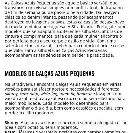
As Calças Azuis Pequenas são aquele básico versátil que
transforma um visual simples num outfit atual, de trabalho,
de fim de semana ou de passeio pela cidade. Da lavagem
clássica ao denim intenso, passando por acabamentos
destroyed ou lavagens suaves, estas calças são peças-chave
da moda feminina portuguesa. A Stradivarius Portugal reúne
modelos que se adaptam a diferentes silhuetas, alturas de
cintura e comprimentos, para que cada mulher encontre o
par perfeito para o seu corpo e estilo de vida. Com uma
seleção de tons de azul, stretch para conforto diário e cortes
que valorizam a silhueta, as Calças Azuis Pequenas
acompanham as tendências sem perder a praticidade.
MODELOS DE CALÇAS AZUIS PEQUENAS
Na Stradivarius encontra Calças Azuis Pequenas em várias
versões para satisfazer gostos e necessidades diferentes:
skinny, reta, slim, wide-leg, mom fit, bootcut
e lavagens que
vão do azul médio ao azul escuro, com ou sem elastano para
maior mobilidade. Cada modelo foi desenhado para
acompanhar o dia a dia, bem como ocasiões especiais, sem
perder o estilo moderno.
Skinny:
Ajustam ao corpo, criam uma silhueta alongada e são
ideais com botas ou ténis modernos.
Reta:
Clássicas e versáteis, perfeitas com camisas simples ou