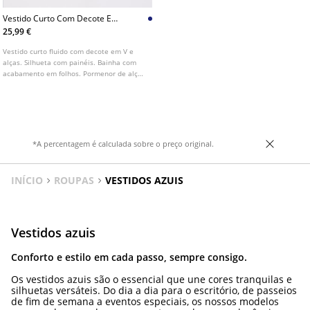
Vestido Curto Com Decote Em
V
25,99 €
Vestido curto fluido com decote em V e
alças. Silhueta com painéis. Bainha com
acabamento em folhos. Pormenor de alças
ajustáveis nas costas com laçada.
*A percentagem é calculada sobre o preço original.
INÍCIO
ROUPAS
VESTIDOS AZUIS
Vestidos azuis
Conforto e estilo em cada passo, sempre consigo.
Os vestidos azuis são o essencial que une cores tranquilas e
silhuetas versáteis. Do dia a dia para o escritório, de passeios
de fim de semana a eventos especiais, os nossos modelos