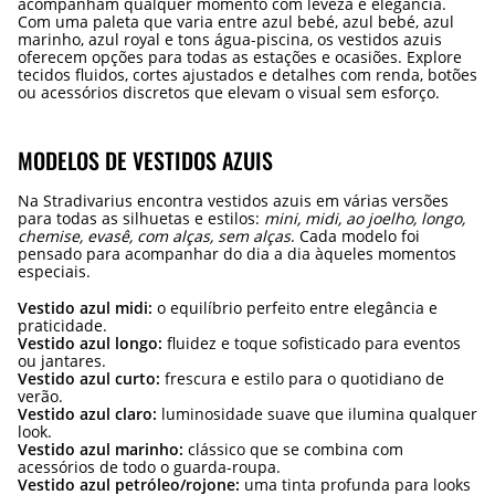
acompanham qualquer momento com leveza e elegância.
Com uma paleta que varia entre azul bebé, azul bebé, azul
marinho, azul royal e tons água-piscina, os vestidos azuis
oferecem opções para todas as estações e ocasiões. Explore
tecidos fluidos, cortes ajustados e detalhes com renda, botões
ou acessórios discretos que elevam o visual sem esforço.
MODELOS DE VESTIDOS AZUIS
Na Stradivarius encontra vestidos azuis em várias versões
para todas as silhuetas e estilos:
mini, midi, ao joelho, longo,
chemise, evasê, com alças, sem alças
. Cada modelo foi
pensado para acompanhar do dia a dia àqueles momentos
especiais.
Vestido azul midi:
o equilíbrio perfeito entre elegância e
praticidade.
Vestido azul longo:
fluidez e toque sofisticado para eventos
ou jantares.
Vestido azul curto:
frescura e estilo para o quotidiano de
verão.
Vestido azul claro:
luminosidade suave que ilumina qualquer
look.
Vestido azul marinho:
clássico que se combina com
acessórios de todo o guarda-roupa.
Vestido azul petróleo/rojone:
uma tinta profunda para looks