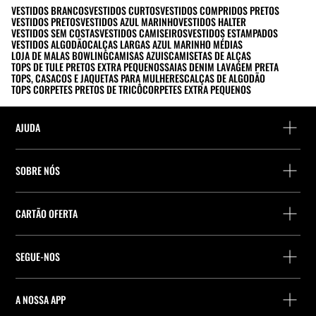
VESTIDOS BRANCOS
VESTIDOS CURTOS
VESTIDOS COMPRIDOS PRETOS
VESTIDOS PRETOS
VESTIDOS AZUL MARINHO
VESTIDOS HALTER
VESTIDOS SEM COSTAS
VESTIDOS CAMISEIROS
VESTIDOS ESTAMPADOS
VESTIDOS ALGODÃO
CALÇAS LARGAS AZUL MARINHO MÉDIAS
LOJA DE MALAS BOWLING
CAMISAS AZUIS
CAMISETAS DE ALÇAS
TOPS DE TULE PRETOS EXTRA PEQUENOS
SAIAS DENIM LAVAGEM PRETA
TOPS, CASACOS E JAQUETAS PARA MULHERES
CALÇAS DE ALGODÃO
TOPS CORPETES PRETOS DE TRICÔ
CORPETES EXTRA PEQUENOS
AJUDA
Ajuda e contacto
SOBRE NÓS
Localiza a tua encomenda
Localize uma loja
Devolução enquanto convidado
CARTÃO OFERTA
Empresa
Localizador de pontos de entrega
Consulta de Saldo
Trabalhe na Stradivarius
Stradivarius ID
SEGUE-NOS
Compra de Cartão Presente
Company Profile
Preferências de cookies
A NOSSA APP
iOS
Android