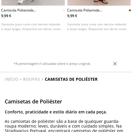
Camisola Poliamida
Camisola Poliamida
L07076116
L07076116
9,99 €
9,99 €
Camisola justa curta com decote redondo
Camisola justa curta com decote redondo
e alças largas. Disponível em várias cores.
e alças largas. Disponível em várias cores.
*A percentagem é calculada sobre o preço original.
INÍCIO
ROUPAS
CAMISETAS DE POLIÉSTER
Camisetas de Poliéster
Conforto, praticidade e estilo diário em cada peça.
As camisetas de poliéster são a base de qualquer guarda-
roupa moderno: leves, duráveis e com cuidado simples. Na
Stradivarius Portugal, encontrará camisetas de poliéster em