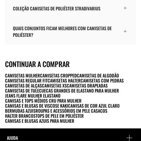
COLEÇÃO CAMISETAS DE POLIÉSTER STRADIVARIUS
QUAIS CONJUNTOS FICAM MELHORES COM CAMISETAS DE
POLIÉSTER?
CONTINUAR A COMPRAR
CAMISETAS MULHER
CAMISETAS CROPPED
CAMISETAS DE ALGODÃO
CAMISETAS REGULAR FIT
CAMISETAS HALTER
CAMISETAS COM PEDRAS
CAMISETAS DE ALÇAS
CAMISETAS XS
CAMISETAS DRAPEADAS
CAMISETAS DE TULE
CUECAS GRANDES DE ELASTANO PARA MULHER
JEANS FLARE MULHER ELASTANO
CAMISAS E TOPS MÉDIOS CRU PARA MULHER
CAMISAS E BLUSAS DE VISCOSE KAKI
CAMISAS DE COR AZUL CLARO
BERMUDAS AZUIS
ROUPAS E ACESSÓRIOS EM PELE CASACOS
HALTER BRANCOS
TOPS DE PELE EM POLIÉSTER
CAMISAS E BLUSAS AZUIS PARA MULHER
AJUDA