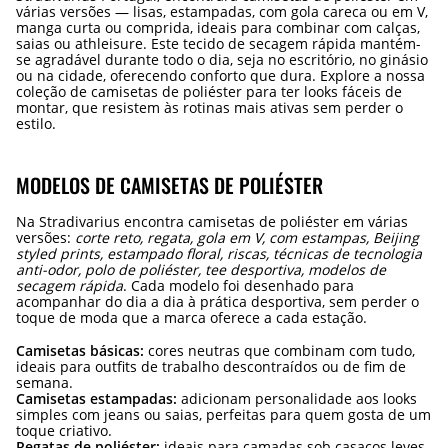
várias versões — lisas, estampadas, com gola careca ou em V,
manga curta ou comprida, ideais para combinar com calças,
saias ou athleisure. Este tecido de secagem rápida mantém-
se agradável durante todo o dia, seja no escritório, no ginásio
ou na cidade, oferecendo conforto que dura. Explore a nossa
coleção de camisetas de poliéster para ter looks fáceis de
montar, que resistem às rotinas mais ativas sem perder o
estilo.
MODELOS DE CAMISETAS DE POLIÉSTER
Na Stradivarius encontra camisetas de poliéster em várias
versões:
corte reto, regata, gola em V, com estampas, Beijing
styled prints, estampado floral, riscas, técnicas de tecnologia
anti-odor, polo de poliéster, tee desportiva, modelos de
secagem rápida
. Cada modelo foi desenhado para
acompanhar do dia a dia à prática desportiva, sem perder o
toque de moda que a marca oferece a cada estação.
Camisetas básicas:
cores neutras que combinam com tudo,
ideais para outfits de trabalho descontraídos ou de fim de
semana.
Camisetas estampadas:
adicionam personalidade aos looks
simples com jeans ou saias, perfeitas para quem gosta de um
toque criativo.
Regatas de poliéster:
ideais para camadas sob casacos leves