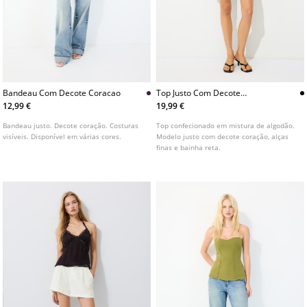
Bandeau Com Decote Coracao
Top Justo Com Decote
Coracao
12,99 €
19,99 €
Bandeau justo. Decote coração. Costuras
Top confecionado em mistura de algodão.
visíveis. Disponível em várias cores.
Modelo justo com decote coração, alças
finas e bainha reta.