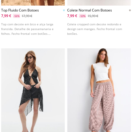
Top Fluido Com Botoes
Colete Normal Com Botoes
7,99 €
7,99 €
17,99 €
15,99 €
-56%
-50%
Top com decote em bico e alça larga
Colete cropped com decote redondo e
franzida. Detalhe de passamanaria e
design sem mangas. Fecho frontal com
folhos. Fecho frontal com botões.
botões.
Disponível em várias cores.