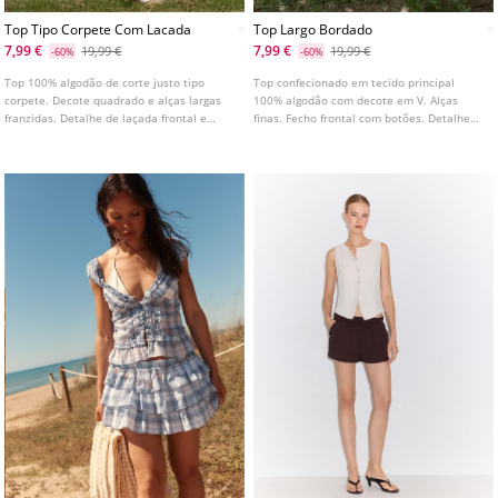
Top Tipo Corpete Com Lacada
Top Largo Bordado
7,99 €
7,99 €
19,99 €
19,99 €
-60%
-60%
Top 100% algodão de corte justo tipo
Top confecionado em tecido principal
corpete. Decote quadrado e alças largas
100% algodão com decote em V. Alças
franzidas. Detalhe de laçada frontal e
finas. Fecho frontal com botões. Detalhe
acabamento com pontilha. Costas com
de tecido com bordados e acabamentos
elástico tipo ninho de abelha. Fecha com
com folhos.
fecho de correr lateral.