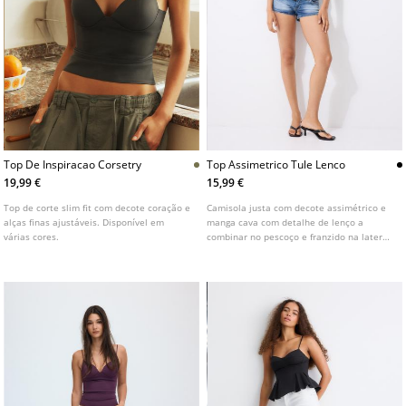
Top De Inspiracao Corsetry
Top Assimetrico Tule Lenco
19,99 €
15,99 €
Top de corte slim fit com decote coração e
Camisola justa com decote assimétrico e
alças finas ajustáveis. Disponível em
manga cava com detalhe de lenço a
várias cores.
combinar no pescoço e franzido na lateral.
Disponível em várias cores.