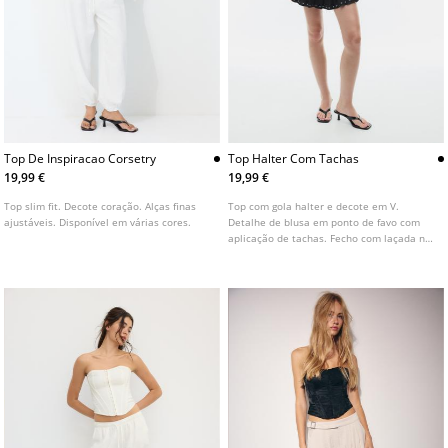
Top De Inspiracao Corsetry
Top Halter Com Tachas
19,99 €
19,99 €
Top slim fit. Decote coração. Alças finas
Top com gola halter e decote em V.
ajustáveis. Disponível em várias cores.
Detalhe de blusa em ponto de favo com
aplicação de tachas. Fecho com laçada no
pescoço.