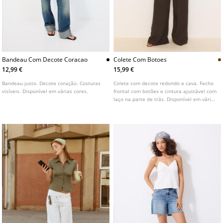
Bandeau Com Decote Coracao
Colete Com Botoes
12,99 €
15,99 €
Bandeau justo. Decote coração. Costuras
Colete com decote redondo e cava. Fecho
visíveis. Disponível em várias cores.
frontal com botões e cintura ajustável com
laço na parte de trás. Disponível em várias
cores.