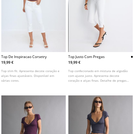
Top De Inspiracao Corsetry
Top Justo Com Pregas
19,99 €
19,99 €
Top slim fit. Apresenta decote coração e
Top confecionado em mistura de algodão
alças finas ajustáveis. Disponível em
com ajuste justo. Apresenta decote
várias cores.
coração e alças finas. Detalhe de pregas
na cintura.