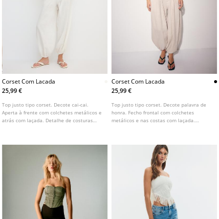
Corset Com Lacada
Corset Com Lacada
25,99 €
25,99 €
Top justo tipo corset. Decote cai-cai.
Top justo tipo corset. Decote palavra de
Aperta à frente com colchetes metálicos e
honra. Fecho frontal com colchetes
atrás com laçada. Detalhe de costuras
metálicos e nas costas com laçada.
marcadas.
Detalhe de costuras marcadas. Disponível
em várias cores.