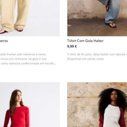
meros
Tshirt Com Gola Halter
9,99 €
ado frontal com números e texto.
T-shirt de fit justo. Gola halter com decote
iscas em contraste na gola e nas
Disponível em várias cores.
e corte oversize confecionada em tecido
ote em bico e manga curta. Disponível