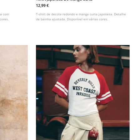
12,99 €
da com
T-shirt de decote redondo e manga curta japonesa. Detalhe
cores.
de bainha ajustada. Disponível em várias cores.