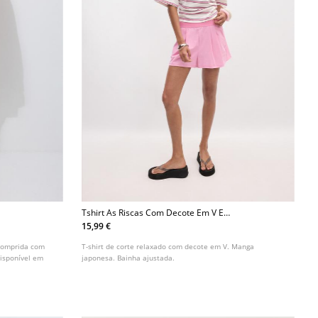
Tshirt As Riscas Com Decote Em V E
Manga Japonesa
15,99 €
 comprida com
T-shirt de corte relaxado com decote em V. Manga
Disponível em
japonesa. Bainha ajustada.