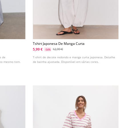
Tshirt Japonesa De Manga Curta
5,99 €
12,99 €
-54%
e de
T-shirt de decote redondo e manga curta japonesa. Detalhe
 no mesmo tom.
de bainha ajustada. Disponível em várias cores.