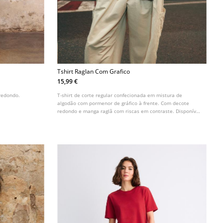
Tshirt Raglan Com Grafico
15,99 €
 redondo.
T-shirt de corte regular confecionada em mistura de
algodão com pormenor de gráfico à frente. Com decote
redondo e manga raglã com riscas em contraste. Disponível
em várias cores.