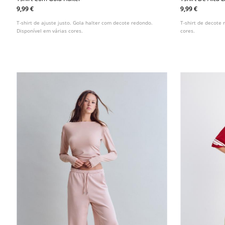
9,99 €
9,99 €
T-shirt de ajuste justo. Gola halter com decote redondo.
T-shirt de decote
Disponível em várias cores.
cores.