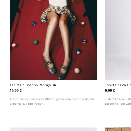
Tshirt De Basebol Manga 34
Tshirt Basica 
15,99 €
9,99 €
T-shirt confecionada em 100% algodão com decote redondo
T-shirt básica ju
e manga 3/4 tipo raglan.
Disponível em vári