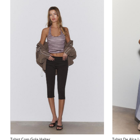
Tshirt Com Gola Halter
Tshirt De Alca 