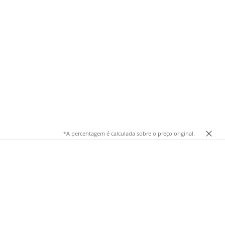
*A percentagem é calculada sobre o preço original.
pa. OsBrincos Rosa da Stradivarius Portugal combinam-se