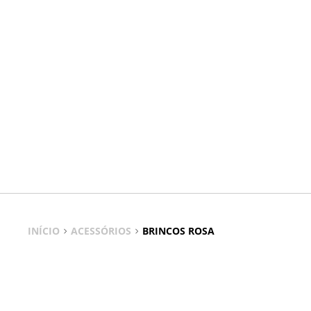
INÍCIO
ACESSÓRIOS
BRINCOS ROSA
Brincos Rosa
A cor rosa nos brincos é a forma perfeita de acrescentar