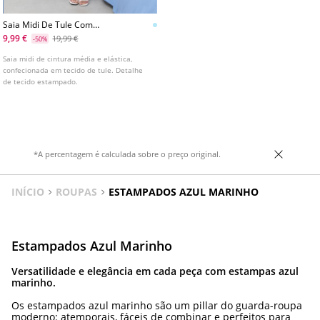
Saia Midi De Tule Com
Estampado De Bolinhas
9,99 €
19,99 €
-50%
Saia midi de cintura média e elástica,
confecionada em tecido de tule. Detalhe
de tecido estampado.
*A percentagem é calculada sobre o preço original.
INÍCIO
ROUPAS
ESTAMPADOS AZUL MARINHO
Estampados Azul Marinho
Versatilidade e elegância em cada peça com estampas azul
marinho.
Os estampados azul marinho são um pillar do guarda-roupa
moderno: atemporais, fáceis de combinar e perfeitos para