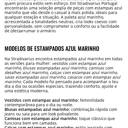
quem procura estilo sem esforço. Em Stradivarius Portugal
encontrarás uma seleção ampla de peças com estampas azul
marinho que vão desde o casual à mais polida, ideais para
qualquer estação e situação. A paleta azul marinho,
acrescentada a tonalidades neutras, cria looks coesos com
personalidade, sem comprometer o conforto ou a facilidade
de (des)arrumar o armário.
MODELOS DE ESTAMPADOS AZUL MARINHO
Na Stradivarius encontra estampados azul marinho em todas
as versões para mulher:
vestidos com estampas azul
marinho, blusas estampadas azul marinho, camisas com
detalhes azul marinho, calças com estampas azul marinho,
saias estampadas azul marinho, casacos com estampas azul
marinho
. Cada modelo foi pensado para acompanhar o teu
dia a dia ou ocasiões especiais, trazendo conforto, ajuste e
uma estética moderna.
Vestidos com estampas azul marinho:
feminilidade
contemporânea para o dia ou noite.
Blusas estampadas azul marinho:
combinação rápida com
jeans ou saia para um look polivalente.
Camisas com estampas azul marinho:
toque clássico que
funciona bem em camadas.
Calças com estampas azul marinho:
estilo arrojado com