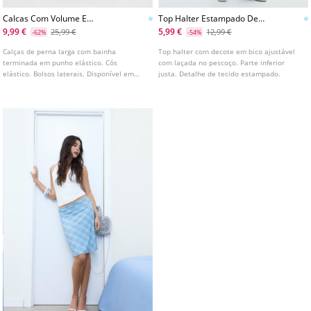
Calcas Com Volume E
Top Halter Estampado De
Estampado
Bolinhas
9,99 €
5,99 €
25,99 €
12,99 €
-62%
-54%
Calças de perna larga com bainha
Top halter com decote em bico ajustável
terminada em punho elástico. Cós
com laçada no pescoço. Parte inferior
elástico. Bolsos laterais. Disponível em
justa. Detalhe de tecido estampado.
várias cores.