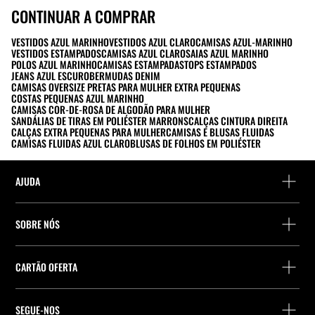
CONTINUAR A COMPRAR
VESTIDOS AZUL MARINHO
VESTIDOS AZUL CLARO
CAMISAS AZUL-MARINHO
VESTIDOS ESTAMPADOS
CAMISAS AZUL CLARO
SAIAS AZUL MARINHO
POLOS AZUL MARINHO
CAMISAS ESTAMPADAS
TOPS ESTAMPADOS
JEANS AZUL ESCURO
BERMUDAS DENIM
CAMISAS OVERSIZE PRETAS PARA MULHER EXTRA PEQUENAS
COSTAS PEQUENAS AZUL MARINHO
CAMISAS COR-DE-ROSA DE ALGODÃO PARA MULHER
SANDÁLIAS DE TIRAS EM POLIÉSTER MARRONS
CALÇAS CINTURA DIREITA
CALÇAS EXTRA PEQUENAS PARA MULHER
CAMISAS E BLUSAS FLUIDAS
CAMISAS FLUIDAS AZUL CLARO
BLUSAS DE FOLHOS EM POLIÉSTER
AJUDA
Ajuda e contacto
SOBRE NÓS
Localiza a tua encomenda
Localize uma loja
Devolução enquanto convidado
CARTÃO OFERTA
Empresa
Localizador de pontos de entrega
Consulta de Saldo
Trabalhe na Stradivarius
Stradivarius ID
SEGUE-NOS